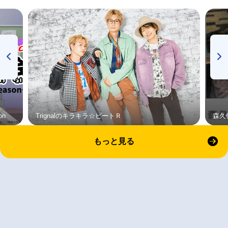
on
Trignalのキラキラ☆ビートＲ
森久
もっと見る