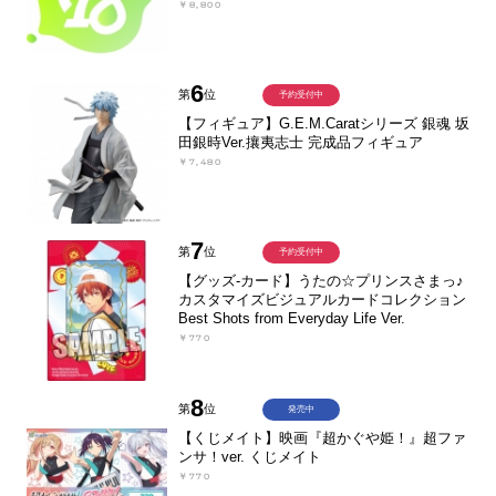
￥8,800
6
第
位
予約受付中
【フィギュア】G.E.M.Caratシリーズ 銀魂 坂
田銀時Ver.攘夷志士 完成品フィギュア
￥7,480
7
第
位
予約受付中
【グッズ-カード】うたの☆プリンスさまっ♪
カスタマイズビジュアルカードコレクション
Best Shots from Everyday Life Ver.
￥770
8
第
位
発売中
【くじメイト】映画『超かぐや姫！』超ファ
ンサ！ver. くじメイト
￥770