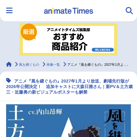
HOME
ランキング
アニメ
声優
ラジオ
みんなの声
グッズ
映画
animateTimes
風を継ぐもの
画像一覧
アニメ『風を継ぐもの』2027年1月より放送｜追加声優に大森日雅
アニメ『風を継ぐもの』2027年1月より放送、劇場先行版が
マンガ・ラノベ
ゲーム・アプリ
音楽
コスプレ
2026年公開決定！ 追加キャストに大森日雅さん｜新PV＆土方歳
三・近藤勇の新ビジュアルポスターも解禁
2.5次元
配信・Vtuber
トレンド
無料マンガ
最新記事一覧
アニメ記事一覧
声優記事一覧