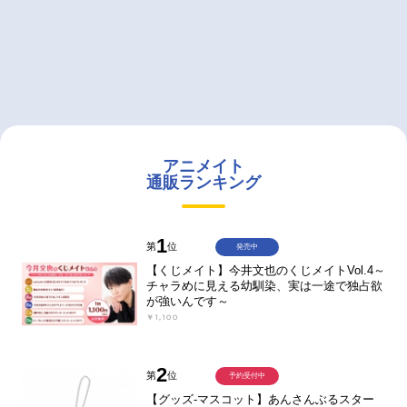
アニメイト
通販ランキング
1
第
位
発売中
【くじメイト】今井文也のくじメイトVol.4～
チャラめに見える幼馴染、実は一途で独占欲
が強いんです～
￥1,100
2
第
位
予約受付中
【グッズ-マスコット】あんさんぶるスター