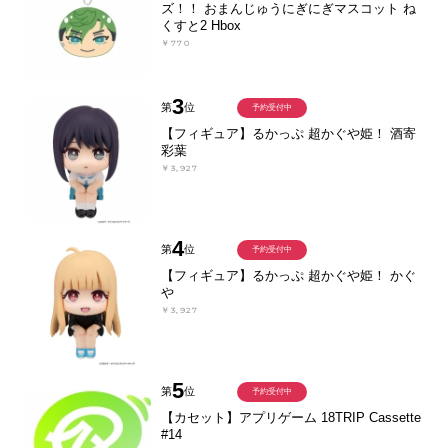
ズ！！ おまんじゅうにぎにぎマスコット ね
くすと2 Hbox
￥770
3
第
位
予約受付中
【フィギュア】るかっぷ 超かぐや姫！ 酒寄
彩葉
￥3,927
4
第
位
予約受付中
【フィギュア】るかっぷ 超かぐや姫！ かぐ
や
￥3,927
5
第
位
予約受付中
【カセット】アプリゲーム 18TRIP Cassette
#14