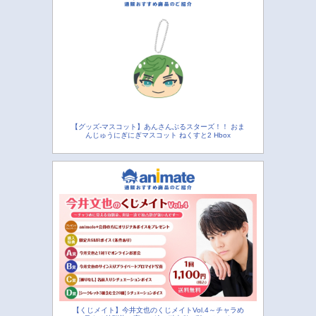
【グッズ-マスコット】あんさんぶるスターズ！！ おま
んじゅうにぎにぎマスコット ねくすと2 Hbox
【くじメイト】今井文也のくじメイトVol.4～チャラめ