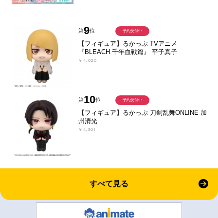
9
第
位
予約受付中
【フィギュア】るかっぷ TVアニメ
『BLEACH 千年血戦篇』 平子真子
￥4,020
10
第
位
予約受付中
【フィギュア】るかっぷ 刀剣乱舞ONLINE 加
州清光
￥4,301
すべて見る