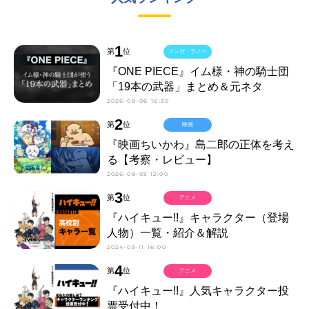
1
第
位
マンガ・ラノベ
『ONE PIECE』イム様・神の騎士団
「19本の武器」まとめ＆元ネタ
2026-08-06 16:30
2
第
位
映画
『映画ちいかわ』島二郎の正体を考え
る【考察・レビュー】
2026-08-03 12:00
3
第
位
アニメ
『ハイキュー!!』キャラクター（登場
人物）一覧・紹介＆解説
2024-03-11 16:00
4
第
位
アニメ
『ハイキュー!!』人気キャラクター投
票受付中！