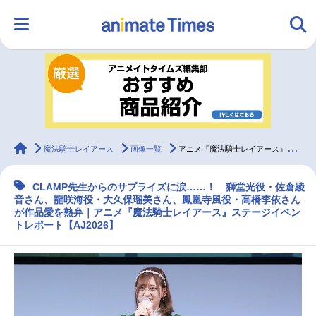
HOME
ランキング
アニメ
声優
ラジオ
みんなの声
グッズ
映画
animateTimes
魔法騎士レイアース
画像一覧
アニメ『魔法騎士レイアース』イベントレポート【アニメジャパン2026】
CLAMP先生からのサプライズに涙……！ 獅堂光役・佐倉綾
マンガ・ラノベ
ゲーム・アプリ
音楽
コスプレ
音さん、龍咲海役・大久保瑠美さん、鳳凰寺風役・高橋李依さん
が作品愛を熱弁｜アニメ『魔法騎士レイアース』ステージイベン
トレポート【AJ2026】
2.5次元
配信・Vtuber
トレンド
無料マンガ
最新記事一覧
アニメ記事一覧
声優記事一覧