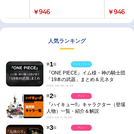
￥946
￥946
人気ランキング
1
第
位
マンガ・ラノベ
『ONE PIECE』イム様・神の騎士団
「19本の武器」まとめ＆元ネタ
2026-08-06 16:30
2
第
位
アニメ
『ハイキュー!!』キャラクター（登場
人物）一覧・紹介＆解説
2024-03-11 16:00
3
第
位
アニメ