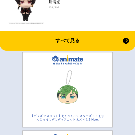
州清光
￥4,301
すべて見る
【グッズ-マスコット】あんさんぶるスターズ！！ おま
んじゅうにぎにぎマスコット ねくすと2 Hbox