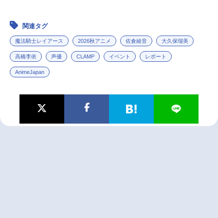
関連タグ
魔法騎士レイアース
2026秋アニメ
佐倉綾音
大久保瑠美
高橋李依
声優
CLAMP
イベント
レポート
AnimeJapan