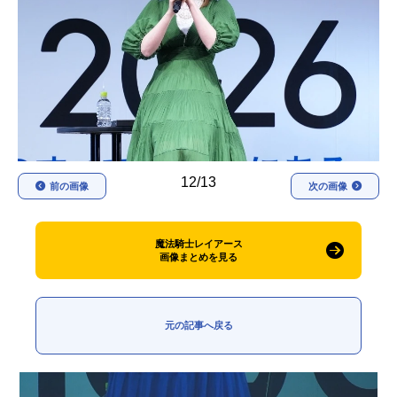
アニメ映画一覧
実写化映画一覧
今期アニメ曜日別一覧
春アニメ
夏アニメ
秋アニメ
冬アニメ
12/13
男性声優/女性声優一覧
前の画像
次の画像
FOLLOW US
魔法騎士レイアース
画像まとめを見る
元の記事へ戻る