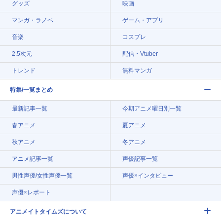
グッズ
映画
マンガ・ラノベ
ゲーム・アプリ
音楽
コスプレ
2.5次元
配信・Vtuber
トレンド
無料マンガ
特集/一覧まとめ
最新記事一覧
今期アニメ曜日別一覧
春アニメ
夏アニメ
秋アニメ
冬アニメ
アニメ記事一覧
声優記事一覧
男性声優/女性声優一覧
声優×インタビュー
声優×レポート
アニメイトタイムズについて