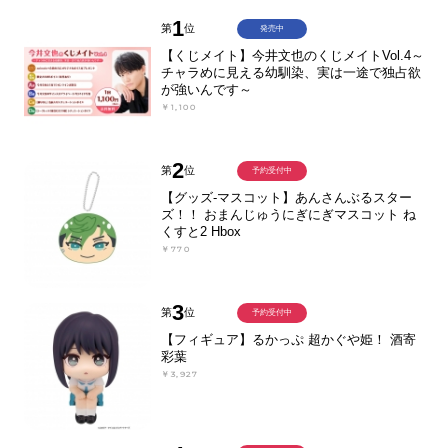
1
第
位
発売中
【くじメイト】今井文也のくじメイトVol.4～
チャラめに見える幼馴染、実は一途で独占欲
が強いんです～
￥1,100
2
第
位
予約受付中
【グッズ-マスコット】あんさんぶるスター
ズ！！ おまんじゅうにぎにぎマスコット ね
くすと2 Hbox
￥770
3
第
位
予約受付中
【フィギュア】るかっぷ 超かぐや姫！ 酒寄
彩葉
￥3,927