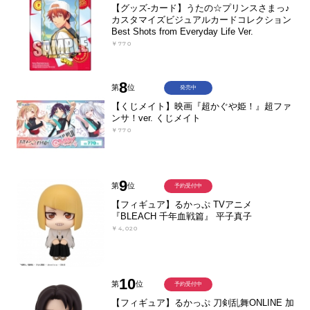
【グッズ-カード】うたの☆プリンスさまっ♪
カスタマイズビジュアルカードコレクション
Best Shots from Everyday Life Ver.
￥770
8
第
位
発売中
【くじメイト】映画『超かぐや姫！』超ファ
ンサ！ver. くじメイト
￥770
9
第
位
予約受付中
【フィギュア】るかっぷ TVアニメ
『BLEACH 千年血戦篇』 平子真子
￥4,020
10
第
位
予約受付中
【フィギュア】るかっぷ 刀剣乱舞ONLINE 加