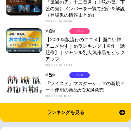
『鬼滅の刃』十二鬼月（上弦の鬼、下
弦の鬼）メンバーを一覧で紹介＆解説
（登場鬼の情報まとめ）
2023-06-20 00:00
4
第
位
アニメ
【2026年版流行のアニメ】面白い神
アニメおすすめランキング【名作・話
題作】｜ジャンル別人気作品をピック
アップ
2026-08-02 00:00
5
第
位
グッズ
『ツイステ』マスターシェフの新規ア
ート使用の商品が10/24発売
2026-08-07 12:50
ランキングを見る