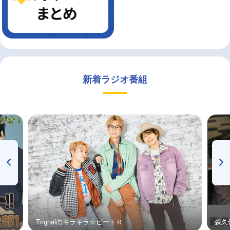
新着ラジオ番組
Trignalのキラキラ☆ビートＲ
森久