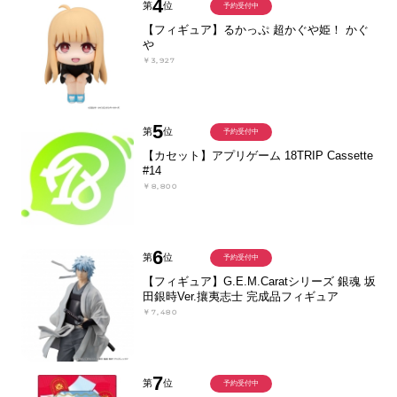
4
第
位
予約受付中
【フィギュア】るかっぷ 超かぐや姫！ かぐ
や
￥3,927
5
第
位
予約受付中
【カセット】アプリゲーム 18TRIP Cassette
#14
￥8,800
6
第
位
予約受付中
【フィギュア】G.E.M.Caratシリーズ 銀魂 坂
田銀時Ver.攘夷志士 完成品フィギュア
￥7,480
7
第
位
予約受付中