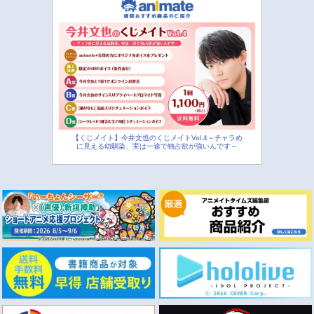
【くじメイト】今井文也のくじメイトVol.4～チャラめ
に見える幼馴染、実は一途で独占欲が強いんです～