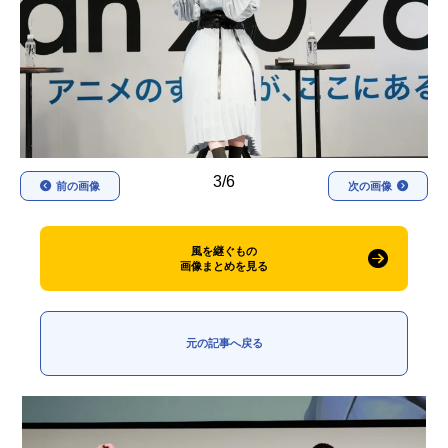
アニメ映画一覧
実写化映画一覧
今期アニメ曜日別一覧
春アニメ
夏アニメ
秋アニメ
冬アニメ
3/6
前の画像
次の画像
男性声優/女性声優一覧
風を継ぐもの
FOLLOW US
画像まとめを見る
元の記事へ戻る