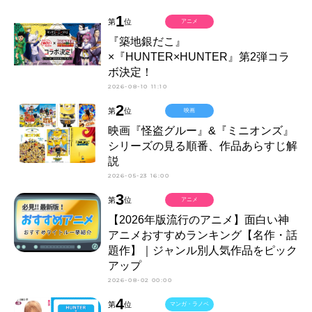
1
第
位
アニメ
『築地銀だこ』
×『HUNTER×HUNTER』第2弾コラ
ボ決定！
2026-08-10 11:10
2
第
位
映画
映画『怪盗グルー』&『ミニオンズ』
シリーズの見る順番、作品あらすじ解
説
2026-05-23 16:00
3
第
位
アニメ
【2026年版流行のアニメ】面白い神
アニメおすすめランキング【名作・話
題作】｜ジャンル別人気作品をピック
アップ
2026-08-02 00:00
4
第
位
マンガ・ラノベ