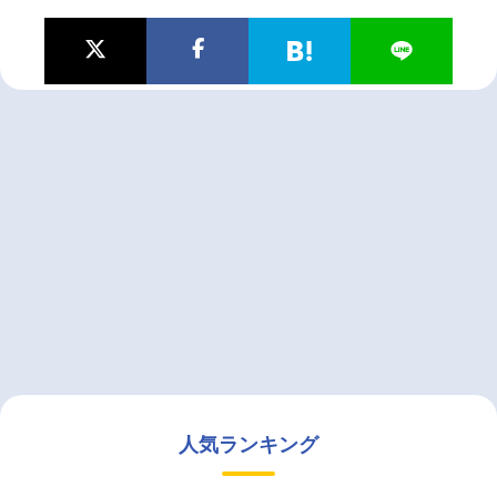
人気ランキング