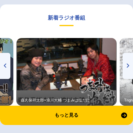
新着ラジオ番組
森久保祥太郎×浪川大輔 つまみは塩だけ
Tri
もっと見る