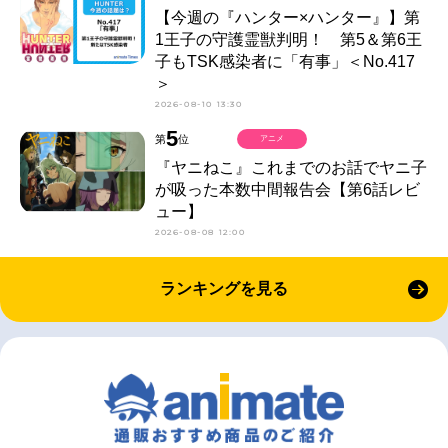
【今週の『ハンター×ハンター』】第
1王子の守護霊獣判明！ 第5＆第6王
子もTSK感染者に「有事」＜No.417
＞
2026-08-10 13:30
5
第
位
アニメ
『ヤニねこ』これまでのお話でヤニ子
が吸った本数中間報告会【第6話レビ
ュー】
2026-08-08 12:00
ランキングを見る