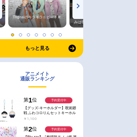
Trignalのキラキラ☆ビートＲ
森久保祥太郎×浪川大輔 つま
みは塩だけ
もっと見る
アニメイト
通販ランキング
1
第
位
予約受付中
【グッズ-キーホルダー】呪術廻
戦 ふわコロりんセットキーホル
ダー【アニメイト特典付】
￥1,100
2
第
位
予約受付中
【Blu-ray】『劇場版モノノ怪 第