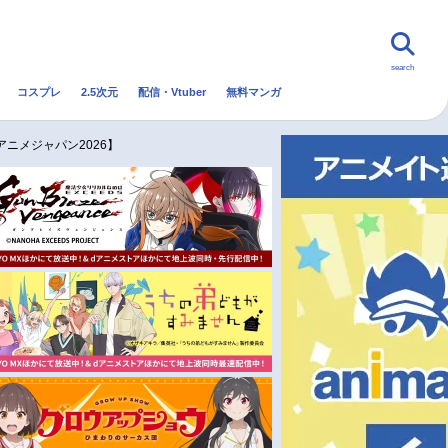
search
コスプレ
2.5次元
配信・Vtuber
無料マンガ
んなの声
グッズ
映画
ニメジャパン2026】
・Vtuber
トレンド
無料マンガ
秋アニメ
冬アニメ