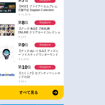
7
第
位
予約受付中
【NS2】ファイアーエムブレム
万紫千紅 Dagdan Collection
￥14,979
8
第
位
予約受付中
【グッズ-食品】刀剣乱舞
ONLINE クリアカードコレクショ
ンガム
￥220
9
第
位
予約受付中
【グッズ-ぬいぐるみ】ディズニ
ー ツイステッドワンダーランド
ミニミニぬいぐるみ(クラブ・ウ
￥2,500
ェアver.) イデア・シュラウド
10
第
位
予約受付中
【コミック】セブンティーンシロ
ップス(2)
￥924
すべて見る