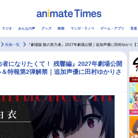
ラジオ
みんなの声
グッズ
映画
マンガ・ラノベ
ゲーム・アプリ
音楽
メ
声優
ラジオ
み
画像一覧
『劇場版 陰の実力者』2027年劇場公開｜追加声優に田村ゆかり【ア
コスプレ
2.5次元
配信
者になりたくて！ 残響編』2027年劇場公開
ル＆特報第2弾解禁｜追加声優に田村ゆかりさ
アニメ映画一覧
今期アニメ曜日別一覧
実写化映画一覧
春アニメ
男性声優/女性声優一覧
夏アニメ
FOLLOW US