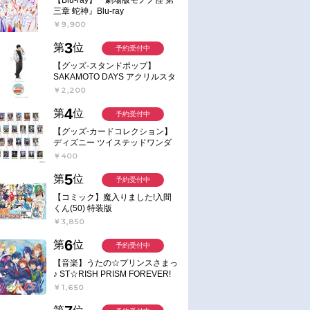
三章 蛇神』Blu-ray
￥9,900
3
第
位
予約受付中
【グッズ-スタンドポップ】
SAKAMOTO DAYS アクリルスタ
ンド～Sunny Afternoon～ 4.南雲
￥2,200
4
第
位
予約受付中
【グッズ-カードコレクション】
ディズニー ツイステッドワンダ
ーランド ランダムカードコレク
￥400
ション クラブ・ウェアver.
5
第
位
予約受付中
【コミック】魔入りました!入間
くん(50) 特装版
￥3,850
6
第
位
予約受付中
【音楽】うたの☆プリンスさまっ
♪ ST☆RISH PRISM FOREVER!
￥1,650