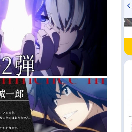
高橋美紀のおんぷの気持ち
TVアニメ『戦隊大失格』
♪ in アニメイトタイムズ
radio 大直会 2nd season