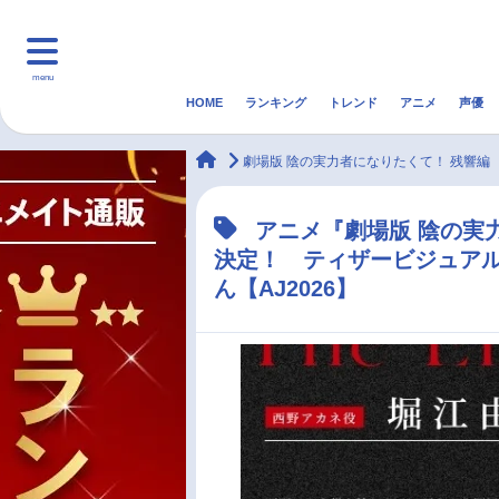
menu
HOME
ランキング
トレンド
アニメ
声優
HOME
ランキング
アニ
animateTimes
劇場版 陰の実力者になりたくて！ 残響編
マンガ・ラノベ
ゲーム・アプリ
音楽
アニメ『劇場版 陰の実力
決定！ ティザービジュア
最新記事一覧
ん【AJ2026】
アニメ記事一覧
声優記事一覧