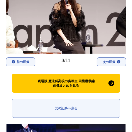
アニメ映画一覧
実写化映画一覧
今期アニメ曜日別一覧
春アニメ
夏アニメ
秋アニメ
冬アニメ
3/11
男性声優/女性声優一覧
前の画像
次の画像
FOLLOW US
劇場版 魔法科高校の劣等生 四葉継承編
画像まとめを見る
元の記事へ戻る