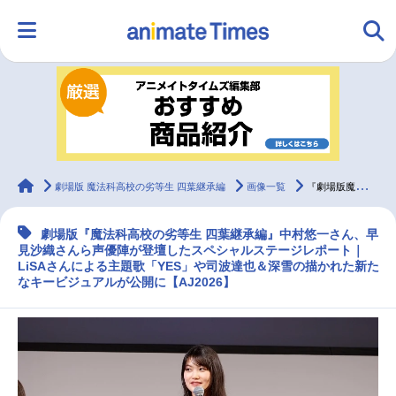
HOME
ランキング
アニメ
声優
ラジオ
みんなの声
グッズ
映画
animateTimes
劇場版 魔法科高校の劣等生 四葉継承編
画像一覧
『劇場版魔法科 四葉継承編』SPステージレポート【AJ2026】
劇場版『魔法科高校の劣等生 四葉継承編』中村悠一さん、早
マンガ・ラノベ
ゲーム・アプリ
音楽
コスプレ
見沙織さんら声優陣が登壇したスペシャルステージレポート｜
LiSAさんによる主題歌「YES」や司波達也＆深雪の描かれた新た
なキービジュアルが公開に【AJ2026】
2.5次元
配信・Vtuber
トレンド
無料マンガ
最新記事一覧
アニメ記事一覧
声優記事一覧