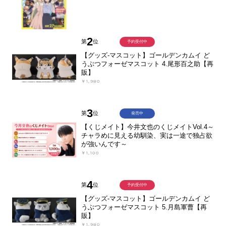
2
第
位
予約受付中
【グッズ-マスコット】ゴールデンカムイ ど
うぶつフォーゼマスコット 4.尾形百之助【再
販】
￥1,980
3
第
位
発売中
【くじメイト】今井文也のくじメイトVol.4～
チャラめに見える幼馴染、実は一途で独占欲
が強いんです～
￥1,100
4
第
位
予約受付中
【グッズ-マスコット】ゴールデンカムイ ど
うぶつフォーゼマスコット 5.月島軍曹【再
販】
￥1,980