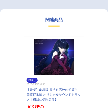
関連商品
即取り
2026/05/13 発売
【音楽】劇場版 魔法科高校の劣等生
四葉継承編 オリジナルサウンドトラッ
ク【初回仕様限定盤】
￥3,850