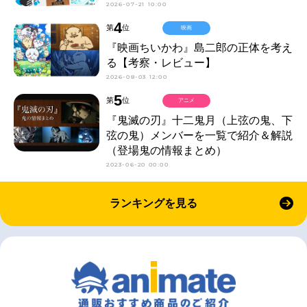
2026-07-21 10:00
4
第
位
映画
『映画ちいかわ』島二郎の正体を考え
る【考察・レビュー】
2026-08-03 12:00
5
第
位
アニメ
『鬼滅の刃』十二鬼月（上弦の鬼、下
弦の鬼）メンバーを一覧で紹介＆解説
（登場鬼の情報まとめ）
2023-06-20 00:00
ランキングを見る