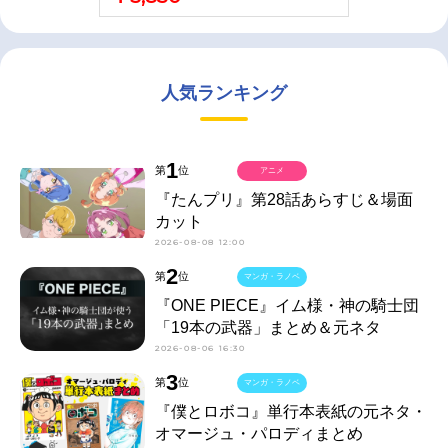
人気ランキング
1
第
位
アニメ
『たんプリ』第28話あらすじ＆場面
カット
2026-08-08 12:00
2
第
位
マンガ・ラノベ
『ONE PIECE』イム様・神の騎士団
「19本の武器」まとめ＆元ネタ
2026-08-06 16:30
3
第
位
マンガ・ラノベ
『僕とロボコ』単行本表紙の元ネタ・
オマージュ・パロディまとめ