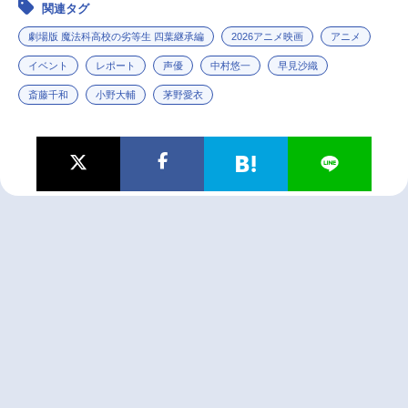
関連タグ
劇場版 魔法科高校の劣等生 四葉継承編
2026アニメ映画
アニメ
イベント
レポート
声優
中村悠一
早見沙織
斎藤千和
小野大輔
茅野愛衣