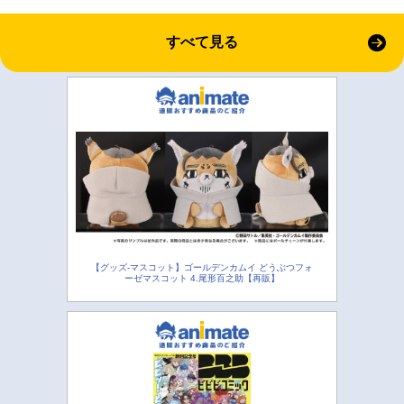
すべて見る
【グッズ-マスコット】ゴールデンカムイ どうぶつフォ
ーゼマスコット 4.尾形百之助【再販】