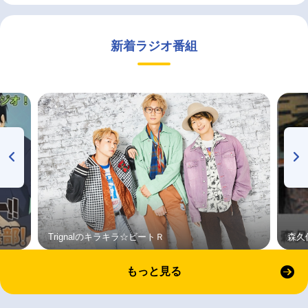
新着ラジオ番組
Trignalのキラキラ☆ビートＲ
森久
もっと見る