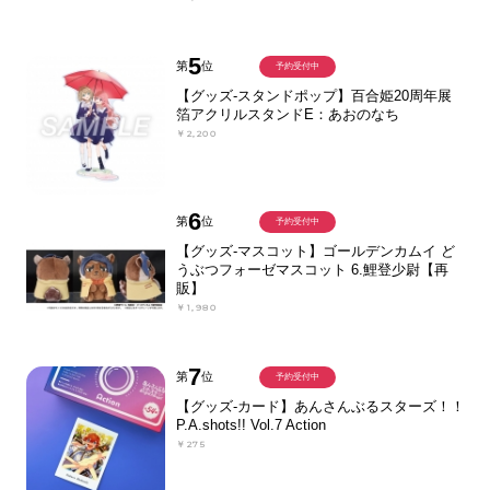
5
第
位
予約受付中
【グッズ-スタンドポップ】百合姫20周年展
箔アクリルスタンドE：あおのなち
￥2,200
6
第
位
予約受付中
【グッズ-マスコット】ゴールデンカムイ ど
うぶつフォーゼマスコット 6.鯉登少尉【再
販】
￥1,980
7
第
位
予約受付中
【グッズ-カード】あんさんぶるスターズ！！
P.A.shots!! Vol.7 Action
￥275