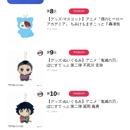
8
第
位
予約受付中
【グッズ-マスコット】アニメ『僕のヒーロー
アカデミア』 ちみけもますこっと 7.轟凍焦
￥2,200
9
第
位
予約受付中
【グッズ-ぬいぐるみ】アニメ「鬼滅の刃」
ぽにすてっぷ 第二弾 不死川 玄弥
￥1,980
10
第
位
予約受付中
【グッズ-ぬいぐるみ】アニメ「鬼滅の刃」
ぽにすてっぷ 第二弾 冨岡 義勇
￥1,980