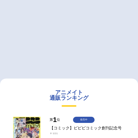
アニメイト
通販ランキング
1
第
位
発売中
【コミック】ビビビコミック創刊記念号
￥935