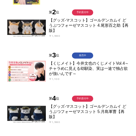
2
第
位
予約受付中
【グッズ-マスコット】ゴールデンカムイ ど
うぶつフォーゼマスコット 4.尾形百之助【再
販】
￥1,980
3
第
位
発売中
【くじメイト】今井文也のくじメイトVol.4～
チャラめに見える幼馴染、実は一途で独占欲
が強いんです～
￥1,100
4
第
位
予約受付中
【グッズ-マスコット】ゴールデンカムイ ど
うぶつフォーゼマスコット 5.月島軍曹【再
販】
￥1,980