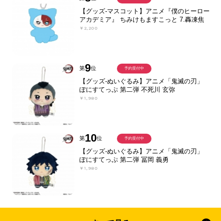
【グッズ-マスコット】アニメ『僕のヒーロー
アカデミア』 ちみけもますこっと 7.轟凍焦
￥2,200
9
第
位
予約受付中
【グッズ-ぬいぐるみ】アニメ「鬼滅の刃」
ぽにすてっぷ 第二弾 不死川 玄弥
￥1,980
10
第
位
予約受付中
【グッズ-ぬいぐるみ】アニメ「鬼滅の刃」
ぽにすてっぷ 第二弾 冨岡 義勇
￥1,980