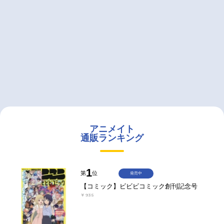
アニメイト
通販ランキング
1
第
位
発売中
【コミック】ビビビコミック創刊記念号
￥935