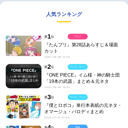
人気ランキング
1
第
位
アニメ
『たんプリ』第28話あらすじ＆場面
カット
2026-08-08 12:00
2
第
位
マンガ・ラノベ
『ONE PIECE』イム様・神の騎士団
「19本の武器」まとめ＆元ネタ
2026-08-06 16:30
3
第
位
マンガ・ラノベ
『僕とロボコ』単行本表紙の元ネタ・
オマージュ・パロディまとめ
2026-07-21 10:00
4
第
位
映画