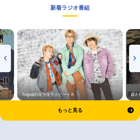
新着ラジオ番組
Trignalのキラキラ☆ビートＲ
森久
もっと見る