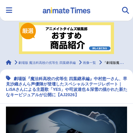
HOME
ランキング
アニメ
声優
ラジオ
みんなの声
グッズ
映画
animateTimes
劇場版 魔法科高校の劣等生 四葉継承編
画像一覧
『劇場版魔法科 四葉継承編』SPステージレポート【AJ2026】
劇場版『魔法科高校の劣等生 四葉継承編』中村悠一さん、早
マンガ・ラノベ
ゲーム・アプリ
音楽
コスプレ
見沙織さんら声優陣が登壇したスペシャルステージレポート｜
LiSAさんによる主題歌「YES」や司波達也＆深雪の描かれた新た
なキービジュアルが公開に【AJ2026】
2.5次元
配信・Vtuber
トレンド
無料マンガ
最新記事一覧
アニメ記事一覧
声優記事一覧