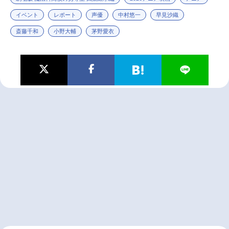
イベント
レポート
声優
中村悠一
早見沙織
斎藤千和
小野大輔
茅野愛衣