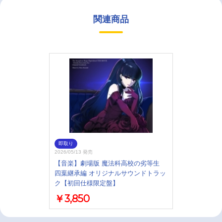
関連商品
即取り
2026/05/13 発売
【音楽】劇場版 魔法科高校の劣等生
四葉継承編 オリジナルサウンドトラッ
ク【初回仕様限定盤】
￥3,850