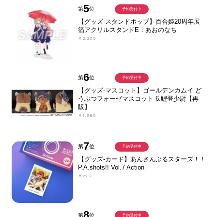
5
第
位
予約受付中
【グッズ-スタンドポップ】百合姫20周年展
箔アクリルスタンドE：あおのなち
￥2,200
6
第
位
予約受付中
【グッズ-マスコット】ゴールデンカムイ ど
うぶつフォーゼマスコット 6.鯉登少尉【再
販】
￥1,980
7
第
位
予約受付中
【グッズ-カード】あんさんぶるスターズ！！
P.A.shots!! Vol.7 Action
￥275
8
第
位
予約受付中