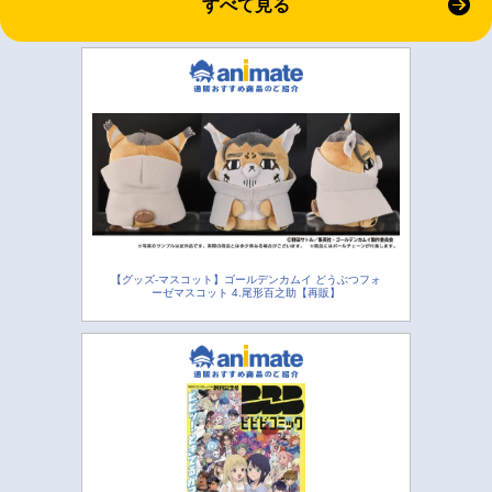
すべて見る
【グッズ-マスコット】ゴールデンカムイ どうぶつフォ
ーゼマスコット 4.尾形百之助【再販】