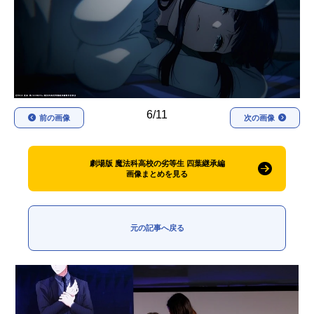
アニメ映画一覧
実写化映画一覧
今期アニメ曜日別一覧
春アニメ
夏アニメ
6/11
秋アニメ
冬アニメ
前の画像
次の画像
男性声優/女性声優一覧
劇場版 魔法科高校の劣等生 四葉継承編
画像まとめを見る
FOLLOW US
元の記事へ戻る