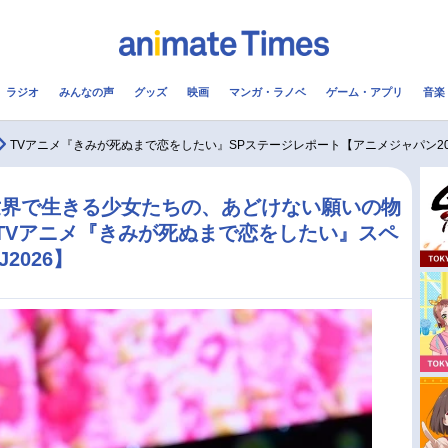
ラジオ
みんなの声
グッズ
映画
マンガ・ラノベ
ゲーム・アプリ
音楽
メ
声優
ラジオ
み
TVアニメ『きみが死ぬまで恋をしたい』SPステージレポート【アニメジャパン20
コスプレ
2.5次元
配信
世界で生きる少女たちの、あどけない願いの物
！ TVアニメ『きみが死ぬまで恋をしたい』スペ
アニメ映画一覧
今期アニメ曜日別一覧
2026】
実写化映画一覧
春アニメ
男性声優/女性声優一覧
夏アニメ
FOLLOW US