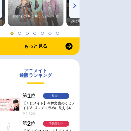
Trignalのキラキラ☆ビートＲ
森久保祥太郎×浪川大輔 つま
みは塩だけ
もっと見る
アニメイト
通販ランキング
1
第
位
発売中
【くじメイト】今井文也のくじメ
イトVol.4～チャラめに見える幼
馴染、実は一途で独占欲が強いん
￥1,100
です～
2
第
位
予約受付中
【グッズ-マスコット】あんさん