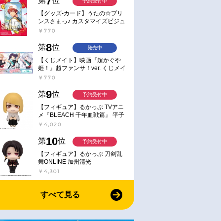
7
第
位
予約受付中
【グッズ-カード】うたの☆プリ
ンスさまっ♪ カスタマイズビジュ
アルカードコレクション Best
￥770
Shots from Everyday Life Ver.
8
第
位
発売中
【くじメイト】映画『超かぐや
姫！』超ファンサ！ver. くじメイ
ト
￥770
9
第
位
予約受付中
【フィギュア】るかっぷ TVアニ
メ『BLEACH 千年血戦篇』 平子
真子
￥4,020
10
第
位
予約受付中
【フィギュア】るかっぷ 刀剣乱
舞ONLINE 加州清光
￥4,301
すべて見る