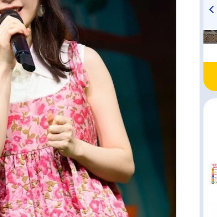
TVアニメ『戦隊大失格』
ハイキュー!! 烏野高校放送部!
radio 大直会 2nd season