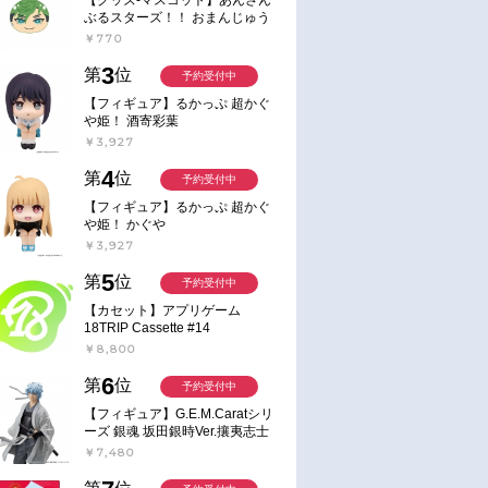
ぶるスターズ！！ おまんじゅう
にぎにぎマスコット ねくすと2
￥770
Hbox
3
第
位
予約受付中
【フィギュア】るかっぷ 超かぐ
や姫！ 酒寄彩葉
￥3,927
4
第
位
予約受付中
【フィギュア】るかっぷ 超かぐ
や姫！ かぐや
￥3,927
5
第
位
予約受付中
【カセット】アプリゲーム
18TRIP Cassette #14
￥8,800
6
第
位
予約受付中
【フィギュア】G.E.M.Caratシリ
ーズ 銀魂 坂田銀時Ver.攘夷志士
完成品フィギュア
￥7,480