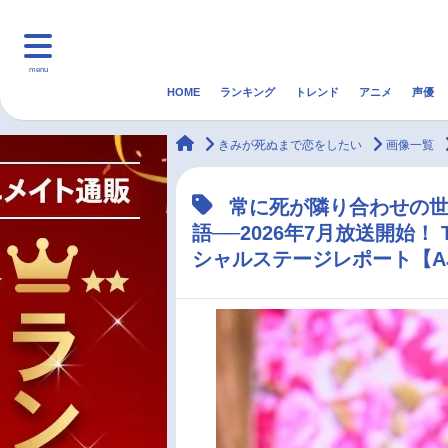
menu
HOME
ランキング
トレンド
アニメ
声優
HOME
ランキング
アニ
animateTimes
きみが死ぬまで恋をしたい
画像一覧
マンガ・ラノベ
ゲーム・アプリ
音楽
常に死が隣り合わせの
語──2026年7月放送開始
最新記事一覧
シャルステージレポート【AJ
アニメ記事一覧
声優記事一覧