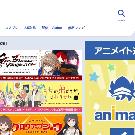
search
コスプレ
2.5次元
配信・Vtuber
無料マンガ
んなの声
グッズ
映画
26】
・Vtuber
トレンド
無料マンガ
秋アニメ
冬アニメ