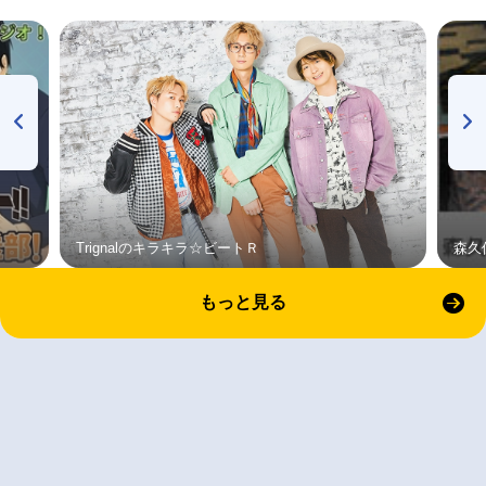
Trignalのキラキラ☆ビートＲ
森久
もっと見る