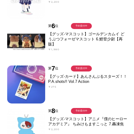
￥2,200
6
第
位
予約受付中
【グッズ-マスコット】ゴールデンカムイ ど
うぶつフォーゼマスコット 6.鯉登少尉【再
販】
￥1,980
7
第
位
予約受付中
【グッズ-カード】あんさんぶるスターズ！！
P.A.shots!! Vol.7 Action
￥275
8
第
位
予約受付中
【グッズ-マスコット】アニメ『僕のヒーロー
アカデミア』 ちみけもますこっと 7.轟凍焦
￥2,200