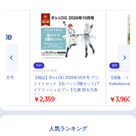
予約
通常
2026/08/20 発売
2026/07/21 発売
6年10月号
【雑誌】B's-LOG 2026年10月号 アニ
【画集・イラ
メイトセット【缶バッジ2種セット(ア
Kaleidoscope
イドリッシュセブン【七瀬 陸＆九条
天】)付き】
￥2,359
￥3,960
人気ランキング