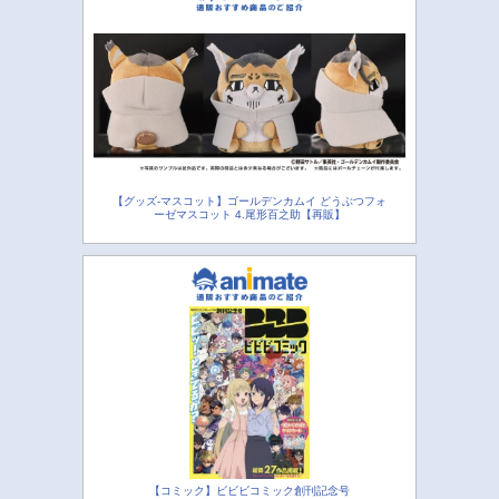
【グッズ-マスコット】ゴールデンカムイ どうぶつフォ
ーゼマスコット 4.尾形百之助【再販】
【コミック】ビビビコミック創刊記念号