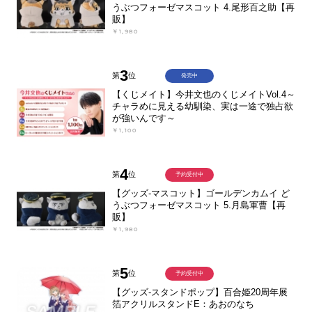
うぶつフォーゼマスコット 4.尾形百之助【再
販】
￥1,980
3
第
位
発売中
【くじメイト】今井文也のくじメイトVol.4～
チャラめに見える幼馴染、実は一途で独占欲
が強いんです～
￥1,100
4
第
位
予約受付中
【グッズ-マスコット】ゴールデンカムイ ど
うぶつフォーゼマスコット 5.月島軍曹【再
販】
￥1,980
5
第
位
予約受付中
【グッズ-スタンドポップ】百合姫20周年展
箔アクリルスタンドE：あおのなち