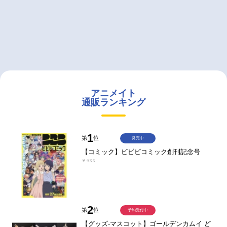
アニメイト
通販ランキング
1
第
位
発売中
【コミック】ビビビコミック創刊記念号
￥935
2
第
位
予約受付中
【グッズ-マスコット】ゴールデンカムイ ど