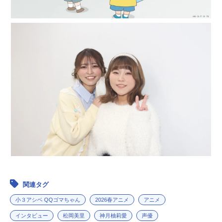
関連タグ
小３アシベ QQゴマちゃん
2026春アニメ
アニメ
インタビュー
松岡美里
神月柚莉愛
声優