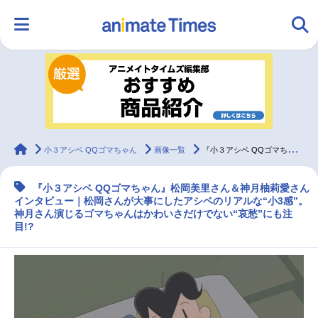
HOME
ランキング
アニメ
声優
ラジオ
みんなの声
グッズ
映画
animateTimes
小３アシベ QQゴマちゃん
画像一覧
『小３アシベ QQゴマちゃん』松岡美里＆神月柚莉愛が芝居に込めた“ゴマちゃん愛”／インタビュー
『小３アシベ QQゴマちゃん』松岡美里さん＆神月柚莉愛さん
マンガ・ラノベ
ゲーム・アプリ
音楽
コスプレ
インタビュー｜松岡さんが大事にしたアシベのリアルな“小3感”。
神月さん演じるゴマちゃんはかわいさだけでない“哀愁”にも注
目!?
2.5次元
配信・Vtuber
トレンド
無料マンガ
最新記事一覧
アニメ記事一覧
声優記事一覧