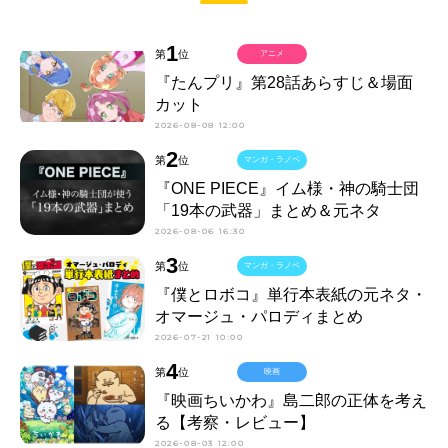
1
第
位
アニメ
『たんプリ』第28話あらすじ＆場面
カット
2026-08-08 12:00
2
第
位
マンガ・ラノベ
『ONE PIECE』イム様・神の騎士団
「19本の武器」まとめ＆元ネタ
2026-08-06 16:30
3
第
位
マンガ・ラノベ
『僕とロボコ』単行本表紙の元ネタ・
オマージュ・パロディまとめ
2026-07-21 10:00
4
第
位
映画
『映画ちいかわ』島二郎の正体を考え
る【考察・レビュー】
2026-08-03 12:00