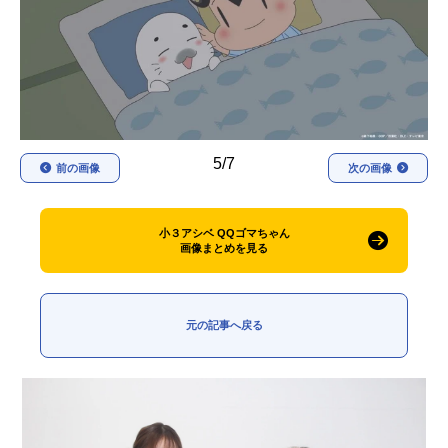
アニメ映画一覧
実写化映画一覧
今期アニメ曜日別一覧
春アニメ
夏アニメ
5/7
秋アニメ
冬アニメ
前の画像
次の画像
男性声優/女性声優一覧
小３アシベ QQゴマちゃん
画像まとめを見る
FOLLOW US
元の記事へ戻る