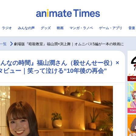
ラジオ
みんなの声
グッズ
映画
マンガ・ラノベ
ゲーム・アプリ
音楽
メ
声優
ラジオ
み
一覧
劇場版『暗殺教室』福山潤×渕上舞｜オムニバス5編が一本の映画に
コスプレ
2.5次元
配信
んなの時間』福山潤さん（殺せんせー役）×
タビュー｜笑って泣ける“10年後の再会”
アニメ映画一覧
今期アニメ曜日別一覧
実写化映画一覧
春アニメ
男性声優/女性声優一覧
夏アニメ
FOLLOW US