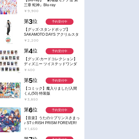
三章 蛇神』Blu-ray
￥9,900
3
第
位
予約受付中
【グッズ-スタンドポップ】
SAKAMOTO DAYS アクリルスタ
ンド～Sunny Afternoon～ 4.南雲
￥2,200
4
第
位
予約受付中
【グッズ-カードコレクション】
ディズニー ツイステッドワンダ
ーランド ランダムカードコレク
￥400
ション クラブ・ウェアver.
5
第
位
予約受付中
【コミック】魔入りました!入間
くん(50) 特装版
￥3,850
6
第
位
予約受付中
【音楽】うたの☆プリンスさまっ
♪ ST☆RISH PRISM FOREVER!
￥1,650