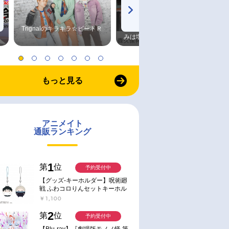
Trignalのキラキラ☆ビートＲ
森久保祥太郎×浪川大輔 つま
みは塩だけ
もっと見る
アニメイト
通販ランキング
1
第
位
予約受付中
【グッズ-キーホルダー】呪術廻
戦 ふわコロりんセットキーホル
ダー【アニメイト特典付】
￥1,100
2
第
位
予約受付中
【Blu-ray】『劇場版モノノ怪 第