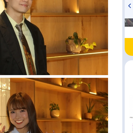
高橋美紀のおんぷの気持ち
TVアニメ『戦隊大失格』
♪ in アニメイトタイムズ
radio 大直会 2nd season