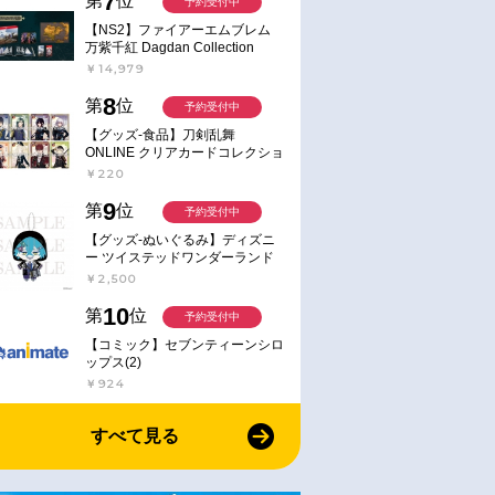
7
第
位
予約受付中
【NS2】ファイアーエムブレム
万紫千紅 Dagdan Collection
￥14,979
8
第
位
予約受付中
【グッズ-食品】刀剣乱舞
ONLINE クリアカードコレクショ
ンガム
￥220
9
第
位
予約受付中
【グッズ-ぬいぐるみ】ディズニ
ー ツイステッドワンダーランド
ミニミニぬいぐるみ(クラブ・ウ
￥2,500
ェアver.) イデア・シュラウド
10
第
位
予約受付中
【コミック】セブンティーンシロ
ップス(2)
￥924
すべて見る