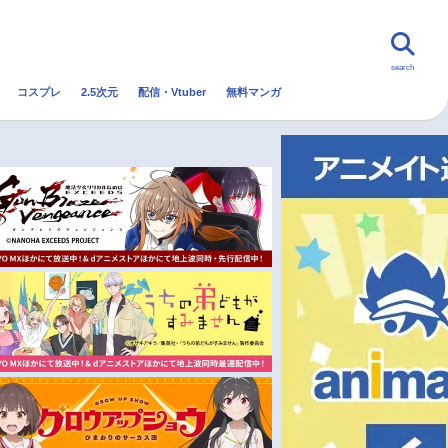
search
コスプレ
2.5次元
配信・Vtuber
無料マンガ
んなの声
グッズ
映画
・Vtuber
トレンド
無料マンガ
秋アニメ
冬アニメ