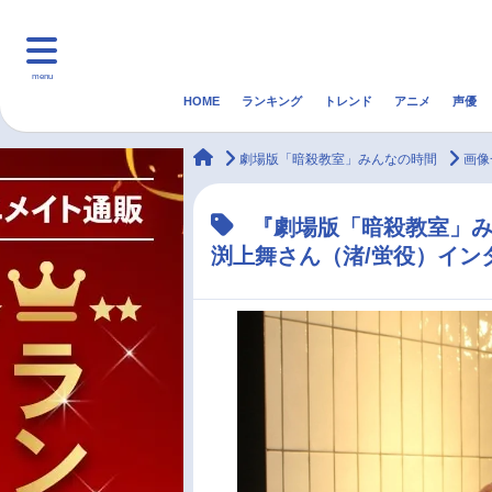
menu
HOME
ランキング
トレンド
アニメ
声優
HOME
ランキング
アニ
animateTimes
劇場版「暗殺教室」みんなの時間
画像
マンガ・ラノベ
ゲーム・アプリ
音楽
『劇場版「暗殺教室」み
渕上舞さん（渚/蛍役）イン
最新記事一覧
アニメ記事一覧
声優記事一覧