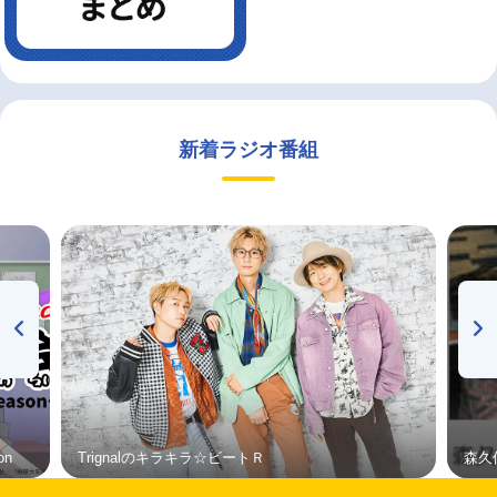
新着ラジオ番組
on
Trignalのキラキラ☆ビートＲ
森久