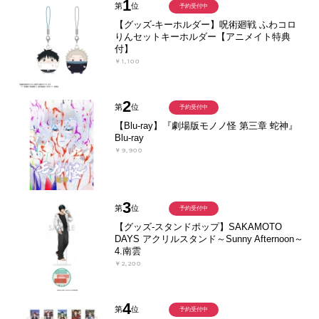
1
第
位
予約受付中
【グッズ-キーホルダー】呪術廻戦 ふわコロ
りんセットキーホルダー【アニメイト特典
付】
￥1,100
2
第
位
予約受付中
【Blu-ray】『劇場版モノノ怪 第三章 蛇神』
Blu-ray
￥9,900
3
第
位
予約受付中
【グッズ-スタンドポップ】SAKAMOTO
DAYS アクリルスタンド～Sunny Afternoon～
4.南雲
￥2,200
4
第
位
予約受付中