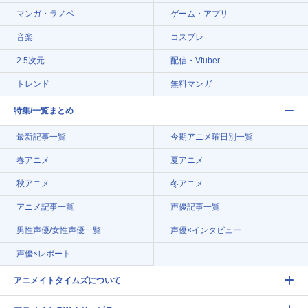
マンガ・ラノベ
ゲーム・アプリ
音楽
コスプレ
2.5次元
配信・Vtuber
トレンド
無料マンガ
特集/一覧まとめ
最新記事一覧
今期アニメ曜日別一覧
春アニメ
夏アニメ
秋アニメ
冬アニメ
アニメ記事一覧
声優記事一覧
男性声優/女性声優一覧
声優×インタビュー
声優×レポート
アニメイトタイムズについて