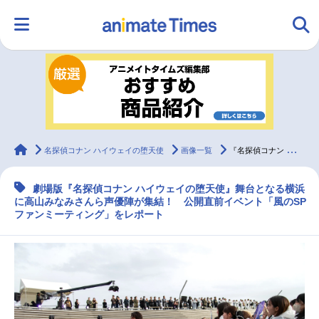
HOME
ランキング
アニメ
声優
ラジオ
みんなの声
グッズ
映画
animateTimes
名探偵コナン ハイウェイの堕天使
画像一覧
『名探偵コナン ハイウェイの堕天使』公開直前ファンミーティングレポート
劇場版『名探偵コナン ハイウェイの堕天使』舞台となる横浜
マンガ・ラノベ
ゲーム・アプリ
音楽
コスプレ
に高山みなみさんら声優陣が集結！ 公開直前イベント「風のSP
ファンミーティング」をレポート
2.5次元
配信・Vtuber
トレンド
無料マンガ
最新記事一覧
アニメ記事一覧
声優記事一覧