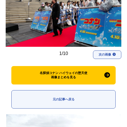
アニメ映画一覧
実写化映画一覧
今期アニメ曜日別一覧
春アニメ
夏アニメ
秋アニメ
冬アニメ
1/10
次の画像
男性声優/女性声優一覧
FOLLOW US
名探偵コナン ハイウェイの堕天使
画像まとめを見る
元の記事へ戻る