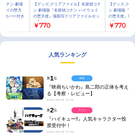
偵コナン 劇場
【グッズ-クリアファイル】名探偵コナ
【グッズ-クリ
ウェイの堕天
ン 劇場版『名探偵コナン ハイウェイ
ン 劇場版『名
ングカバー付き
の堕天使』場面写クリアファイルセッ
の堕天使』場
トE
トF
￥770
￥770
人気ランキング
1
第
位
映画
『映画ちいかわ』島二郎の正体を考え
る【考察・レビュー】
2026-08-03 12:00
2
第
位
アニメ
『ハイキュー!!』人気キャラクター投
票受付中！
2026-08-03 17:00