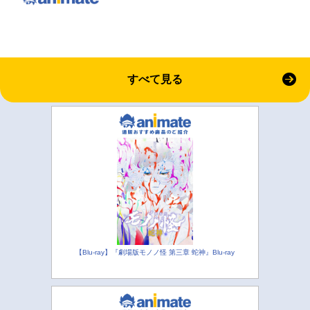
すべて見る
【Blu-ray】『劇場版モノノ怪 第三章 蛇神』Blu-ray