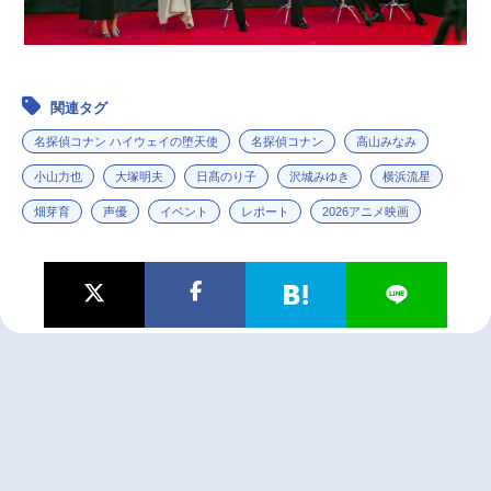
関連タグ
名探偵コナン ハイウェイの堕天使
名探偵コナン
高山みなみ
小山力也
大塚明夫
日髙のり子
沢城みゆき
横浜流星
畑芽育
声優
イベント
レポート
2026アニメ映画