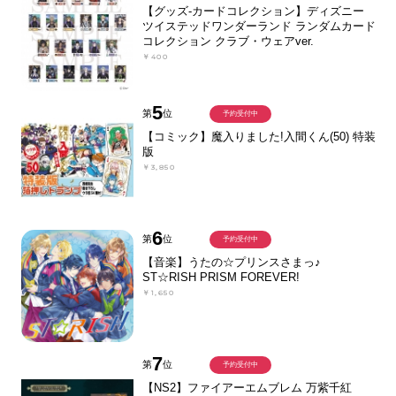
【グッズ-カードコレクション】ディズニー
ツイステッドワンダーランド ランダムカード
コレクション クラブ・ウェアver.
￥400
5
第
位
予約受付中
【コミック】魔入りました!入間くん(50) 特装
版
￥3,850
6
第
位
予約受付中
【音楽】うたの☆プリンスさまっ♪
ST☆RISH PRISM FOREVER!
￥1,650
7
第
位
予約受付中
【NS2】ファイアーエムブレム 万紫千紅