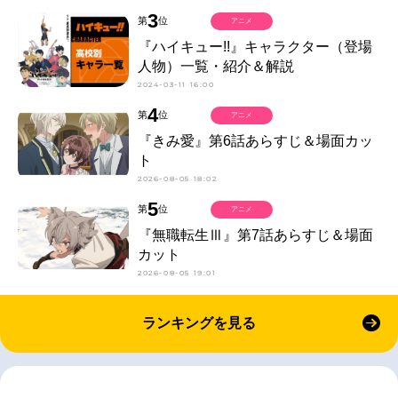
3
第
位
アニメ
『ハイキュー!!』キャラクター（登場
人物）一覧・紹介＆解説
2024-03-11 16:00
4
第
位
アニメ
『きみ愛』第6話あらすじ＆場面カッ
ト
2026-08-05 18:02
5
第
位
アニメ
『無職転生Ⅲ』第7話あらすじ＆場面
カット
2026-08-05 19:01
ランキングを見る