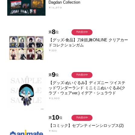
Dagdan Collection
￥14,979
8
第
位
予約受付中
【グッズ-食品】刀剣乱舞ONLINE クリアカー
ドコレクションガム
￥220
9
第
位
予約受付中
【グッズ-ぬいぐるみ】ディズニー ツイステ
ッドワンダーランド ミニミニぬいぐるみ(ク
ラブ・ウェアver.) イデア・シュラウド
￥2,500
10
第
位
予約受付中
【コミック】セブンティーンシロップス(2)
￥924