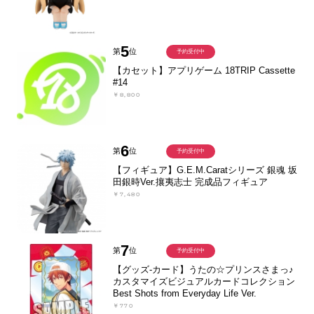
5
第
位
予約受付中
【カセット】アプリゲーム 18TRIP Cassette
#14
￥8,800
6
第
位
予約受付中
【フィギュア】G.E.M.Caratシリーズ 銀魂 坂
田銀時Ver.攘夷志士 完成品フィギュア
￥7,480
7
第
位
予約受付中
【グッズ-カード】うたの☆プリンスさまっ♪
カスタマイズビジュアルカードコレクション
Best Shots from Everyday Life Ver.
￥770