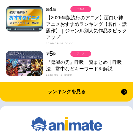
4
第
位
アニメ
【2026年版流行のアニメ】面白い神
アニメおすすめランキング【名作・話
題作】｜ジャンル別人気作品をピック
アップ
2026-08-02 00:00
5
第
位
アニメ
『鬼滅の刃』呼吸一覧まとめ｜呼吸
法、常中などキーワードを解説
2023-06-15 19:00
ランキングを見る