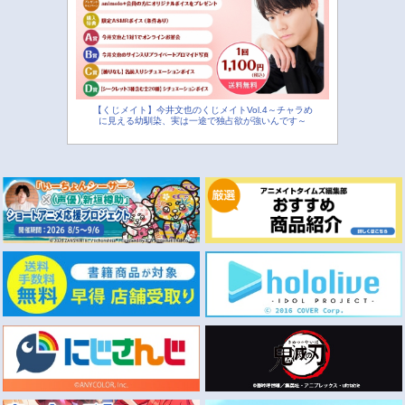
【くじメイト】今井文也のくじメイトVol.4～チャラめ
に見える幼馴染、実は一途で独占欲が強いんです～