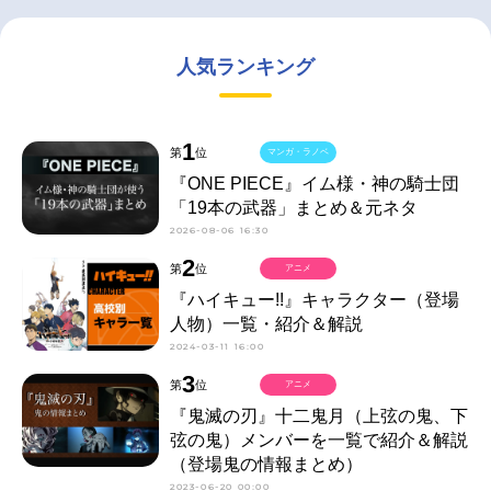
人気ランキング
1
第
位
マンガ・ラノベ
『ONE PIECE』イム様・神の騎士団
「19本の武器」まとめ＆元ネタ
2026-08-06 16:30
2
第
位
アニメ
『ハイキュー!!』キャラクター（登場
人物）一覧・紹介＆解説
2024-03-11 16:00
3
第
位
アニメ
『鬼滅の刃』十二鬼月（上弦の鬼、下
弦の鬼）メンバーを一覧で紹介＆解説
（登場鬼の情報まとめ）
2023-06-20 00:00