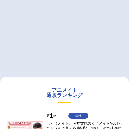
アニメイト
通販ランキング
1
第
位
発売中
【くじメイト】今井文也のくじメイトVol.4～
チャラめに見える幼馴染、実は一途で独占欲