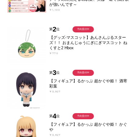
が強いんです～
￥1,100
2
第
位
予約受付中
【グッズ-マスコット】あんさんぶるスター
ズ！！ おまんじゅうにぎにぎマスコット ね
くすと2 Hbox
￥770
3
第
位
予約受付中
【フィギュア】るかっぷ 超かぐや姫！ 酒寄
彩葉
￥3,927
4
第
位
予約受付中
【フィギュア】るかっぷ 超かぐや姫！ かぐ
や
￥3,927