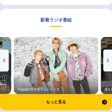
新着ラジオ番組
Trignalのキラキラ☆ビートＲ
森久
もっと見る