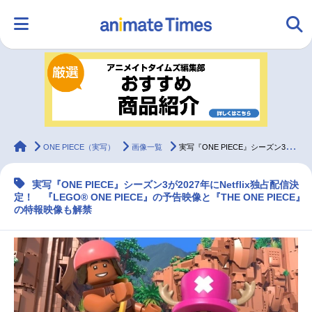
HOME
ランキング
アニメ
声優
ラジオ
みんなの声
グッズ
映画
animateTimes
ONE PIECE（実写）
画像一覧
実写『ONE PIECE』シーズン3が2027年にNetflix独占配信決定
実写『ONE PIECE』シーズン3が2027年にNetflix独占配信決
マンガ・ラノベ
ゲーム・アプリ
音楽
コスプレ
定！ 『LEGO® ONE PIECE』の予告映像と『THE ONE PIECE』
の特報映像も解禁
2.5次元
配信・Vtuber
トレンド
無料マンガ
最新記事一覧
アニメ記事一覧
声優記事一覧