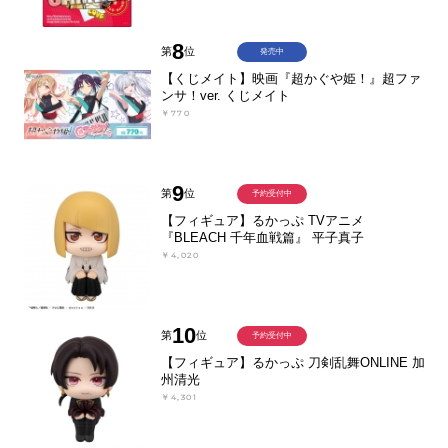
8
第
位
発売中
【くじメイト】映画『超かぐや姫！』超ファ
ンサ！ver. くじメイト
￥770
9
第
位
予約受付中
【フィギュア】るかっぷ TVアニメ
『BLEACH 千年血戦篇』 平子真子
￥4,020
10
第
位
予約受付中
【フィギュア】るかっぷ 刀剣乱舞ONLINE 加
州清光
￥4,301