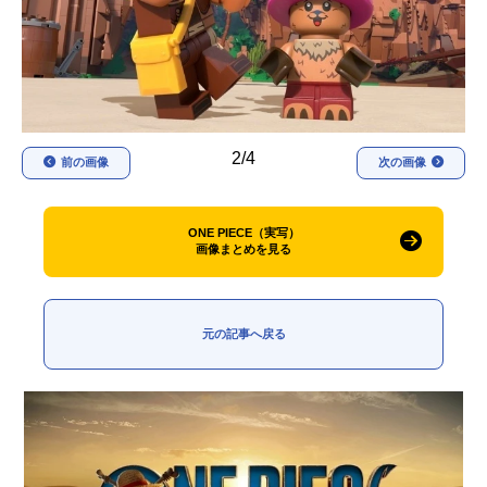
アニメ映画一覧
実写化映画一覧
今期アニメ曜日別一覧
春アニメ
夏アニメ
2/4
前の画像
次の画像
秋アニメ
冬アニメ
男性声優/女性声優一覧
ONE PIECE（実写）
画像まとめを見る
FOLLOW US
元の記事へ戻る