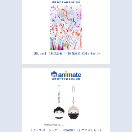
【Blu-ray】『劇場版モノノ怪 第三章 蛇神』Blu-ray
【グッズ-キーホルダー】呪術廻戦 ふわコロりんセット