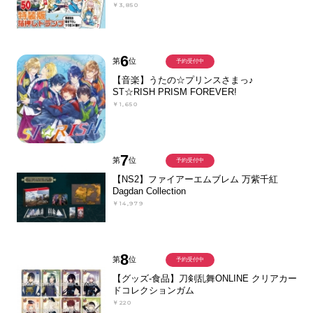
￥3,850
6
第
位
予約受付中
【音楽】うたの☆プリンスさまっ♪
ST☆RISH PRISM FOREVER!
￥1,650
7
第
位
予約受付中
【NS2】ファイアーエムブレム 万紫千紅
Dagdan Collection
￥14,979
8
第
位
予約受付中
【グッズ-食品】刀剣乱舞ONLINE クリアカー
ドコレクションガム
￥220