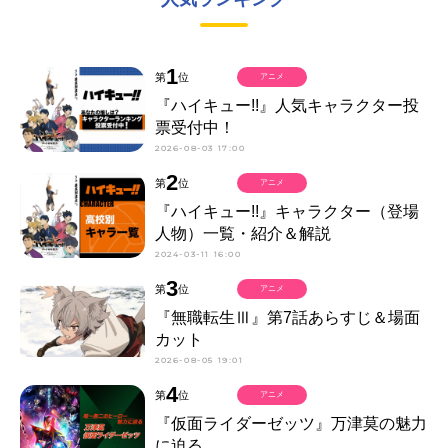
1
第
位
アニメ
『ハイキュー!!』人気キャラクター投
票受付中！
2026-08-03 17:00
2
第
位
アニメ
『ハイキュー!!』キャラクター（登場
人物）一覧・紹介＆解説
2024-03-11 16:00
3
第
位
アニメ
『無職転生Ⅲ』第7話あらすじ＆場面
カット
2026-08-05 19:01
4
第
位
アニメ
『仮面ライダーゼッツ』万津莫の魅力
に迫る