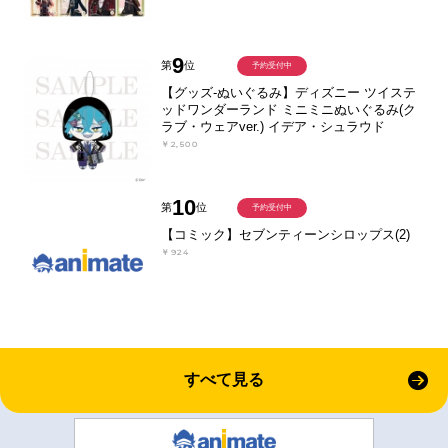
9
第
位
予約受付中
【グッズ-ぬいぐるみ】ディズニー ツイステ
ッドワンダーランド ミニミニぬいぐるみ(ク
ラブ・ウェアver.) イデア・シュラウド
￥2,500
10
第
位
予約受付中
【コミック】セブンティーンシロップス(2)
￥924
すべて見る