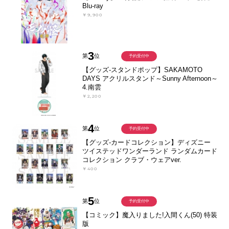
Blu-ray
￥9,900
3
第
位
予約受付中
【グッズ-スタンドポップ】SAKAMOTO
DAYS アクリルスタンド～Sunny Afternoon～
4.南雲
￥2,200
4
第
位
予約受付中
【グッズ-カードコレクション】ディズニー
ツイステッドワンダーランド ランダムカード
コレクション クラブ・ウェアver.
￥400
5
第
位
予約受付中
【コミック】魔入りました!入間くん(50) 特装
版