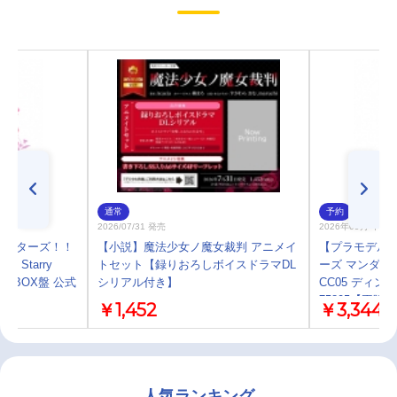
通常
予約
2026/07/31 発売
2026年09月 中 
ぶるスターズ！！
【小説】魔法少女ノ魔女裁判 アニメイ
【プラモデル】B
ive Starry
トセット【録りおろしボイスドラマDL
ーズ マンダロ
om - BOX盤 公式
シリアル付き】
CC05 ディ
75805【再販】
￥1,452
￥3,344
人気ランキング