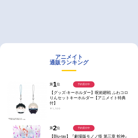
アニメイト
通販ランキング
1
第
位
予約受付中
【グッズ-キーホルダー】呪術廻戦 ふわコロ
りんセットキーホルダー【アニメイト特典
付】
￥1,100
2
第
位
予約受付中
【Blu-ray】『劇場版モノノ怪 第三章 蛇神』