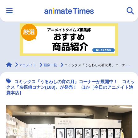
HOME
ランキング
アニメ
声優
ラジオ
みんなの声
グッズ
映画
animateTimes
アニメイト
画像一覧
コミックス『うるわしの宵の月』コーナー展開中 コミックス『名探偵コナン(108)』発売［今日のアニメイト池袋本店］
コミックス『うるわしの宵の月』コーナーが展開中！ コミッ
マンガ・ラノベ
ゲーム・アプリ
音楽
コスプレ
クス『名探偵コナン(108)』が発売！ ほか［今日のアニメイト池
袋本店］
2.5次元
配信・Vtuber
トレンド
無料マンガ
最新記事一覧
アニメ記事一覧
声優記事一覧