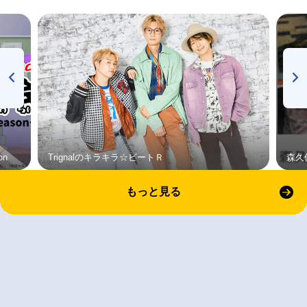
on
Trignalのキラキラ☆ビートＲ
森久
もっと見る