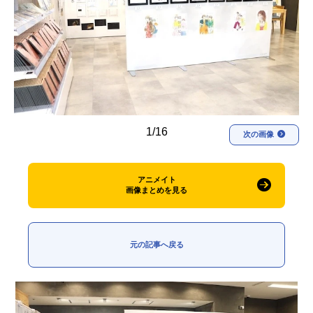
アニメ映画一覧
実写化映画一覧
今期アニメ曜日別一覧
春アニメ
夏アニメ
秋アニメ
冬アニメ
1/16
次の画像
男性声優/女性声優一覧
FOLLOW US
アニメイト
画像まとめを見る
元の記事へ戻る