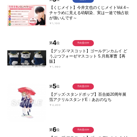
【くじメイト】今井文也のくじメイトVol.4～
チャラめに見える幼馴染、実は一途で独占欲
が強いんです～
￥1,100
4
第
位
予約受付中
【グッズ-マスコット】ゴールデンカムイ ど
うぶつフォーゼマスコット 5.月島軍曹【再
販】
￥1,980
5
第
位
予約受付中
【グッズ-スタンドポップ】百合姫20周年展
箔アクリルスタンドE：あおのなち
￥2,200
6
第
位
予約受付中