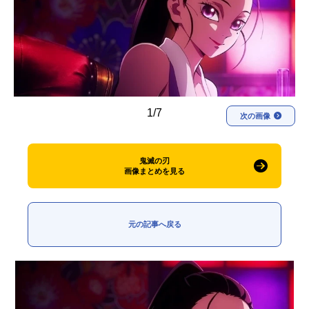
アニメ映画一覧
実写化映画一覧
今期アニメ曜日別一覧
春アニメ
夏アニメ
1/7
秋アニメ
冬アニメ
次の画像
男性声優/女性声優一覧
鬼滅の刃
画像まとめを見る
FOLLOW US
元の記事へ戻る