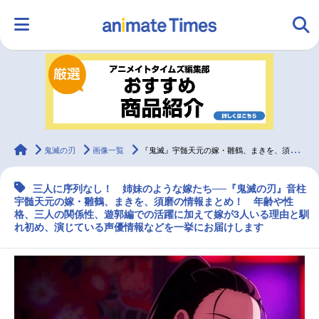
HOME
ランキング
アニメ
声優
ラジオ
みんなの声
グッズ
映画
animateTimes
鬼滅の刃
画像一覧
『鬼滅』宇髄天元の嫁・雛鶴、まきを、須磨の情報まとめ
三人に序列なし！ 姉妹のような嫁たち──『鬼滅の刃』音柱
マンガ・ラノベ
ゲーム・アプリ
音楽
コスプレ
宇髄天元の嫁・雛鶴、まきを、須磨の情報まとめ！ 年齢や性
格、三人の関係性、遊郭編での活躍に加えて嫁が3人いる理由と馴
れ初め、演じている声優情報などを一挙にお届けします
2.5次元
配信・Vtuber
トレンド
無料マンガ
最新記事一覧
アニメ記事一覧
声優記事一覧