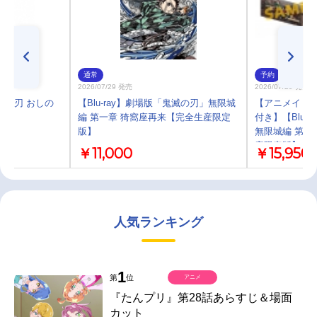
通常
予約
2026/07/29 発売
2026/07/29 発売
滅の刃 おしの
【Blu-ray】劇場版「鬼滅の刃」無限城
【アニメイト限
勇
編 第一章 猗窩座再来【完全生産限定
付き】【Blu-
版】
無限城編 第一
産限定版】ア
￥11,000
￥15,950
人気ランキング
1
第
位
アニメ
『たんプリ』第28話あらすじ＆場面
カット