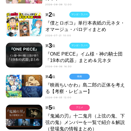
2026-08-08 12:00
2
第
位
マンガ・ラノベ
『僕とロボコ』単行本表紙の元ネタ・
オマージュ・パロディまとめ
2026-07-21 10:00
3
第
位
マンガ・ラノベ
『ONE PIECE』イム様・神の騎士団
「19本の武器」まとめ＆元ネタ
2026-08-06 16:30
4
第
位
映画
『映画ちいかわ』島二郎の正体を考え
る【考察・レビュー】
2026-08-03 12:00
5
第
位
アニメ
『鬼滅の刃』十二鬼月（上弦の鬼、下
弦の鬼）メンバーを一覧で紹介＆解説
（登場鬼の情報まとめ）