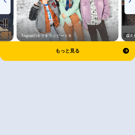
Trignalのキラキラ☆ビートＲ
森久
もっと見る