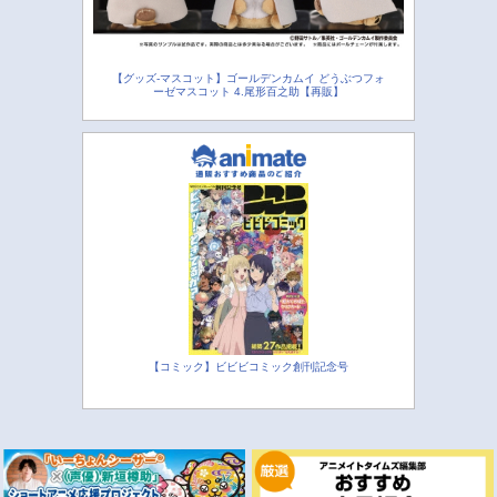
【グッズ-マスコット】ゴールデンカムイ どうぶつフォ
ーゼマスコット 4.尾形百之助【再販】
【コミック】ビビビコミック創刊記念号