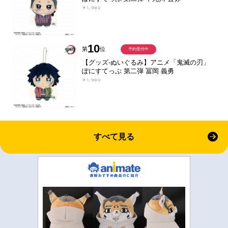
￥1,980
10
第
位
予約受付中
【グッズ-ぬいぐるみ】アニメ「鬼滅の刃」
ぽにすてっぷ 第二弾 冨岡 義勇
￥1,980
すべて見る