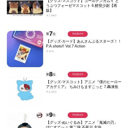
【グッズ-マスコット】ゴールデンカムイ ど
うぶつフォーゼマスコット 6.鯉登少尉【再
販】
￥1,980
7
第
位
予約受付中
【グッズ-カード】あんさんぶるスターズ！！
P.A.shots!! Vol.7 Action
￥275
8
第
位
予約受付中
【グッズ-マスコット】アニメ『僕のヒーロー
アカデミア』 ちみけもますこっと 7.轟凍焦
￥2,200
9
第
位
予約受付中
【グッズ-ぬいぐるみ】アニメ「鬼滅の刃」
ぽにすてっぷ 第二弾 不死川 玄弥