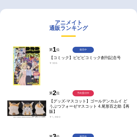
アニメイト
通販ランキング
1
第
位
発売中
【コミック】ビビビコミック創刊記念号
￥935
2
第
位
予約受付中
【グッズ-マスコット】ゴールデンカムイ ど
うぶつフォーゼマスコット 4.尾形百之助【再
販】
￥1,980
3
第
位
発売中