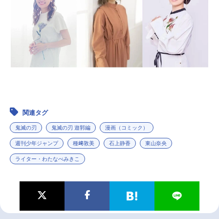
関連タグ
鬼滅の刃
鬼滅の刃 遊郭編
漫画（コミック）
週刊少年ジャンプ
種﨑敦美
石上静香
東山奈央
ライター・わたなべみきこ