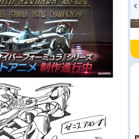
TVアニメ『戦隊大失格』
ハイキュー!! 烏野高校放送部!
radio 大直会 2nd season