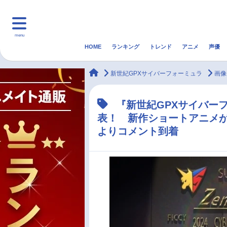
menu
HOME
ランキング
トレンド
アニメ
声優
HOME
ランキング
アニ
animateTimes
新世紀GPXサイバーフォーミュラ
画像
マンガ・ラノベ
ゲーム・アプリ
音楽
『新世紀GPXサイバー
表！ 新作ショートアニメ
最新記事一覧
よりコメント到着
アニメ記事一覧
声優記事一覧