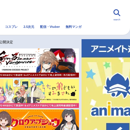
search
コスプレ
2.5次元
配信・Vtuber
無料マンガ
んなの声
グッズ
映画
公開決定
・Vtuber
トレンド
無料マンガ
秋アニメ
冬アニメ