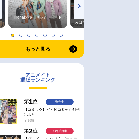
Trignalのキラキラ☆ビートＲ
森久保祥太郎×浪川大輔 つま
みは塩だけ
もっと見る
アニメイト
通販ランキング
1
第
位
発売中
【コミック】ビビビコミック創刊
記念号
￥935
2
第
位
予約受付中
【グッズ-マスコット】ゴールデ