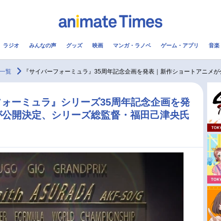
ラジオ
みんなの声
グッズ
映画
マンガ・ラノベ
ゲーム・アプリ
音楽
メ
声優
ラジオ
み
一覧
『サイバーフォーミュラ』35周年記念企画を発表｜新作ショートアニメが
コスプレ
2.5次元
配信
フォーミュラ』シリーズ35周年記念企画を発
が公開決定、シリーズ総監督・福田己津央氏
アニメ映画一覧
今期アニメ曜日別一覧
実写化映画一覧
春アニメ
男性声優/女性声優一覧
夏アニメ
FOLLOW US