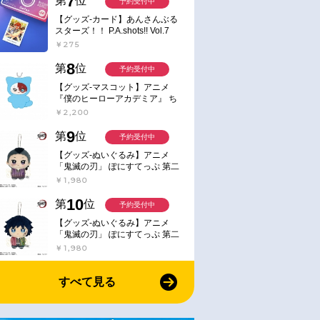
7
第
位
予約受付中
【グッズ-カード】あんさんぶる
スターズ！！ P.A.shots!! Vol.7
Action
￥275
8
第
位
予約受付中
【グッズ-マスコット】アニメ
『僕のヒーローアカデミア』 ち
みけもますこっと 7.轟凍焦
￥2,200
9
第
位
予約受付中
【グッズ-ぬいぐるみ】アニメ
「鬼滅の刃」 ぽにすてっぷ 第二
弾 不死川 玄弥
￥1,980
10
第
位
予約受付中
【グッズ-ぬいぐるみ】アニメ
「鬼滅の刃」 ぽにすてっぷ 第二
弾 冨岡 義勇
￥1,980
すべて見る