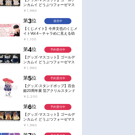
ンカムイ どうぶつフォーゼマス
コット 4.尾形百之助【再販】
￥1,980
3
第
位
発売中
【くじメイト】今井文也のくじメ
イトVol.4～チャラめに見える幼
馴染、実は一途で独占欲が強いん
￥1,100
です～
4
第
位
予約受付中
【グッズ-マスコット】ゴールデ
ンカムイ どうぶつフォーゼマス
コット 5.月島軍曹【再販】
￥1,980
5
第
位
予約受付中
【グッズ-スタンドポップ】百合
姫20周年展 箔アクリルスタンド
E：あおのなち
￥2,200
6
第
位
予約受付中
【グッズ-マスコット】ゴールデ
ンカムイ どうぶつフォーゼマス
コット 6.鯉登少尉【再販】
￥1,980