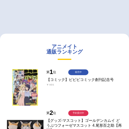
アニメイト
通販ランキング
1
第
位
発売中
【コミック】ビビビコミック創刊記念号
￥935
2
第
位
予約受付中
【グッズ-マスコット】ゴールデンカムイ ど
うぶつフォーゼマスコット 4.尾形百之助【再