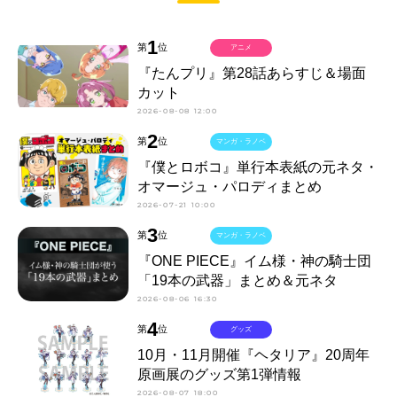
1
第
位
アニメ
『たんプリ』第28話あらすじ＆場面
カット
2026-08-08 12:00
2
第
位
マンガ・ラノベ
『僕とロボコ』単行本表紙の元ネタ・
オマージュ・パロディまとめ
2026-07-21 10:00
3
第
位
マンガ・ラノベ
『ONE PIECE』イム様・神の騎士団
「19本の武器」まとめ＆元ネタ
2026-08-06 16:30
4
第
位
グッズ
10月・11月開催『ヘタリア』20周年
原画展のグッズ第1弾情報
2026-08-07 18:00