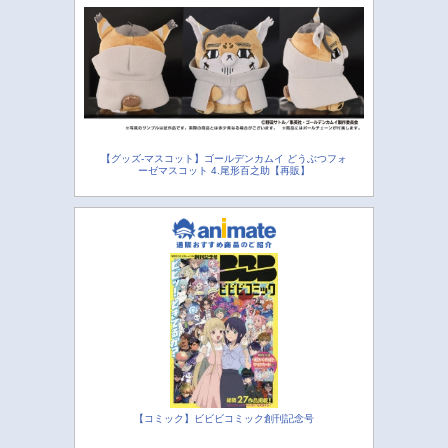
【グッズ-マスコット】ゴールデンカムイ どうぶつフォ
ーゼマスコット 4.尾形百之助【再販】
【コミック】ビビビコミック創刊記念号