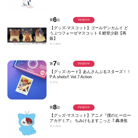
6
第
位
予約受付中
【グッズ-マスコット】ゴールデンカムイ ど
うぶつフォーゼマスコット 6.鯉登少尉【再
販】
￥1,980
7
第
位
予約受付中
【グッズ-カード】あんさんぶるスターズ！！
P.A.shots!! Vol.7 Action
￥275
8
第
位
予約受付中
【グッズ-マスコット】アニメ『僕のヒーロー
アカデミア』 ちみけもますこっと 7.轟凍焦
￥2,200