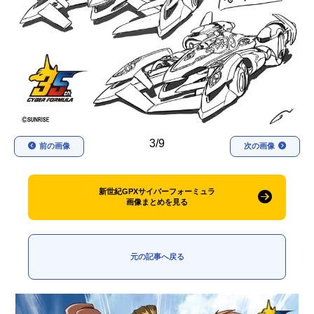
アニメ映画一覧
実写化映画一覧
今期アニメ曜日別一覧
春アニメ
夏アニメ
秋アニメ
冬アニメ
3/9
男性声優/女性声優一覧
前の画像
次の画像
FOLLOW US
新世紀GPXサイバーフォーミュラ
画像まとめを見る
元の記事へ戻る