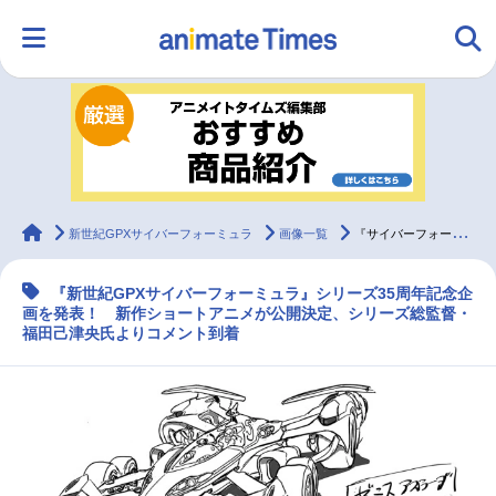
HOME
ランキング
アニメ
声優
ラジオ
みんなの声
グッズ
映画
animateTimes
新世紀GPXサイバーフォーミュラ
画像一覧
『サイバーフォーミュラ』35周年記念企画を発表｜新作ショートアニメが公開決定
『新世紀GPXサイバーフォーミュラ』シリーズ35周年記念企
マンガ・ラノベ
ゲーム・アプリ
音楽
コスプレ
画を発表！ 新作ショートアニメが公開決定、シリーズ総監督・
福田己津央氏よりコメント到着
2.5次元
配信・Vtuber
トレンド
無料マンガ
最新記事一覧
アニメ記事一覧
声優記事一覧