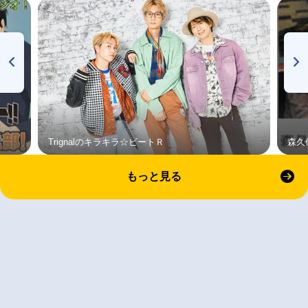
Trignalのキラキラ☆ビートＲ
森久
もっと見る