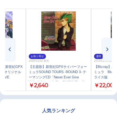
お取り寄せ
通常
2020/12/23 発売
2015/11/18 発売
A 新世紀GPX
【主題歌】新世紀GPXサイバーフォー
【Blu-ray
N オリジナル
ミュラSOUND TOURS -ROUND 3- テ
ミュラ Blu-
LOVE
ーマソングCD「Never Ever Give
ライス版
Up!」/ブリード加賀（CV.関俊彦） 初
￥2,640
￥22,000
回生産限定
人気ランキング