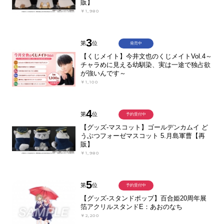
販】
￥1,980
3
第
位
発売中
【くじメイト】今井文也のくじメイトVol.4～
チャラめに見える幼馴染、実は一途で独占欲
が強いんです～
￥1,100
4
第
位
予約受付中
【グッズ-マスコット】ゴールデンカムイ ど
うぶつフォーゼマスコット 5.月島軍曹【再
販】
￥1,980
5
第
位
予約受付中
【グッズ-スタンドポップ】百合姫20周年展
箔アクリルスタンドE：あおのなち
￥2,200