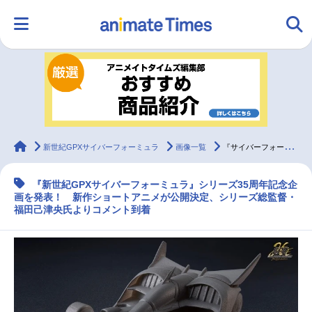
HOME
ランキング
アニメ
声優
ラジオ
みんなの声
グッズ
映画
animateTimes
新世紀GPXサイバーフォーミュラ
画像一覧
『サイバーフォーミュラ』35周年記念企画を発表｜新作ショートアニメが公開決定
『新世紀GPXサイバーフォーミュラ』シリーズ35周年記念企
マンガ・ラノベ
ゲーム・アプリ
音楽
コスプレ
画を発表！ 新作ショートアニメが公開決定、シリーズ総監督・
福田己津央氏よりコメント到着
2.5次元
配信・Vtuber
トレンド
無料マンガ
最新記事一覧
アニメ記事一覧
声優記事一覧