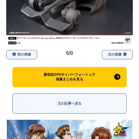
アニメ映画一覧
実写化映画一覧
今期アニメ曜日別一覧
春アニメ
夏アニメ
秋アニメ
冬アニメ
6/9
前の画像
次の画像
男性声優/女性声優一覧
新世紀GPXサイバーフォーミュラ
FOLLOW US
画像まとめを見る
元の記事へ戻る