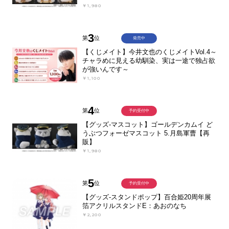
￥1,980
3
第
位
発売中
【くじメイト】今井文也のくじメイトVol.4～
チャラめに見える幼馴染、実は一途で独占欲
が強いんです～
￥1,100
4
第
位
予約受付中
【グッズ-マスコット】ゴールデンカムイ ど
うぶつフォーゼマスコット 5.月島軍曹【再
販】
￥1,980
5
第
位
予約受付中
【グッズ-スタンドポップ】百合姫20周年展
箔アクリルスタンドE：あおのなち
￥2,200