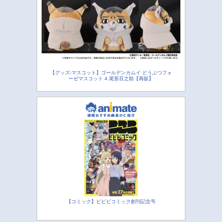
【グッズ-マスコット】ゴールデンカムイ どうぶつフォ
ーゼマスコット 4.尾形百之助【再販】
【コミック】ビビビコミック創刊記念号