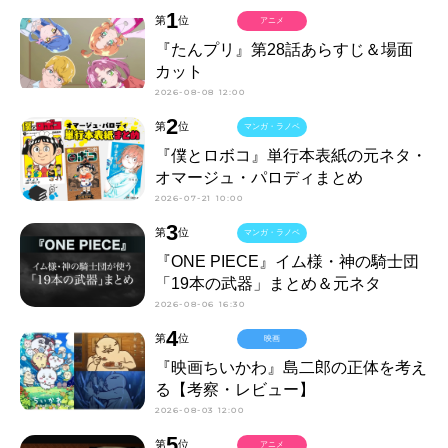
1
第
位
アニメ
『たんプリ』第28話あらすじ＆場面
カット
2026-08-08 12:00
2
第
位
マンガ・ラノベ
『僕とロボコ』単行本表紙の元ネタ・
オマージュ・パロディまとめ
2026-07-21 10:00
3
第
位
マンガ・ラノベ
『ONE PIECE』イム様・神の騎士団
「19本の武器」まとめ＆元ネタ
2026-08-06 16:30
4
第
位
映画
『映画ちいかわ』島二郎の正体を考え
る【考察・レビュー】
2026-08-03 12:00
5
第
位
アニメ