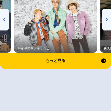
Trignalのキラキラ☆ビートＲ
森久
もっと見る