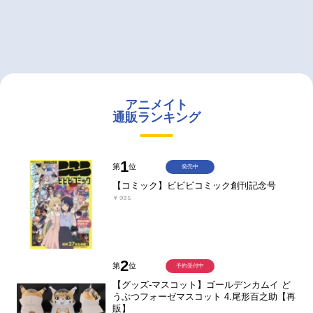
アニメイト
通販ランキング
1
第
位
発売中
【コミック】ビビビコミック創刊記念号
￥935
2
第
位
予約受付中
【グッズ-マスコット】ゴールデンカムイ ど
うぶつフォーゼマスコット 4.尾形百之助【再
販】