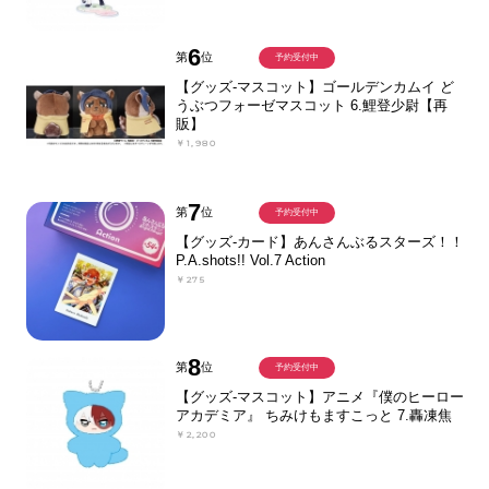
6
第
位
予約受付中
【グッズ-マスコット】ゴールデンカムイ ど
うぶつフォーゼマスコット 6.鯉登少尉【再
販】
￥1,980
7
第
位
予約受付中
【グッズ-カード】あんさんぶるスターズ！！
P.A.shots!! Vol.7 Action
￥275
8
第
位
予約受付中
【グッズ-マスコット】アニメ『僕のヒーロー
アカデミア』 ちみけもますこっと 7.轟凍焦
￥2,200