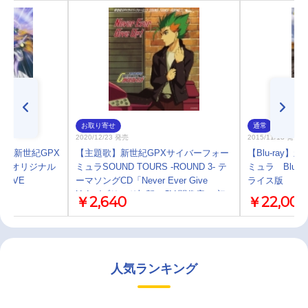
お取り寄せ
通常
2020/12/23 発売
2015/11/18 発売
A 新世紀GPX
【主題歌】新世紀GPXサイバーフォー
【Blu-ray
N オリジナル
ミュラSOUND TOURS -ROUND 3- テ
ミュラ Blu-
LOVE
ーマソングCD「Never Ever Give
ライス版
Up!」/ブリード加賀（CV.関俊彦） 初
￥2,640
￥22,000
回生産限定
人気ランキング