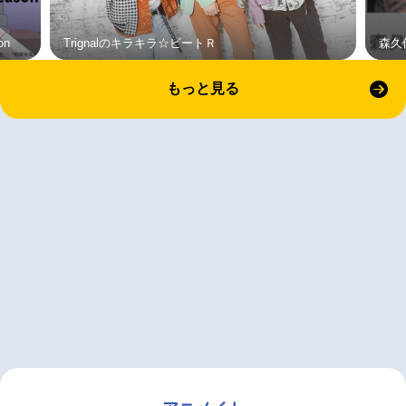
on
Trignalのキラキラ☆ビートＲ
森久
もっと見る