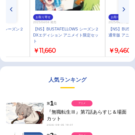
お取り寄せ
お取り寄せ
2025/04/04 発売
2025/04/04 発売
WS シーズン２
【NS】BUSTAFELLOWS シーズン２
【NS】BUST
DXエディション アニメイト限定セッ
通常版 アニメ
ト
￥11,660
￥9,460
人気ランキング
1
第
位
アニメ
『無職転生Ⅲ』第7話あらすじ＆場面
カット
2026-08-05 19:01