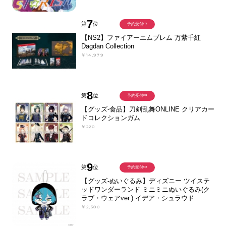
7
第
位
予約受付中
【NS2】ファイアーエムブレム 万紫千紅
Dagdan Collection
￥14,979
8
第
位
予約受付中
【グッズ-食品】刀剣乱舞ONLINE クリアカー
ドコレクションガム
￥220
9
第
位
予約受付中
【グッズ-ぬいぐるみ】ディズニー ツイステ
ッドワンダーランド ミニミニぬいぐるみ(ク
ラブ・ウェアver.) イデア・シュラウド
￥2,500