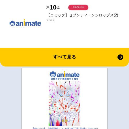
10
第
位
予約受付中
【コミック】セブンティーンシロップス(2)
￥924
すべて見る
【Blu-ray】『劇場版モノノ怪 第三章 蛇神』Blu-ray