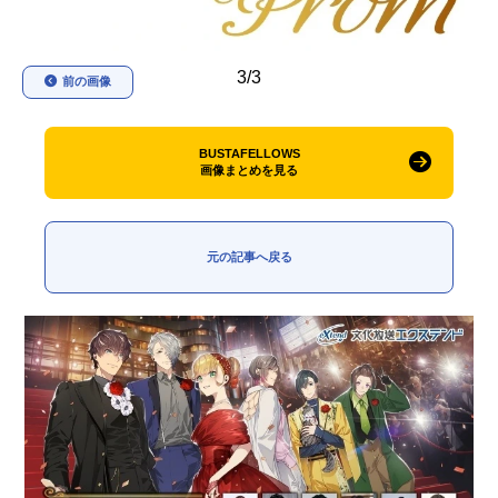
アニメ映画一覧
実写化映画一覧
3/3
前の画像
今期アニメ曜日別一覧
春アニメ
夏アニメ
BUSTAFELLOWS
画像まとめを見る
秋アニメ
冬アニメ
男性声優/女性声優一覧
元の記事へ戻る
FOLLOW US