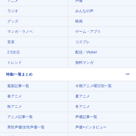
アニメ
声優
ラジオ
みんなの声
グッズ
映画
マンガ・ラノベ
ゲーム・アプリ
音楽
コスプレ
2.5次元
配信・Vtuber
トレンド
無料マンガ
特集/一覧まとめ
最新記事一覧
今期アニメ曜日別一覧
春アニメ
夏アニメ
秋アニメ
冬アニメ
アニメ記事一覧
声優記事一覧
男性声優/女性声優一覧
声優×インタビュー