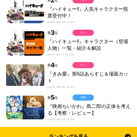
2
第
位
アニメ
『ハイキュー!!』人気キャラクター投
票受付中！
2026-08-03 17:00
3
第
位
アニメ
『ハイキュー!!』キャラクター（登場
人物）一覧・紹介＆解説
2024-03-11 16:00
4
第
位
アニメ
『きみ愛』第6話あらすじ＆場面カッ
ト
2026-08-05 18:02
5
第
位
映画
『映画ちいかわ』島二郎の正体を考え
る【考察・レビュー】
2026-08-03 12:00
ランキングを見る