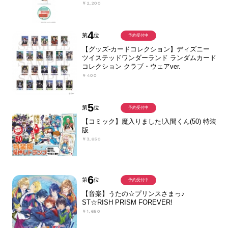
￥2,200
4
第
位
予約受付中
【グッズ-カードコレクション】ディズニー
ツイステッドワンダーランド ランダムカード
コレクション クラブ・ウェアver.
￥400
5
第
位
予約受付中
【コミック】魔入りました!入間くん(50) 特装
版
￥3,850
6
第
位
予約受付中
【音楽】うたの☆プリンスさまっ♪
ST☆RISH PRISM FOREVER!
￥1,650