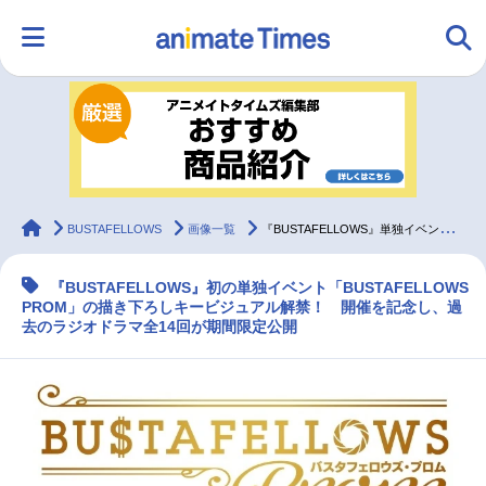
HOME
ランキング
アニメ
声優
ラジオ
みんなの声
グッズ
映画
animateTimes
BUSTAFELLOWS
画像一覧
『BUSTAFELLOWS』単独イベントの描き下ろしキービジュアル解禁
『BUSTAFELLOWS』初の単独イベント「BUSTAFELLOWS
マンガ・ラノベ
ゲーム・アプリ
音楽
コスプレ
PROM」の描き下ろしキービジュアル解禁！ 開催を記念し、過
去のラジオドラマ全14回が期間限定公開
2.5次元
配信・Vtuber
トレンド
無料マンガ
最新記事一覧
アニメ記事一覧
声優記事一覧