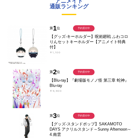
アニメイト
通販ランキング
1
第
位
予約受付中
【グッズ-キーホルダー】呪術廻戦 ふわコロ
りんセットキーホルダー【アニメイト特典
付】
￥1,100
2
第
位
予約受付中
【Blu-ray】『劇場版モノノ怪 第三章 蛇神』
Blu-ray
￥9,900
3
第
位
予約受付中
【グッズ-スタンドポップ】SAKAMOTO
DAYS アクリルスタンド～Sunny Afternoon～
4.南雲