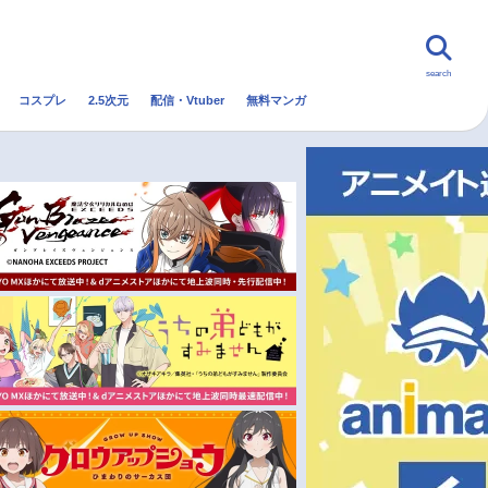
search
コスプレ
2.5次元
配信・Vtuber
無料マンガ
んなの声
グッズ
映画
・Vtuber
トレンド
無料マンガ
秋アニメ
冬アニメ