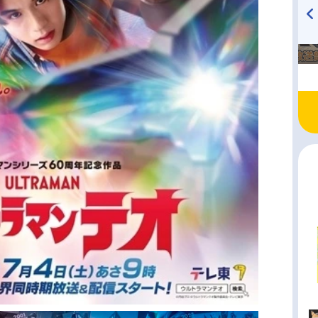
TVアニメ『戦隊大失格』
ハイキュー!! 烏野高校放送部!
radio 大直会 2nd season