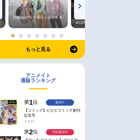
Trignalのキラキラ☆ビートＲ
森久保祥太郎×浪川大輔 つま
みは塩だけ
もっと見る
アニメイト
通販ランキング
1
第
位
発売中
【コミック】ビビビコミック創刊
記念号
￥935
2
第
位
予約受付中
【グッズ-マスコット】ゴールデ