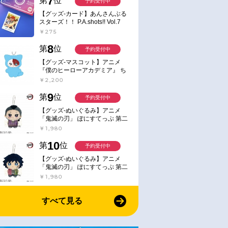
7
第
位
予約受付中
【グッズ-カード】あんさんぶる
スターズ！！ P.A.shots!! Vol.7
Action
￥275
8
第
位
予約受付中
【グッズ-マスコット】アニメ
『僕のヒーローアカデミア』 ち
みけもますこっと 7.轟凍焦
￥2,200
9
第
位
予約受付中
【グッズ-ぬいぐるみ】アニメ
「鬼滅の刃」 ぽにすてっぷ 第二
弾 不死川 玄弥
￥1,980
10
第
位
予約受付中
【グッズ-ぬいぐるみ】アニメ
「鬼滅の刃」 ぽにすてっぷ 第二
弾 冨岡 義勇
￥1,980
すべて見る