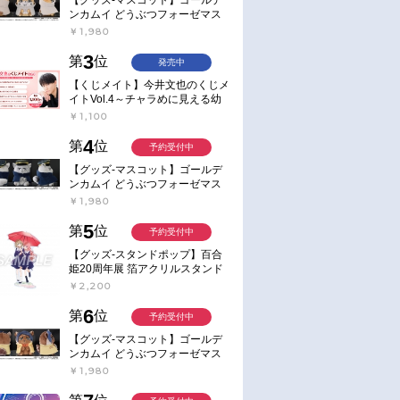
ンカムイ どうぶつフォーゼマス
コット 4.尾形百之助【再販】
￥1,980
3
第
位
発売中
【くじメイト】今井文也のくじメ
イトVol.4～チャラめに見える幼
馴染、実は一途で独占欲が強いん
￥1,100
です～
4
第
位
予約受付中
【グッズ-マスコット】ゴールデ
ンカムイ どうぶつフォーゼマス
コット 5.月島軍曹【再販】
￥1,980
5
第
位
予約受付中
【グッズ-スタンドポップ】百合
姫20周年展 箔アクリルスタンド
E：あおのなち
￥2,200
6
第
位
予約受付中
【グッズ-マスコット】ゴールデ
ンカムイ どうぶつフォーゼマス
コット 6.鯉登少尉【再販】
￥1,980