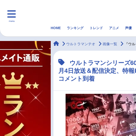
menu
HOME
ランキング
トレンド
アニメ
声優
HOME
ランキング
アニ
animateTimes
ウルトラマンテオ
画像一覧
『ウル
マンガ・ラノベ
ゲーム・アプリ
音楽
ウルトラマンシリーズ60
月4日放送＆配信決定、特報
最新記事一覧
コメント到着
アニメ記事一覧
声優記事一覧