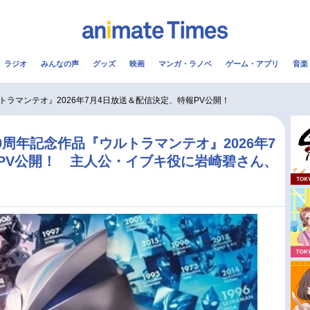
ラジオ
みんなの声
グッズ
映画
マンガ・ラノベ
ゲーム・アプリ
音楽
メ
声優
ラジオ
み
トラマンテオ』2026年7月4日放送＆配信決定、特報PV公開！
コスプレ
2.5次元
配信
周年記念作品『ウルトラマンテオ』2026年7
PV公開！ 主人公・イブキ役に岩崎碧さん、
アニメ映画一覧
今期アニメ曜日別一覧
実写化映画一覧
春アニメ
男性声優/女性声優一覧
夏アニメ
FOLLOW US