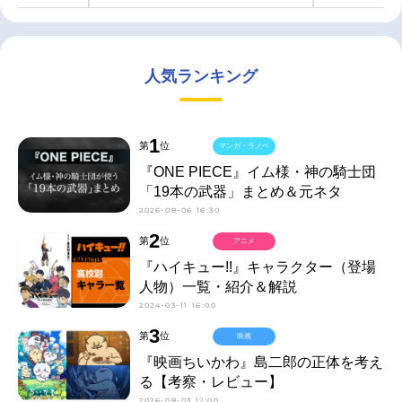
人気ランキング
1
第
位
マンガ・ラノベ
『ONE PIECE』イム様・神の騎士団
「19本の武器」まとめ＆元ネタ
2026-08-06 16:30
2
第
位
アニメ
『ハイキュー!!』キャラクター（登場
人物）一覧・紹介＆解説
2024-03-11 16:00
3
第
位
映画
『映画ちいかわ』島二郎の正体を考え
る【考察・レビュー】
2026-08-03 12:00