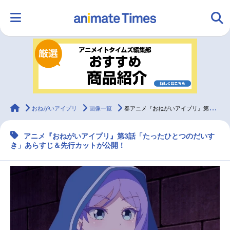
HOME
ランキング
アニメ
声優
ラジオ
みんなの声
グッズ
映画
animateTimes
おねがいアイプリ
画像一覧
春アニメ『おねがいアイプリ』第3話あらすじ＆先行カット
アニメ『おねがいアイプリ』第3話「たったひとつのだいす
マンガ・ラノベ
ゲーム・アプリ
音楽
コスプレ
き」あらすじ＆先行カットが公開！
2.5次元
配信・Vtuber
トレンド
無料マンガ
最新記事一覧
アニメ記事一覧
声優記事一覧