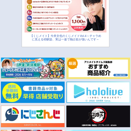
【くじメイト】今井文也のくじメイトVol.4～チャラめ
に見える幼馴染、実は一途で独占欲が強いんです～