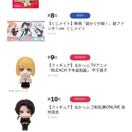
8
第
位
発売中
【くじメイト】映画『超かぐや姫！』超ファ
ンサ！ver. くじメイト
￥770
9
第
位
予約受付中
【フィギュア】るかっぷ TVアニメ
『BLEACH 千年血戦篇』 平子真子
￥4,020
10
第
位
予約受付中
【フィギュア】るかっぷ 刀剣乱舞ONLINE 加
州清光
￥4,301