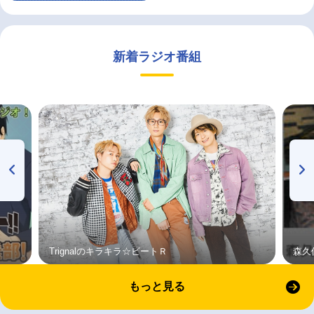
新着ラジオ番組
Trignalのキラキラ☆ビートＲ
森久
もっと見る