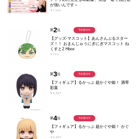
が強いんです～
￥1,100
2
第
位
予約受付中
【グッズ-マスコット】あんさんぶるスター
ズ！！ おまんじゅうにぎにぎマスコット ね
くすと2 Hbox
￥770
3
第
位
予約受付中
【フィギュア】るかっぷ 超かぐや姫！ 酒寄
彩葉
￥3,927
4
第
位
予約受付中
【フィギュア】るかっぷ 超かぐや姫！ かぐ
や
￥3,927