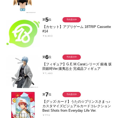
5
第
位
予約受付中
【カセット】アプリゲーム 18TRIP Cassette
#14
￥8,800
6
第
位
予約受付中
【フィギュア】G.E.M.Caratシリーズ 銀魂 坂
田銀時Ver.攘夷志士 完成品フィギュア
￥7,480
7
第
位
予約受付中
【グッズ-カード】うたの☆プリンスさまっ♪
カスタマイズビジュアルカードコレクション
Best Shots from Everyday Life Ver.
￥770