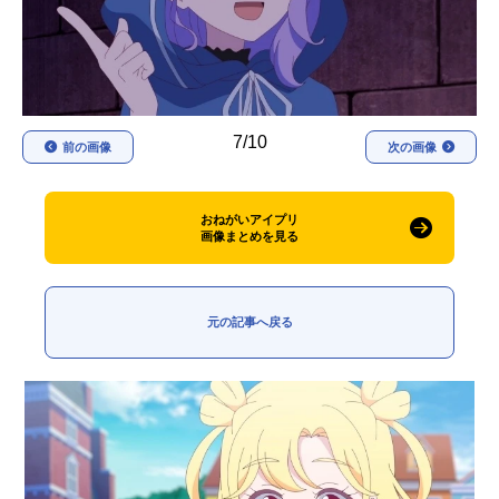
アニメ映画一覧
実写化映画一覧
今期アニメ曜日別一覧
春アニメ
夏アニメ
7/10
前の画像
次の画像
秋アニメ
冬アニメ
おねがいアイプリ
男性声優/女性声優一覧
画像まとめを見る
FOLLOW US
元の記事へ戻る