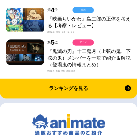
4
第
位
映画
『映画ちいかわ』島二郎の正体を考え
る【考察・レビュー】
2026-08-03 12:00
5
第
位
アニメ
『鬼滅の刃』十二鬼月（上弦の鬼、下
弦の鬼）メンバーを一覧で紹介＆解説
（登場鬼の情報まとめ）
2023-06-20 00:00
ランキングを見る