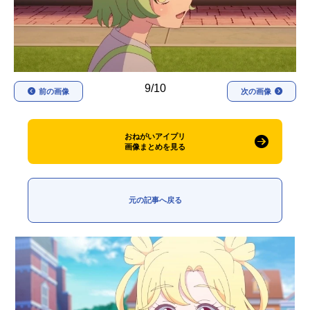
アニメ映画一覧
実写化映画一覧
今期アニメ曜日別一覧
春アニメ
夏アニメ
9/10
前の画像
次の画像
秋アニメ
冬アニメ
おねがいアイプリ
男性声優/女性声優一覧
画像まとめを見る
FOLLOW US
元の記事へ戻る