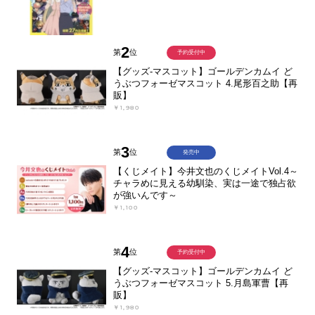
2
第
位
予約受付中
【グッズ-マスコット】ゴールデンカムイ ど
うぶつフォーゼマスコット 4.尾形百之助【再
販】
￥1,980
3
第
位
発売中
【くじメイト】今井文也のくじメイトVol.4～
チャラめに見える幼馴染、実は一途で独占欲
が強いんです～
￥1,100
4
第
位
予約受付中
【グッズ-マスコット】ゴールデンカムイ ど
うぶつフォーゼマスコット 5.月島軍曹【再
販】
￥1,980