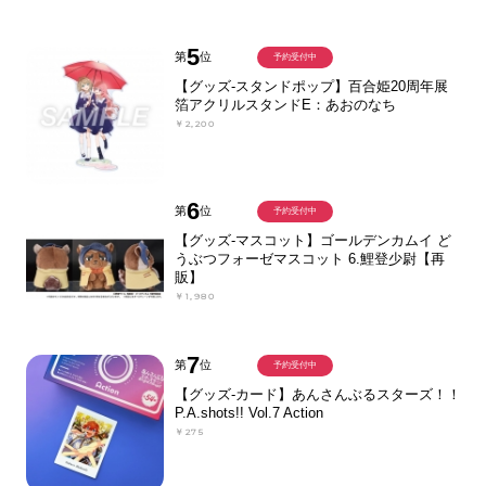
5
第
位
予約受付中
【グッズ-スタンドポップ】百合姫20周年展
箔アクリルスタンドE：あおのなち
￥2,200
6
第
位
予約受付中
【グッズ-マスコット】ゴールデンカムイ ど
うぶつフォーゼマスコット 6.鯉登少尉【再
販】
￥1,980
7
第
位
予約受付中
【グッズ-カード】あんさんぶるスターズ！！
P.A.shots!! Vol.7 Action
￥275