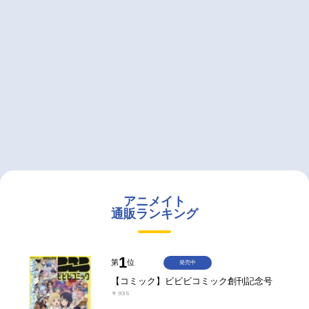
アニメイト
通販ランキング
1
第
位
発売中
【コミック】ビビビコミック創刊記念号
￥935