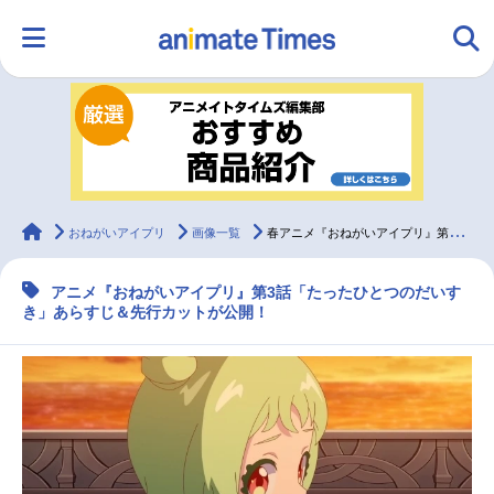
HOME
ランキング
アニメ
声優
ラジオ
みんなの声
グッズ
映画
animateTimes
おねがいアイプリ
画像一覧
春アニメ『おねがいアイプリ』第3話あらすじ＆先行カット
アニメ『おねがいアイプリ』第3話「たったひとつのだいす
マンガ・ラノベ
ゲーム・アプリ
音楽
コスプレ
き」あらすじ＆先行カットが公開！
2.5次元
配信・Vtuber
トレンド
無料マンガ
最新記事一覧
アニメ記事一覧
声優記事一覧