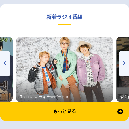
新着ラジオ番組
Trignalのキラキラ☆ビートＲ
森久
もっと見る