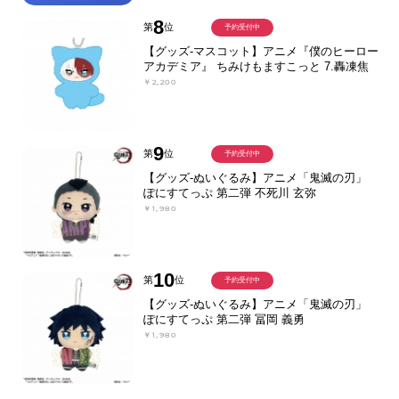
8
第
位
予約受付中
【グッズ-マスコット】アニメ『僕のヒーロー
アカデミア』 ちみけもますこっと 7.轟凍焦
￥2,200
9
第
位
予約受付中
【グッズ-ぬいぐるみ】アニメ「鬼滅の刃」
ぽにすてっぷ 第二弾 不死川 玄弥
￥1,980
10
第
位
予約受付中
【グッズ-ぬいぐるみ】アニメ「鬼滅の刃」
ぽにすてっぷ 第二弾 冨岡 義勇
￥1,980