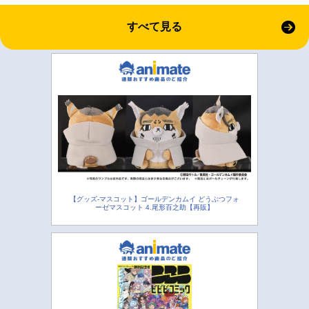
すべて見る
【グッズ-マスコット】ゴールデンカムイ どうぶつフォ
ーゼマスコット 4.尾形百之助【再販】