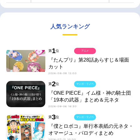
人気ランキング
1
第
位
アニメ
『たんプリ』第28話あらすじ＆場面
カット
2026-08-08 12:00
2
第
位
マンガ・ラノベ
『ONE PIECE』イム様・神の騎士団
「19本の武器」まとめ＆元ネタ
2026-08-06 16:30
3
第
位
マンガ・ラノベ
『僕とロボコ』単行本表紙の元ネタ・
オマージュ・パロディまとめ
2026-07-21 10:00