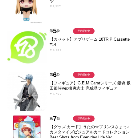
や
￥3,927
5
第
位
予約受付中
【カセット】アプリゲーム 18TRIP Cassette
#14
￥8,800
6
第
位
予約受付中
【フィギュア】G.E.M.Caratシリーズ 銀魂 坂
田銀時Ver.攘夷志士 完成品フィギュア
￥7,480
7
第
位
予約受付中
【グッズ-カード】うたの☆プリンスさまっ♪
カスタマイズビジュアルカードコレクション
Best Shots from Everyday Life Ver.