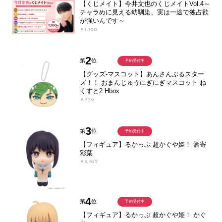
【くじメイト】今井文也のくじメイトVol.4～
チャラめに見える幼馴染、実は一途で独占欲
が強いんです～
￥1,100
2
第
位
予約受付中
【グッズ-マスコット】あんさんぶるスター
ズ！！ おまんじゅうにぎにぎマスコット ね
くすと2 Hbox
￥770
3
第
位
予約受付中
【フィギュア】るかっぷ 超かぐや姫！ 酒寄
彩葉
￥3,927
4
第
位
予約受付中
【フィギュア】るかっぷ 超かぐや姫！ かぐ