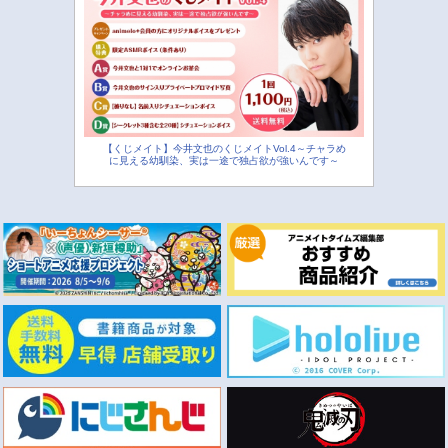
【くじメイト】今井文也のくじメイトVol.4～チャラめ
に見える幼馴染、実は一途で独占欲が強いんです～