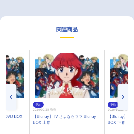
関連商品
予約
予約
2026/09/25 発売
2026/10/28 発売
 DVD BOX
【Blu-ray】TV さよならララ Blu-ray
【Blu-ray】T
BOX 上巻
BOX 下巻