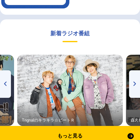
新着ラジオ番組
Trignalのキラキラ☆ビートＲ
森久
もっと見る