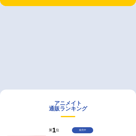
アニメイト
通販ランキング
1
第
位
発売中