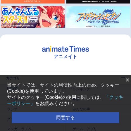
アニメイト
×
カテゴリ
当サイトでは、サイトの利便性向上のため、クッキー
HOME
ランキング
(Cookie)を使用しています。
サイトのクッキー(Cookie)の使用に関しては、
「クッキ
アニメ
声優
ーポリシー」
をお読みください。
ラジオ
みんなの声
同意する
グッズ
映画
マンガ・ラノベ
ゲーム・アプリ