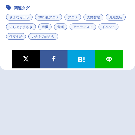
関連タグ
さよならララ
2026夏アニメ
アニメ
大野智敬
真殿光昭
てらそままさき
声優
音楽
アーティスト
イベント
住友七絵
いきものがかり