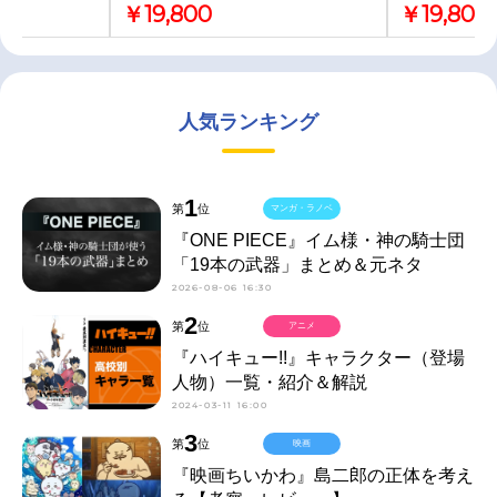
￥19,800
￥19,800
人気ランキング
1
第
位
マンガ・ラノベ
『ONE PIECE』イム様・神の騎士団
「19本の武器」まとめ＆元ネタ
2026-08-06 16:30
2
第
位
アニメ
『ハイキュー!!』キャラクター（登場
人物）一覧・紹介＆解説
2024-03-11 16:00
3
第
位
映画
『映画ちいかわ』島二郎の正体を考え