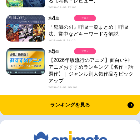
る【考察・レビュー】
2026-08-03 12:00
4
第
位
アニメ
『鬼滅の刃』呼吸一覧まとめ｜呼吸
法、常中などキーワードを解説
2023-06-15 19:00
5
第
位
アニメ
【2026年版流行のアニメ】面白い神
アニメおすすめランキング【名作・話
題作】｜ジャンル別人気作品をピック
アップ
2026-08-02 00:00
ランキングを見る