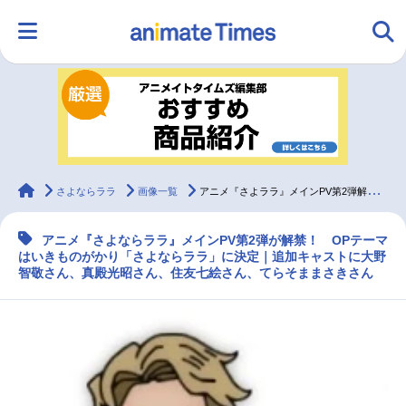
HOME
ランキング
アニメ
声優
ラジオ
みんなの声
グッズ
映画
animateTimes
さよならララ
画像一覧
アニメ『さよララ』メインPV第2弾解禁｜OPはいきものがかりが担当
アニメ『さよならララ』メインPV第2弾が解禁！ OPテーマ
マンガ・ラノベ
ゲーム・アプリ
音楽
コスプレ
はいきものがかり「さよならララ」に決定｜追加キャストに大野
智敬さん、真殿光昭さん、住友七絵さん、てらそままさきさん
2.5次元
配信・Vtuber
トレンド
無料マンガ
最新記事一覧
アニメ記事一覧
声優記事一覧