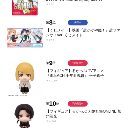
￥770
8
第
位
発売中
【くじメイト】映画『超かぐや姫！』超ファ
ンサ！ver. くじメイト
￥770
9
第
位
予約受付中
【フィギュア】るかっぷ TVアニメ
『BLEACH 千年血戦篇』 平子真子
￥4,020
10
第
位
予約受付中
【フィギュア】るかっぷ 刀剣乱舞ONLINE 加
州清光
￥4,301