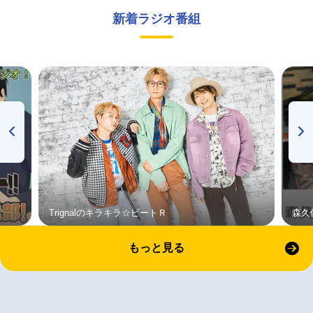
新着ラジオ番組
Trignalのキラキラ☆ビートＲ
森久
もっと見る