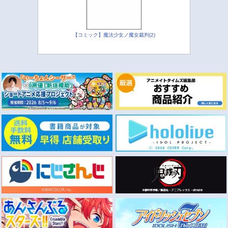
【コミック】魔法少女ノ魔女裁判(2)