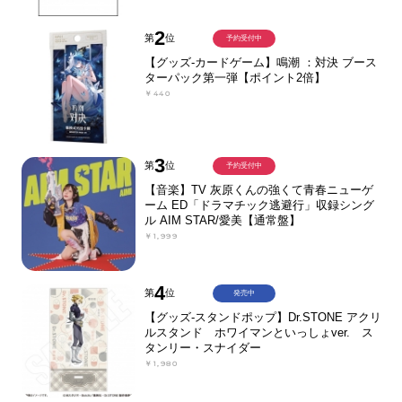
2
第
位
予約受付中
【グッズ-カードゲーム】鳴潮 ：対決 ブース
ターパック第一弾【ポイント2倍】
￥440
3
第
位
予約受付中
【音楽】TV 灰原くんの強くて青春ニューゲ
ーム ED「ドラマチック逃避行」収録シング
ル AIM STAR/愛美【通常盤】
￥1,999
4
第
位
発売中
【グッズ-スタンドポップ】Dr.STONE アクリ
ルスタンド ホワイマンといっしょver. ス
タンリー・スナイダー
￥1,980