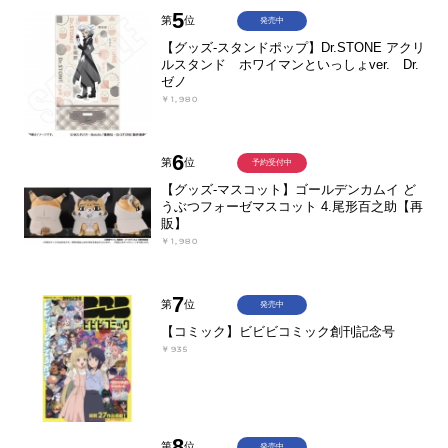
5
第
位
発売中
【グッズ-スタンドポップ】Dr.STONE アクリ
ルスタンド ホワイマンといっしょver. Dr.
ゼノ
￥1,980
6
第
位
予約受付中
【グッズ-マスコット】ゴールデンカムイ ど
うぶつフォーゼマスコット 4.尾形百之助【再
販】
￥1,980
7
第
位
発売中
【コミック】ビビビコミック創刊記念号
￥935
8
第
位
発売中