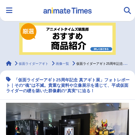
HOME
ランキング
アニメ
声優
ラジオ
みんなの声
グッズ
映画
animateTimes
仮面ライダーアギト
画像一覧
仮面ライダーアギト25周年記念「真アギト展」フォトレポート
「仮面ライダーアギト25周年記念 真アギト展」フォトレポー
マンガ・ラノベ
ゲーム・アプリ
音楽
コスプレ
ト｜その“魂”は不滅。貴重な資料や立像展示を通じて、平成仮面
ライダーの礎を築いた群像劇の“真実”に迫る！
2.5次元
配信・Vtuber
トレンド
無料マンガ
最新記事一覧
アニメ記事一覧
声優記事一覧