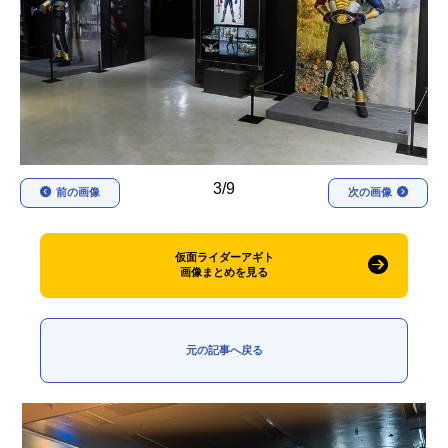
アニメ映画一覧
実写化映画一覧
今期アニメ曜日別一覧
春アニメ
夏アニメ
秋アニメ
冬アニメ
3/9
前の画像
次の画像
男性声優/女性声優一覧
FOLLOW US
仮面ライダーアギト
画像まとめを見る
元の記事へ戻る