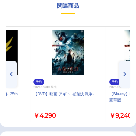
関連商品
予約
予約
2026/09/09 発売
2026/09/09 発売
ト 25th
【DVD】映画 アギト -超能力戦争-
【Blu-ray】
豪華版
￥4,290
￥9,240