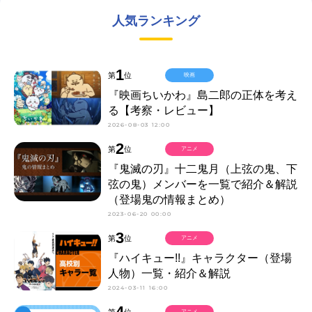
人気ランキング
1
第
位
映画
『映画ちいかわ』島二郎の正体を考え
る【考察・レビュー】
2026-08-03 12:00
2
第
位
アニメ
『鬼滅の刃』十二鬼月（上弦の鬼、下
弦の鬼）メンバーを一覧で紹介＆解説
（登場鬼の情報まとめ）
2023-06-20 00:00
3
第
位
アニメ
『ハイキュー!!』キャラクター（登場
人物）一覧・紹介＆解説
2024-03-11 16:00
4
第
位
アニメ