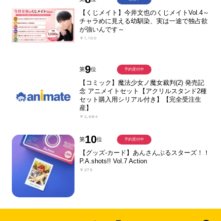
【くじメイト】今井文也のくじメイトVol.4～
チャラめに見える幼馴染、実は一途で独占欲
が強いんです～
￥1,100
9
第
位
予約受付中
【コミック】魔法少女ノ魔女裁判(2) 発売記
念 アニメイトセット【アクリルスタンド2種
セット購入用シリアル付き】【完全受注生
産】
￥2,684
10
第
位
予約受付中
【グッズ-カード】あんさんぶるスターズ！！
P.A.shots!! Vol.7 Action
￥275