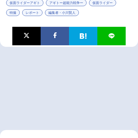
仮面ライダーアギト
アギトー超能力戦争ー
仮面ライダー
特撮
レポート
編集者・小川賢人