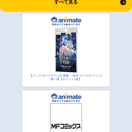
すべて見る
【グッズ-カードゲーム】鳴潮 ：対決 ブースターパック
第一弾【ポイント2倍】