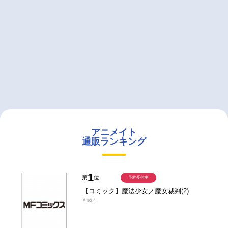
アニメイト
通販ランキング
1
第
位
予約受付中
【コミック】魔法少女ノ魔女裁判(2)
￥924