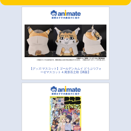
【グッズ-マスコット】ゴールデンカムイ どうぶつフォ
ーゼマスコット 4.尾形百之助【再販】