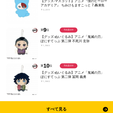
【グッズ-マスコット】アニメ『僕のヒーロー
アカデミア』 ちみけもますこっと 7.轟凍焦
￥2,200
9
第
位
予約受付中
【グッズ-ぬいぐるみ】アニメ「鬼滅の刃」
ぽにすてっぷ 第二弾 不死川 玄弥
￥1,980
10
第
位
予約受付中
【グッズ-ぬいぐるみ】アニメ「鬼滅の刃」
ぽにすてっぷ 第二弾 冨岡 義勇
￥1,980
すべて見る