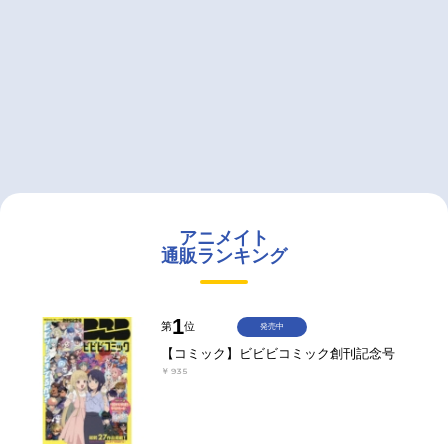
アニメイト
通販ランキング
1
第
位
発売中
【コミック】ビビビコミック創刊記念号
￥935