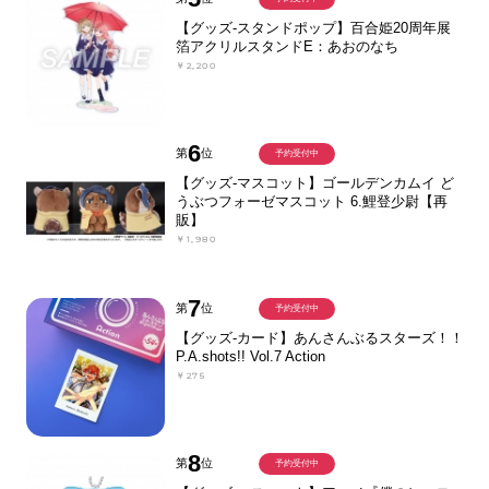
【グッズ-スタンドポップ】百合姫20周年展
箔アクリルスタンドE：あおのなち
￥2,200
6
第
位
予約受付中
【グッズ-マスコット】ゴールデンカムイ ど
うぶつフォーゼマスコット 6.鯉登少尉【再
販】
￥1,980
7
第
位
予約受付中
【グッズ-カード】あんさんぶるスターズ！！
P.A.shots!! Vol.7 Action
￥275
8
第
位
予約受付中