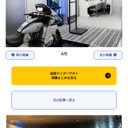
アニメ映画一覧
実写化映画一覧
今期アニメ曜日別一覧
春アニメ
夏アニメ
秋アニメ
冬アニメ
4/9
前の画像
次の画像
男性声優/女性声優一覧
FOLLOW US
仮面ライダーアギト
画像まとめを見る
元の記事へ戻る