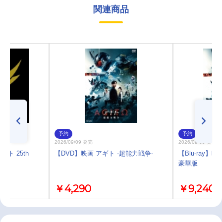
関連商品
予約
予約
2026/09/09 発売
2026/09/09 発売
ト 25th
【DVD】映画 アギト -超能力戦争-
【Blu-ray】
豪華版
￥4,290
￥9,240