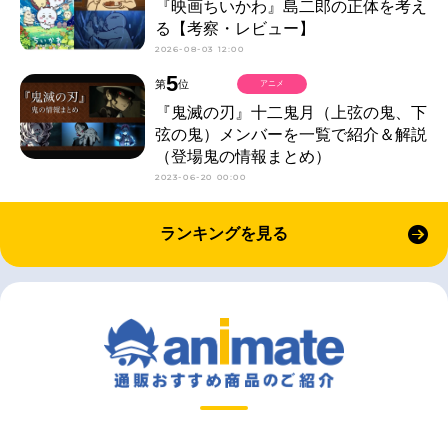
『映画ちいかわ』島二郎の正体を考え
る【考察・レビュー】
2026-08-03 12:00
5
第
位
アニメ
『鬼滅の刃』十二鬼月（上弦の鬼、下
弦の鬼）メンバーを一覧で紹介＆解説
（登場鬼の情報まとめ）
2023-06-20 00:00
ランキングを見る