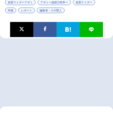
仮面ライダーアギト
アギトー超能力戦争ー
仮面ライダー
特撮
レポート
編集者・小川賢人