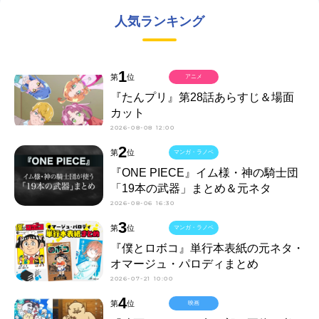
人気ランキング
1
第
位
アニメ
『たんプリ』第28話あらすじ＆場面
カット
2026-08-08 12:00
2
第
位
マンガ・ラノベ
『ONE PIECE』イム様・神の騎士団
「19本の武器」まとめ＆元ネタ
2026-08-06 16:30
3
第
位
マンガ・ラノベ
『僕とロボコ』単行本表紙の元ネタ・
オマージュ・パロディまとめ
2026-07-21 10:00
4
第
位
映画