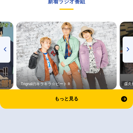
新着ラジオ番組
Trignalのキラキラ☆ビートＲ
森久
もっと見る