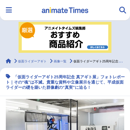
HOME
ランキング
アニメ
声優
ラジオ
みんなの声
グッズ
映画
animateTimes
仮面ライダーアギト
画像一覧
仮面ライダーアギト25周年記念「真アギト展」フォトレポート
「仮面ライダーアギト25周年記念 真アギト展」フォトレポー
マンガ・ラノベ
ゲーム・アプリ
音楽
コスプレ
ト｜その“魂”は不滅。貴重な資料や立像展示を通じて、平成仮面
ライダーの礎を築いた群像劇の“真実”に迫る！
2.5次元
配信・Vtuber
トレンド
無料マンガ
最新記事一覧
アニメ記事一覧
声優記事一覧