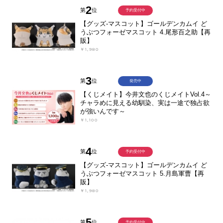
2
第
位
予約受付中
【グッズ-マスコット】ゴールデンカムイ ど
うぶつフォーゼマスコット 4.尾形百之助【再
販】
￥1,980
3
第
位
発売中
【くじメイト】今井文也のくじメイトVol.4～
チャラめに見える幼馴染、実は一途で独占欲
が強いんです～
￥1,100
4
第
位
予約受付中
【グッズ-マスコット】ゴールデンカムイ ど
うぶつフォーゼマスコット 5.月島軍曹【再
販】
￥1,980
5
第
位
予約受付中