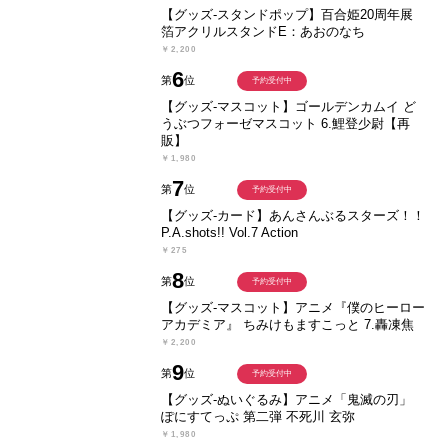
【グッズ-スタンドポップ】百合姫20周年展
箔アクリルスタンドE：あおのなち
￥2,200
6
第
位
予約受付中
【グッズ-マスコット】ゴールデンカムイ ど
うぶつフォーゼマスコット 6.鯉登少尉【再
販】
￥1,980
7
第
位
予約受付中
【グッズ-カード】あんさんぶるスターズ！！
P.A.shots!! Vol.7 Action
￥275
8
第
位
予約受付中
【グッズ-マスコット】アニメ『僕のヒーロー
アカデミア』 ちみけもますこっと 7.轟凍焦
￥2,200
9
第
位
予約受付中
【グッズ-ぬいぐるみ】アニメ「鬼滅の刃」
ぽにすてっぷ 第二弾 不死川 玄弥
￥1,980