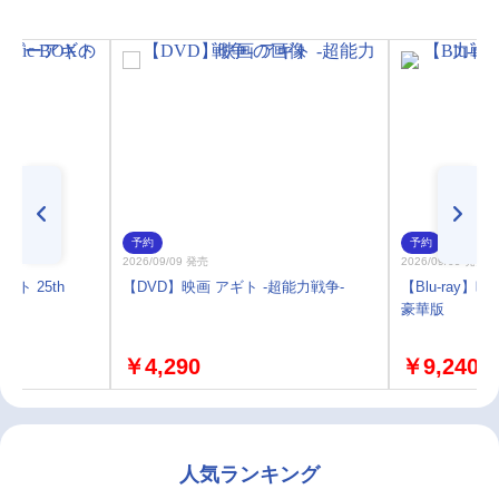
予約
予約
2026/09/09 発売
2026/09/09 発売
ト 25th
【DVD】映画 アギト -超能力戦争-
【Blu-ray】
豪華版
￥4,290
￥9,240
人気ランキング