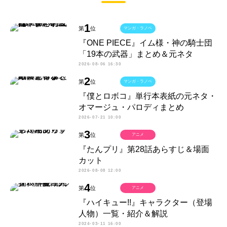
1
第
位
マンガ・ラノベ
『ONE PIECE』イム様・神の騎士団
「19本の武器」まとめ＆元ネタ
2026-08-06 16:30
2
第
位
マンガ・ラノベ
『僕とロボコ』単行本表紙の元ネタ・
オマージュ・パロディまとめ
2026-07-21 10:00
3
第
位
アニメ
『たんプリ』第28話あらすじ＆場面
カット
2026-08-08 12:00
4
第
位
アニメ
『ハイキュー!!』キャラクター（登場
人物）一覧・紹介＆解説
2024-03-11 16:00