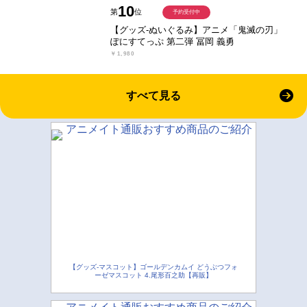
10
第
位
予約受付中
【グッズ-ぬいぐるみ】アニメ「鬼滅の刃」
ぽにすてっぷ 第二弾 冨岡 義勇
￥1,980
すべて見る
【グッズ-マスコット】ゴールデンカムイ どうぶつフォ
ーゼマスコット 4.尾形百之助【再販】