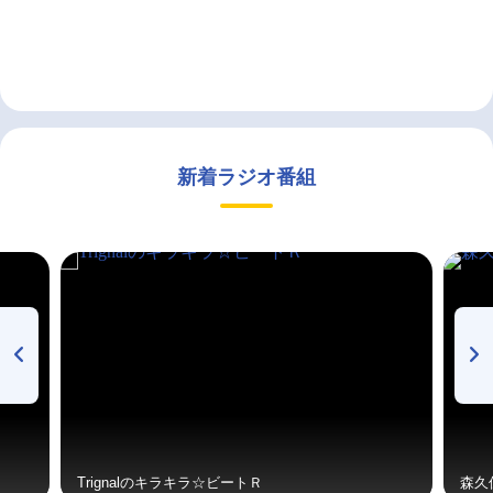
新着ラジオ番組
Trignalのキラキラ☆ビートＲ
森久