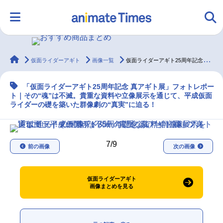
animateTimes
仮面ライダーアギト
画像一覧
仮面ライダーアギト25周年記念「真アギト展」フォトレポート
HOME
ランキング
アニメ
声優
「仮面ライダーアギト25周年記念 真アギト展」フォトレポー
ト｜その“魂”は不滅。貴重な資料や立像展示を通じて、平成仮面
ラジオ
みんなの声
グッズ
映画
ライダーの礎を築いた群像劇の“真実”に迫る！
マンガ・ラノベ
ゲーム・アプリ
音楽
コスプレ
7/9
前の画像
次の画像
2.5次元
配信・Vtuber
トレンド
無料マンガ
仮面ライダーアギト
画像まとめを見る
最新記事一覧
アニメ記事一覧
声優記事一覧