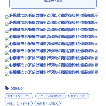
元の記事へ戻る
アニメ映画一覧
実写化映画一覧
今期アニメ曜日別一覧
春アニメ
夏アニメ
秋アニメ
冬アニメ
男性声優/女性声優一覧
FOLLOW US
関連タグ
仮面ライダーアギト
アギトー超能力戦争ー
仮面ライダー
特撮
レポート
編集者・小川賢人