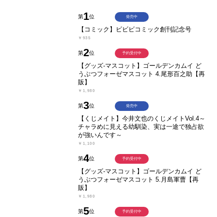
1
第
位
発売中
【コミック】ビビビコミック創刊記念号
￥935
2
第
位
予約受付中
【グッズ-マスコット】ゴールデンカムイ ど
うぶつフォーゼマスコット 4.尾形百之助【再
販】
￥1,980
3
第
位
発売中
【くじメイト】今井文也のくじメイトVol.4～
チャラめに見える幼馴染、実は一途で独占欲
が強いんです～
￥1,100
4
第
位
予約受付中
【グッズ-マスコット】ゴールデンカムイ ど
うぶつフォーゼマスコット 5.月島軍曹【再
販】
￥1,980
5
第
位
予約受付中