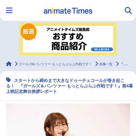
HOME
ランキング
アニメ
声優
ラジオ
みんなの声
グッズ
映画
animateTimes
ガールズ&パンツァー もっとらぶらぶ作戦です！
画像一覧
『ガールズ＆パンツァー もっとらぶらぶ作戦です！』第4幕上映記念舞台挨拶レポート
スタートから締めまで大きなドゥーチェコールが巻き起こ
マンガ・ラノベ
ゲーム・アプリ
音楽
コスプレ
る！ 『ガールズ＆パンツァー もっとらぶらぶ作戦です！』第4幕
上映記念舞台挨拶レポート
2.5次元
配信・Vtuber
トレンド
無料マンガ
最新記事一覧
アニメ記事一覧
声優記事一覧