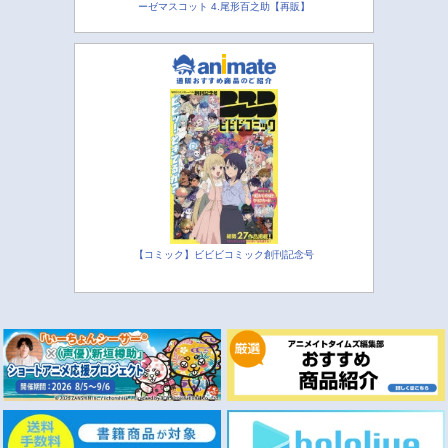
ーゼマスコット 4.尾形百之助【再販】
【コミック】ビビビコミック創刊記念号