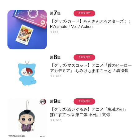
7
第
位
予約受付中
【グッズ-カード】あんさんぶるスターズ！！
P.A.shots!! Vol.7 Action
￥275
8
第
位
予約受付中
【グッズ-マスコット】アニメ『僕のヒーロー
アカデミア』 ちみけもますこっと 7.轟凍焦
￥2,200
9
第
位
予約受付中
【グッズ-ぬいぐるみ】アニメ「鬼滅の刃」
ぽにすてっぷ 第二弾 不死川 玄弥
￥1,980