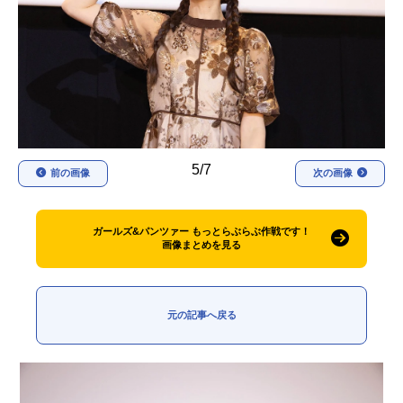
アニメ映画一覧
実写化映画一覧
今期アニメ曜日別一覧
春アニメ
夏アニメ
秋アニメ
冬アニメ
5/7
前の画像
次の画像
男性声優/女性声優一覧
FOLLOW US
ガールズ&パンツァー もっとらぶらぶ作戦です！
画像まとめを見る
元の記事へ戻る