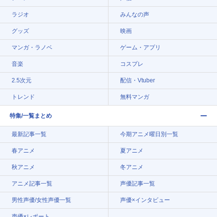
ラジオ
みんなの声
グッズ
映画
マンガ・ラノベ
ゲーム・アプリ
音楽
コスプレ
2.5次元
配信・Vtuber
トレンド
無料マンガ
特集/一覧まとめ
最新記事一覧
今期アニメ曜日別一覧
春アニメ
夏アニメ
秋アニメ
冬アニメ
アニメ記事一覧
声優記事一覧
男性声優/女性声優一覧
声優×インタビュー
声優×レポート