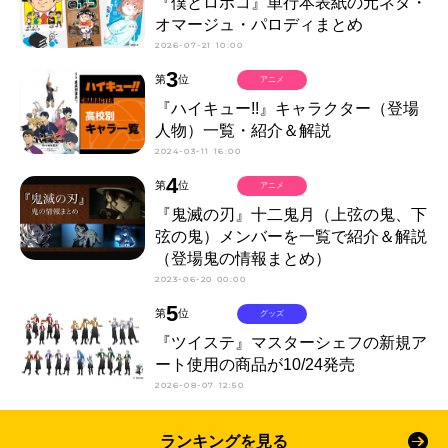
『僕とロボコ』単行本表紙の元ネタ・
オマージュ・パロディまとめ
2026-07-21 10:00
3
第
位
アニメ
『ハイキュー!!』キャラクター（登場
人物）一覧・紹介＆解説
2024-03-11 16:00
4
第
位
アニメ
『鬼滅の刃』十二鬼月（上弦の鬼、下
弦の鬼）メンバーを一覧で紹介＆解説
（登場鬼の情報まとめ）
2023-06-20 00:00
5
第
位
グッズ
『ツイステ』マスターシェフの新規ア
ート使用の商品が10/24発売
2026-08-07 12:50
ランキングを見る