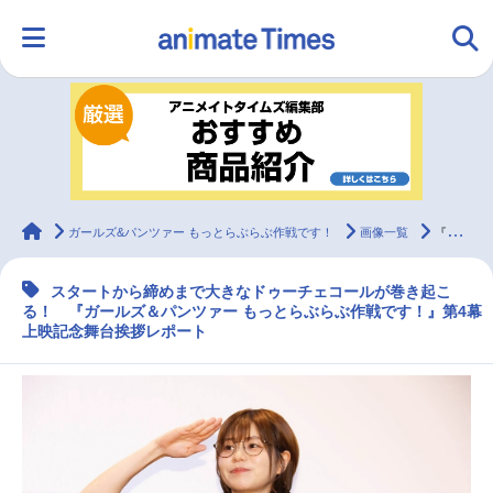
HOME
ランキング
アニメ
声優
ラジオ
みんなの声
グッズ
映画
animateTimes
ガールズ&パンツァー もっとらぶらぶ作戦です！
画像一覧
『ガールズ＆パンツァー もっとらぶらぶ作戦です！』第4幕上映記念舞台挨拶レポート
スタートから締めまで大きなドゥーチェコールが巻き起こ
マンガ・ラノベ
ゲーム・アプリ
音楽
コスプレ
る！ 『ガールズ＆パンツァー もっとらぶらぶ作戦です！』第4幕
上映記念舞台挨拶レポート
2.5次元
配信・Vtuber
トレンド
無料マンガ
最新記事一覧
アニメ記事一覧
声優記事一覧