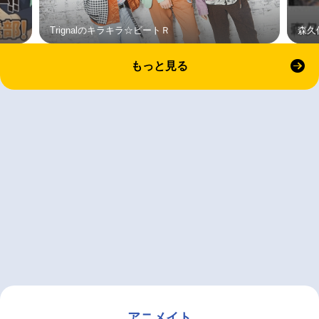
Trignalのキラキラ☆ビートＲ
森久
もっと見る
アニメイト