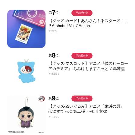
7
第
位
予約受付中
【グッズ-カード】あんさんぶるスターズ！！
P.A.shots!! Vol.7 Action
￥275
8
第
位
予約受付中
【グッズ-マスコット】アニメ『僕のヒーロー
アカデミア』 ちみけもますこっと 7.轟凍焦
￥2,200
9
第
位
予約受付中
【グッズ-ぬいぐるみ】アニメ「鬼滅の刃」
ぽにすてっぷ 第二弾 不死川 玄弥
￥1,980