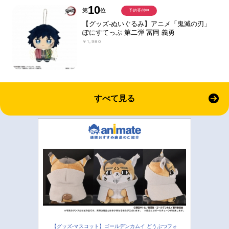
10
第
位
予約受付中
【グッズ-ぬいぐるみ】アニメ「鬼滅の刃」
ぽにすてっぷ 第二弾 冨岡 義勇
￥1,980
すべて見る
【グッズ-マスコット】ゴールデンカムイ どうぶつフォ