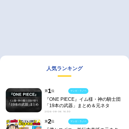
人気ランキング
1
第
位
マンガ・ラノベ
『ONE PIECE』イム様・神の騎士団
「19本の武器」まとめ＆元ネタ
2026-08-06 16:30
2
第
位
マンガ・ラノベ