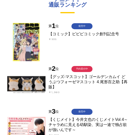
通販ランキング
1
第
位
発売中
【コミック】ビビビコミック創刊記念号
￥935
2
第
位
予約受付中
【グッズ-マスコット】ゴールデンカムイ ど
うぶつフォーゼマスコット 4.尾形百之助【再
販】
￥1,980
3
第
位
発売中
【くじメイト】今井文也のくじメイトVol.4～
チャラめに見える幼馴染、実は一途で独占欲
が強いんです～