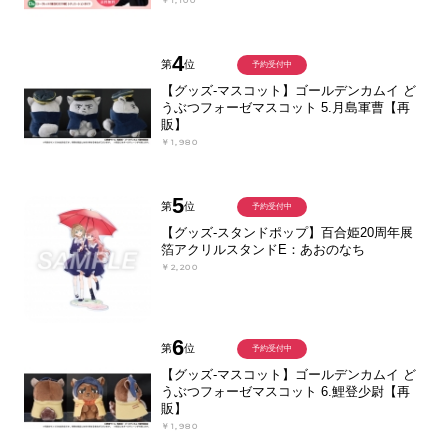
￥1,100
4
第
位
予約受付中
【グッズ-マスコット】ゴールデンカムイ ど
うぶつフォーゼマスコット 5.月島軍曹【再
販】
￥1,980
5
第
位
予約受付中
【グッズ-スタンドポップ】百合姫20周年展
箔アクリルスタンドE：あおのなち
￥2,200
6
第
位
予約受付中
【グッズ-マスコット】ゴールデンカムイ ど
うぶつフォーゼマスコット 6.鯉登少尉【再
販】
￥1,980