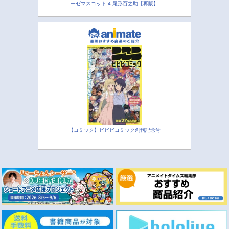
ーゼマスコット 4.尾形百之助【再販】
【コミック】ビビビコミック創刊記念号