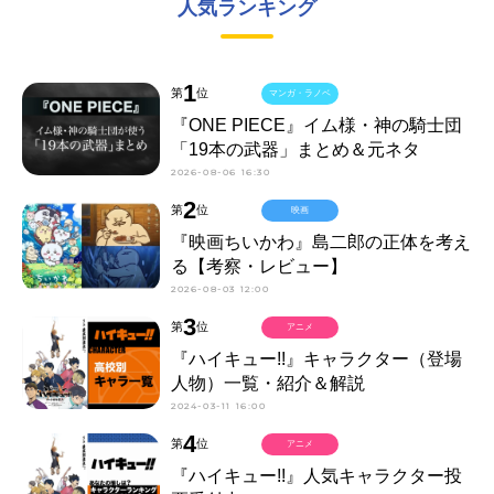
人気ランキング
1
第
位
マンガ・ラノベ
『ONE PIECE』イム様・神の騎士団
「19本の武器」まとめ＆元ネタ
2026-08-06 16:30
2
第
位
映画
『映画ちいかわ』島二郎の正体を考え
る【考察・レビュー】
2026-08-03 12:00
3
第
位
アニメ
『ハイキュー!!』キャラクター（登場
人物）一覧・紹介＆解説
2024-03-11 16:00
4
第
位
アニメ
『ハイキュー!!』人気キャラクター投