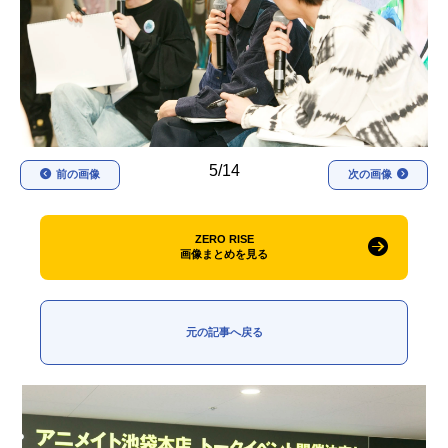
アニメ映画一覧
実写化映画一覧
今期アニメ曜日別一覧
春アニメ
夏アニメ
秋アニメ
冬アニメ
5/14
前の画像
次の画像
男性声優/女性声優一覧
ZERO RISE
FOLLOW US
画像まとめを見る
元の記事へ戻る