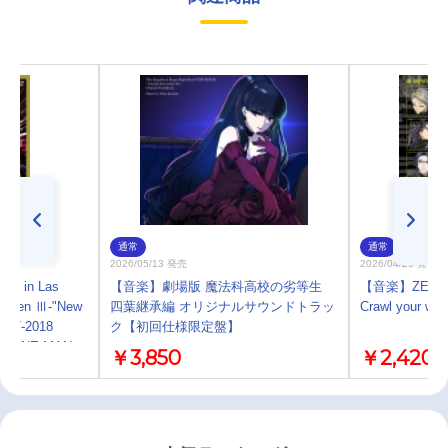
通常
通常
2026/05/13 発売
2026/04/29 発売
ng in Las
【音楽】劇場版 魔法科高校の劣等生
【音楽】ZERO R
Screen Ⅲ-"New
四葉継承編 オリジナルサウンドトラッ
Crawl your wa
2017-2018
ク【初回仕様限定盤】
AL ONE MAN
￥3,850
￥2,420