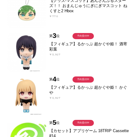
【グッズ-マスコット】あんさんぶるスター
ズ！！ おまんじゅうにぎにぎマスコット ね
くすと2 Hbox
￥770
3
第
位
予約受付中
【フィギュア】るかっぷ 超かぐや姫！ 酒寄
彩葉
￥3,927
4
第
位
予約受付中
【フィギュア】るかっぷ 超かぐや姫！ かぐ
や
￥3,927
5
第
位
予約受付中
【カセット】アプリゲーム 18TRIP Cassette
#14