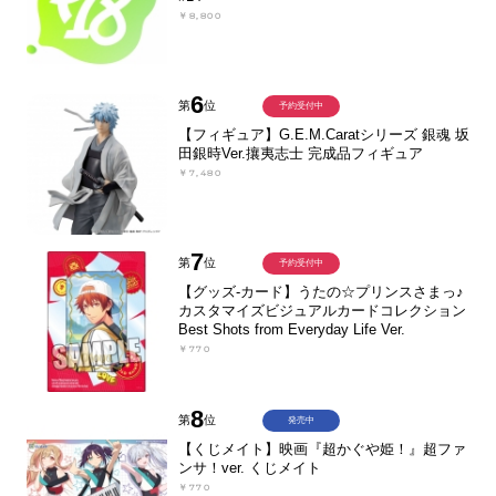
￥8,800
6
第
位
予約受付中
【フィギュア】G.E.M.Caratシリーズ 銀魂 坂
田銀時Ver.攘夷志士 完成品フィギュア
￥7,480
7
第
位
予約受付中
【グッズ-カード】うたの☆プリンスさまっ♪
カスタマイズビジュアルカードコレクション
Best Shots from Everyday Life Ver.
￥770
8
第
位
発売中
【くじメイト】映画『超かぐや姫！』超ファ
ンサ！ver. くじメイト
￥770