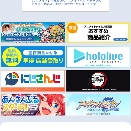
【くじメイト】今井文也のくじメイトVol.4～チャラめ
に見える幼馴染、実は一途で独占欲が強いんです～