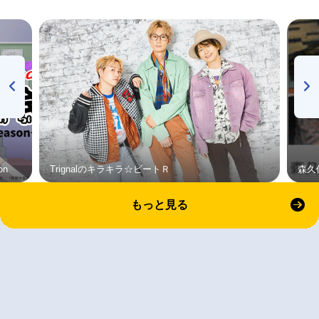
on
Trignalのキラキラ☆ビートＲ
森久
もっと見る