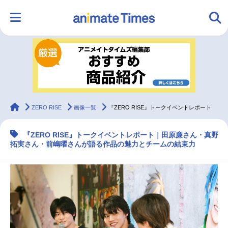
HOME
ランキング
アニメ
声優
ラジオ
みんなの声
グッズ
映画
animateTimes
ZERO RISE
画像一覧
『ZERO RISE』トークイベントレポート
『ZERO RISE』トークイベントレポート｜田原廉さん・真野
マンガ・ラノベ
ゲーム・アプリ
音楽
コスプレ
拓実さん・前嶋曜さんが語る作品の魅力とチームの結束力
2.5次元
配信・Vtuber
トレンド
無料マンガ
最新記事一覧
アニメ記事一覧
声優記事一覧