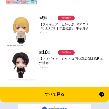
9
第
位
予約受付中
【フィギュア】るかっぷ TVアニメ
『BLEACH 千年血戦篇』 平子真子
￥4,020
10
第
位
予約受付中
【フィギュア】るかっぷ 刀剣乱舞ONLINE 加
州清光
￥4,301
すべて見る