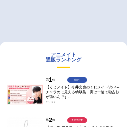
アニメイト
通販ランキング
1
第
位
発売中
【くじメイト】今井文也のくじメイトVol.4～
チャラめに見える幼馴染、実は一途で独占欲
が強いんです～
￥1,100
2
第
位
予約受付中