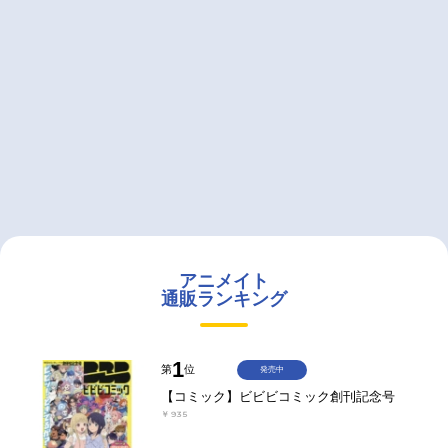
アニメイト
通販ランキング
1
第
位
発売中
【コミック】ビビビコミック創刊記念号
￥935