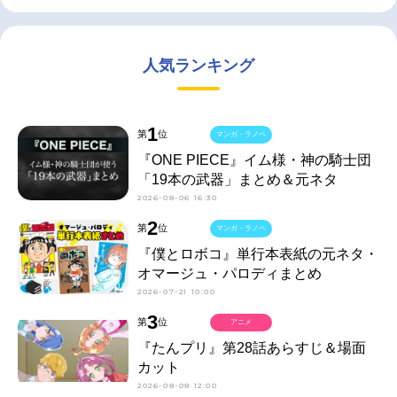
人気ランキング
1
第
位
マンガ・ラノベ
『ONE PIECE』イム様・神の騎士団
「19本の武器」まとめ＆元ネタ
2026-08-06 16:30
2
第
位
マンガ・ラノベ
『僕とロボコ』単行本表紙の元ネタ・
オマージュ・パロディまとめ
2026-07-21 10:00
3
第
位
アニメ
『たんプリ』第28話あらすじ＆場面
カット
2026-08-08 12:00