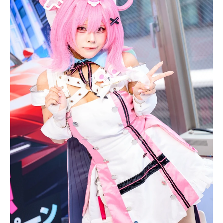
アニメ映画一覧
実写化映画一覧
今期アニメ曜日別一覧
春アニメ
夏アニメ
秋アニメ
冬アニメ
男性声優/女性声優一覧
FOLLOW US