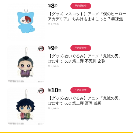
8
第
位
予約受付中
【グッズ-マスコット】アニメ『僕のヒーロー
アカデミア』 ちみけもますこっと 7.轟凍焦
￥2,200
9
第
位
予約受付中
【グッズ-ぬいぐるみ】アニメ「鬼滅の刃」
ぽにすてっぷ 第二弾 不死川 玄弥
￥1,980
10
第
位
予約受付中
【グッズ-ぬいぐるみ】アニメ「鬼滅の刃」
ぽにすてっぷ 第二弾 冨岡 義勇
￥1,980