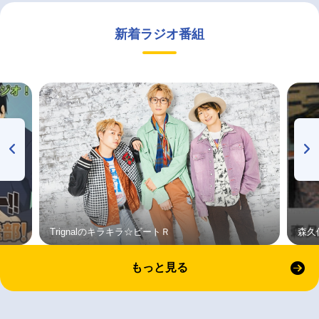
新着ラジオ番組
Trignalのキラキラ☆ビートＲ
森久
もっと見る