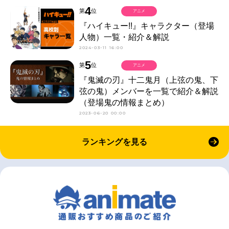
4
第
位
アニメ
『ハイキュー!!』キャラクター（登場
人物）一覧・紹介＆解説
2024-03-11 16:00
5
第
位
アニメ
『鬼滅の刃』十二鬼月（上弦の鬼、下
弦の鬼）メンバーを一覧で紹介＆解説
（登場鬼の情報まとめ）
2023-06-20 00:00
ランキングを見る