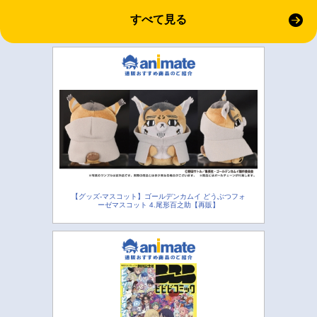
すべて見る
【グッズ-マスコット】ゴールデンカムイ どうぶつフォ
ーゼマスコット 4.尾形百之助【再販】