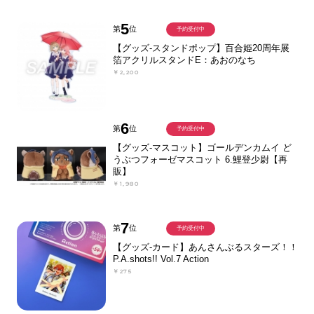
5
第
位
予約受付中
【グッズ-スタンドポップ】百合姫20周年展
箔アクリルスタンドE：あおのなち
￥2,200
6
第
位
予約受付中
【グッズ-マスコット】ゴールデンカムイ ど
うぶつフォーゼマスコット 6.鯉登少尉【再
販】
￥1,980
7
第
位
予約受付中
【グッズ-カード】あんさんぶるスターズ！！
P.A.shots!! Vol.7 Action
￥275