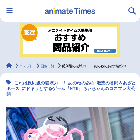
HOME
ランキング
アニメ
声優
ラジオ
みんなの声
グッズ
映画
animateTimes
コスプレ
画像一覧
反則級の破壊力…！ あのねのあの“魅惑の谷間＆あざとポーズ”にドキッ｜『NTE』美人コスプレイヤー特集
これは反則級の破壊力…！ あのねのあの“魅惑の谷間＆あざと
マンガ・ラノベ
ゲーム・アプリ
音楽
コスプレ
ポーズ”にドキッとするゲーム『NTE』ちぃちゃんのコスプレ大公
開
2.5次元
配信・Vtuber
トレンド
無料マンガ
最新記事一覧
アニメ記事一覧
声優記事一覧