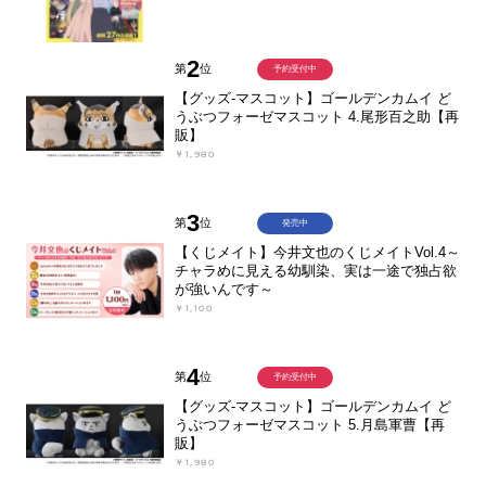
2
第
位
予約受付中
【グッズ-マスコット】ゴールデンカムイ ど
うぶつフォーゼマスコット 4.尾形百之助【再
販】
￥1,980
3
第
位
発売中
【くじメイト】今井文也のくじメイトVol.4～
チャラめに見える幼馴染、実は一途で独占欲
が強いんです～
￥1,100
4
第
位
予約受付中
【グッズ-マスコット】ゴールデンカムイ ど
うぶつフォーゼマスコット 5.月島軍曹【再
販】
￥1,980