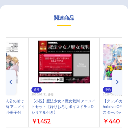
関連商品
通常
予約
2026/07/31 発売
2026/09/19 発売
の主人公の弟で
【小説】魔法少女ノ魔女裁判 アニメイ
【グッズ-カー
(5) アニメイ
トセット【録りおろしボイスドラマDL
hololive OFF
12P小冊子付
シリアル付き】
スターパック
クス」
￥1,452
￥440