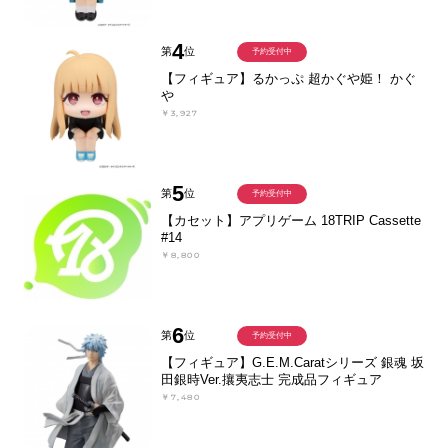
4
第
位
予約受付中
【フィギュア】るかっぷ 超かぐや姫！ かぐ
や
￥3,927
5
第
位
予約受付中
【カセット】アプリゲーム 18TRIP Cassette
#14
￥8,800
6
第
位
予約受付中
【フィギュア】G.E.M.Caratシリーズ 銀魂 坂
田銀時Ver.攘夷志士 完成品フィギュア
￥7,480