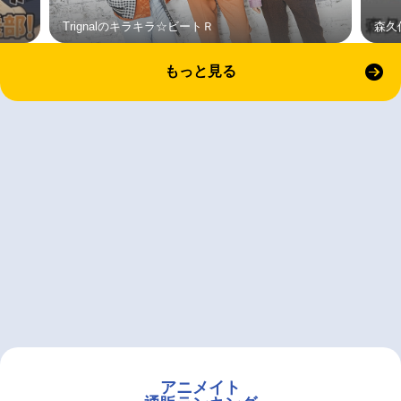
Trignalのキラキラ☆ビートＲ
森久
もっと見る
アニメイト