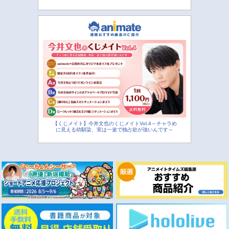
【くじメイト】今井文也のくじメイトVol.4～チャラめ
に見える幼馴染、実は一途で独占欲が強いんです～