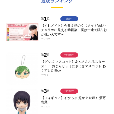
通販ランキング
1
第
位
発売中
【くじメイト】今井文也のくじメイトVol.4～
チャラめに見える幼馴染、実は一途で独占欲
が強いんです～
￥1,100
2
第
位
予約受付中
【グッズ-マスコット】あんさんぶるスター
ズ！！ おまんじゅうにぎにぎマスコット ね
くすと2 Hbox
￥770
3
第
位
予約受付中
【フィギュア】るかっぷ 超かぐや姫！ 酒寄
彩葉
￥3,927