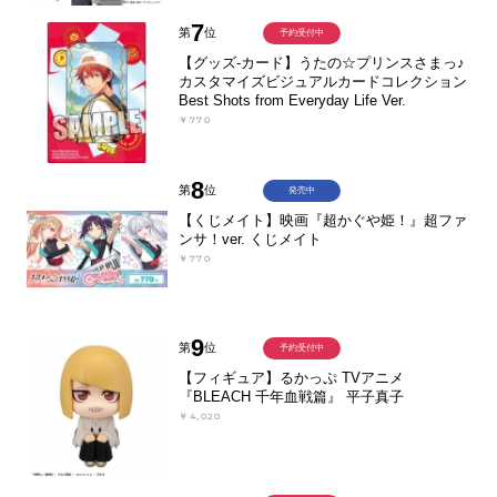
7
第
位
予約受付中
【グッズ-カード】うたの☆プリンスさまっ♪
カスタマイズビジュアルカードコレクション
Best Shots from Everyday Life Ver.
￥770
8
第
位
発売中
【くじメイト】映画『超かぐや姫！』超ファ
ンサ！ver. くじメイト
￥770
9
第
位
予約受付中
【フィギュア】るかっぷ TVアニメ
『BLEACH 千年血戦篇』 平子真子
￥4,020