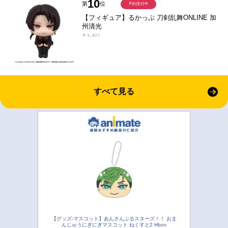
10
第
位
予約受付中
【フィギュア】るかっぷ 刀剣乱舞ONLINE 加
州清光
￥4,301
すべて見る
【グッズ-マスコット】あんさんぶるスターズ！！ おま
んじゅうにぎにぎマスコット ねくすと2 Hbox