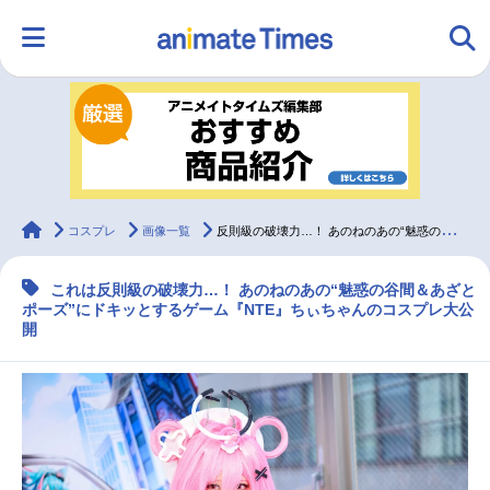
HOME
ランキング
アニメ
声優
ラジオ
みんなの声
グッズ
映画
animateTimes
コスプレ
画像一覧
反則級の破壊力…！ あのねのあの“魅惑の谷間＆あざとポーズ”にドキッ｜『NTE』美人コスプレイヤー特集
これは反則級の破壊力…！ あのねのあの“魅惑の谷間＆あざと
マンガ・ラノベ
ゲーム・アプリ
音楽
コスプレ
ポーズ”にドキッとするゲーム『NTE』ちぃちゃんのコスプレ大公
開
2.5次元
配信・Vtuber
トレンド
無料マンガ
最新記事一覧
アニメ記事一覧
声優記事一覧