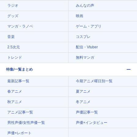
ラジオ
みんなの声
グッズ
映画
マンガ・ラノベ
ゲーム・アプリ
音楽
コスプレ
2.5次元
配信・Vtuber
トレンド
無料マンガ
特集/一覧まとめ
最新記事一覧
今期アニメ曜日別一覧
春アニメ
夏アニメ
秋アニメ
冬アニメ
アニメ記事一覧
声優記事一覧
男性声優/女性声優一覧
声優×インタビュー
声優×レポート