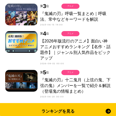
3
第
位
アニメ
『鬼滅の刃』呼吸一覧まとめ｜呼吸
法、常中などキーワードを解説
2023-06-15 19:00
4
第
位
アニメ
【2026年版流行のアニメ】面白い神
アニメおすすめランキング【名作・話
題作】｜ジャンル別人気作品をピック
アップ
2026-08-02 00:00
5
第
位
アニメ
『鬼滅の刃』十二鬼月（上弦の鬼、下
弦の鬼）メンバーを一覧で紹介＆解説
（登場鬼の情報まとめ）
2023-06-20 00:00
ランキングを見る