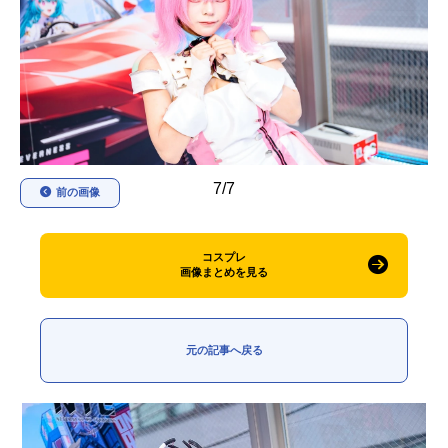
アニメ映画一覧
実写化映画一覧
今期アニメ曜日別一覧
春アニメ
夏アニメ
秋アニメ
冬アニメ
7/7
前の画像
男性声優/女性声優一覧
FOLLOW US
コスプレ
画像まとめを見る
元の記事へ戻る