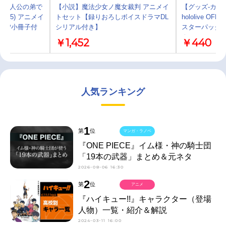
の主人公の弟で
【小説】魔法少女ノ魔女裁判 アニメイ
【グッズ-カー
(5) アニメイ
トセット【録りおろしボイスドラマDL
hololive OFF
12P小冊子付
シリアル付き】
スターパック
クス」
￥1,452
￥440
人気ランキング
1
第
位
マンガ・ラノベ
『ONE PIECE』イム様・神の騎士団
「19本の武器」まとめ＆元ネタ
2026-08-06 16:30
2
第
位
アニメ
『ハイキュー!!』キャラクター（登場
人物）一覧・紹介＆解説
2024-03-11 16:00