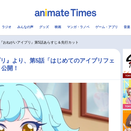
ラジオ
みんなの声
グッズ
映画
マンガ・ラノベ
ゲーム・アプリ
音楽
メ
声優
ラジオ
み
『おねがいアイプリ』第5話あらすじ＆先行カット
コスプレ
2.5次元
配信
リ』より、第5話「はじめてのアイプリフェ
ト公開！
アニメ映画一覧
今期アニメ曜日別一覧
実写化映画一覧
春アニメ
男性声優/女性声優一覧
夏アニメ
FOLLOW US