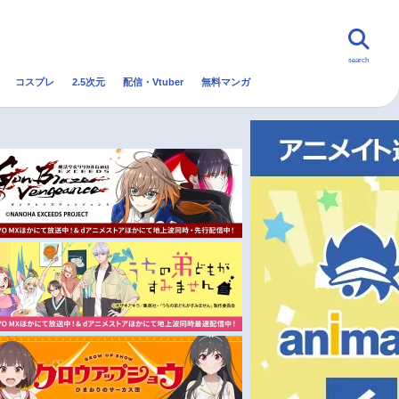
search
コスプレ
2.5次元
配信・Vtuber
無料マンガ
んなの声
グッズ
映画
・Vtuber
トレンド
無料マンガ
秋アニメ
冬アニメ