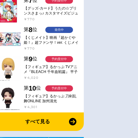
7
第
位
予約受付中
【グッズ-カード】うたの☆プリ
ンスさまっ♪ カスタマイズビジュ
アルカードコレクション Best
￥770
Shots from Everyday Life Ver.
8
第
位
発売中
【くじメイト】映画『超かぐや
姫！』超ファンサ！ver. くじメイ
ト
￥770
9
第
位
予約受付中
【フィギュア】るかっぷ TVアニ
メ『BLEACH 千年血戦篇』 平子
真子
￥4,020
10
第
位
予約受付中
【フィギュア】るかっぷ 刀剣乱
舞ONLINE 加州清光
￥4,301
すべて見る