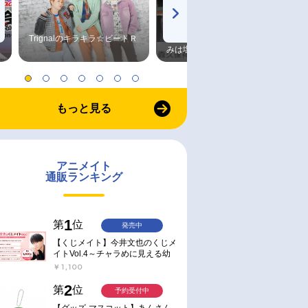
Trignalのキラキラ☆ビートＲ
森久保祥太郎×浪川大輔 つま
みは塩だけ
もっと見る
アニメイト
通販ランキング
1
第
位
発売中
【くじメイト】今井文也のくじメ
イトVol.4～チャラめに見える幼
馴染、実は一途で独占欲が強いん
￥1,100
です～
2
第
位
予約受付中
【グッズ-マスコット】あんさん