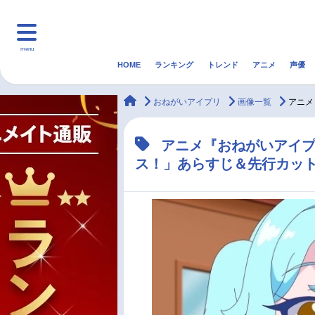
menu
HOME
ランキング
トレンド
アニメ
声優
HOME
ランキング
アニ
animateTimes
おねがいアイプリ
画像一覧
アニメ
マンガ・ラノベ
ゲーム・アプリ
音楽
アニメ『おねがいアイプ
ス！」あらすじ＆先行カッ
最新記事一覧
アニメ記事一覧
声優記事一覧