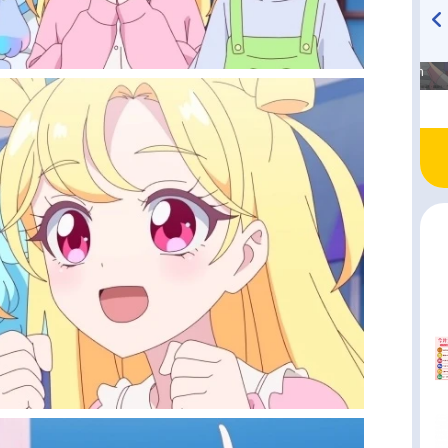
高橋美紀のおんぷの気持ち
TVアニメ『戦隊大失格』
♪ in アニメイトタイムズ
radio 大直会 2nd season