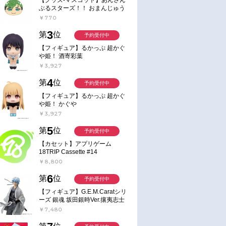
ぶるスターズ！！ おまんじゅう
にぎにぎマスコット ねくすと2
￥770
Hbox
3
第
位
予約受付中
【フィギュア】るかっぷ 超かぐ
や姫！ 酒寄彩葉
￥3,927
4
第
位
予約受付中
【フィギュア】るかっぷ 超かぐ
や姫！ かぐや
￥3,927
5
第
位
予約受付中
【カセット】アプリゲーム
18TRIP Cassette #14
￥8,800
6
第
位
予約受付中
【フィギュア】G.E.M.Caratシリ
ーズ 銀魂 坂田銀時Ver.攘夷志士
完成品フィギュア
￥7,480