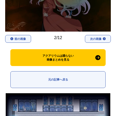
アニメ映画一覧
実写化映画一覧
今期アニメ曜日別一覧
春アニメ
夏アニメ
2/12
前の画像
次の画像
秋アニメ
冬アニメ
男性声優/女性声優一覧
アクアリウムは踊らない
画像まとめを見る
FOLLOW US
元の記事へ戻る