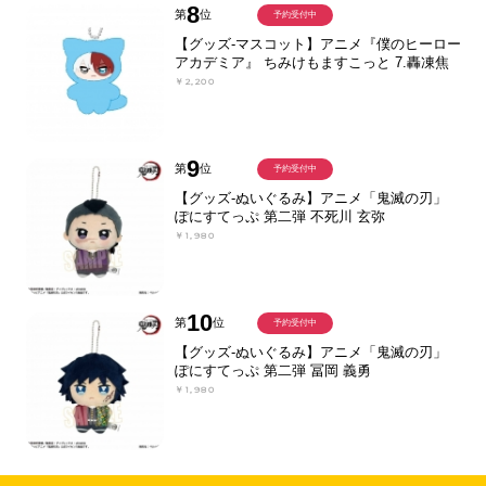
8
第
位
予約受付中
【グッズ-マスコット】アニメ『僕のヒーロー
アカデミア』 ちみけもますこっと 7.轟凍焦
￥2,200
9
第
位
予約受付中
【グッズ-ぬいぐるみ】アニメ「鬼滅の刃」
ぽにすてっぷ 第二弾 不死川 玄弥
￥1,980
10
第
位
予約受付中
【グッズ-ぬいぐるみ】アニメ「鬼滅の刃」
ぽにすてっぷ 第二弾 冨岡 義勇
￥1,980