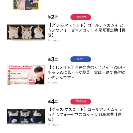
2
第
位
予約受付中
【グッズ-マスコット】ゴールデンカムイ ど
うぶつフォーゼマスコット 4.尾形百之助【再
販】
￥1,980
3
第
位
発売中
【くじメイト】今井文也のくじメイトVol.4～
チャラめに見える幼馴染、実は一途で独占欲
が強いんです～
￥1,100
4
第
位
予約受付中
【グッズ-マスコット】ゴールデンカムイ ど
うぶつフォーゼマスコット 5.月島軍曹【再
販】
￥1,980