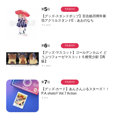
5
第
位
予約受付中
【グッズ-スタンドポップ】百合姫20周年展
箔アクリルスタンドE：あおのなち
￥2,200
6
第
位
予約受付中
【グッズ-マスコット】ゴールデンカムイ ど
うぶつフォーゼマスコット 6.鯉登少尉【再
販】
￥1,980
7
第
位
予約受付中
【グッズ-カード】あんさんぶるスターズ！！
P.A.shots!! Vol.7 Action
￥275