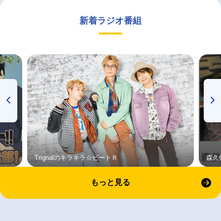
新着ラジオ番組
Trignalのキラキラ☆ビートＲ
森久
もっと見る