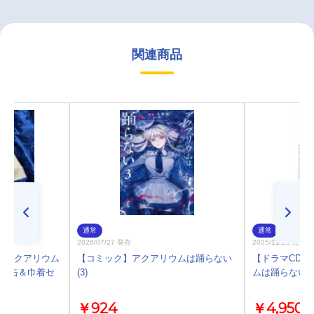
関連商品
通常
通常
2026/07/27 発売
2025/11/26 発売
「アクアリウム
【コミック】アクアリウムは踊らない
【ドラマCD】
 プチ缶＆巾着セ
(3)
ムは踊らない」
￥924
￥4,950