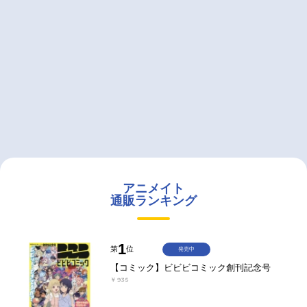
アニメイト
通販ランキング
1
第
位
発売中
【コミック】ビビビコミック創刊記念号
￥935