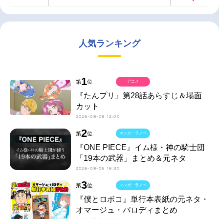
人気ランキング
1
第
位
アニメ
『たんプリ』第28話あらすじ＆場面
カット
2026-08-08 12:00
2
第
位
マンガ・ラノベ
『ONE PIECE』イム様・神の騎士団
「19本の武器」まとめ＆元ネタ
2026-08-06 16:30
3
第
位
マンガ・ラノベ
『僕とロボコ』単行本表紙の元ネタ・
オマージュ・パロディまとめ