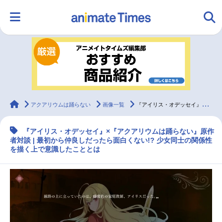
HOME
ランキング
アニメ
声優
ラジオ
みんなの声
グッズ
映画
animateTimes
アクアリウムは踊らない
画像一覧
『アイリス・オデッセイ』×『アクおど』原作者のふたりが語る少女たちの関係性の描き方【インタビュー】
『アイリス・オデッセイ』×『アクアリウムは踊らない』原作
マンガ・ラノベ
ゲーム・アプリ
音楽
コスプレ
者対談 | 最初から仲良しだったら面白くない!? 少女同士の関係性
を描く上で意識したこととは
2.5次元
配信・Vtuber
トレンド
無料マンガ
最新記事一覧
アニメ記事一覧
声優記事一覧