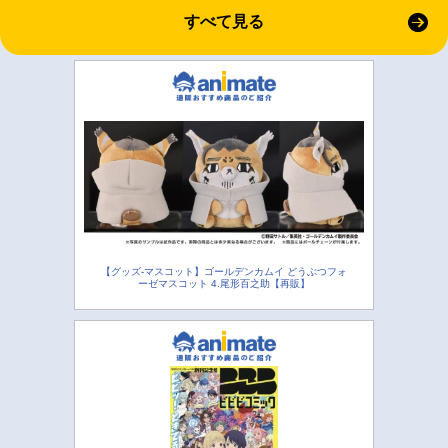
すべて見る
【グッズ-マスコット】ゴールデンカムイ どうぶつフォ
ーゼマスコット 4.尾形百之助【再販】