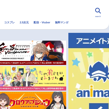
search
コスプレ
2.5次元
配信・Vtuber
無料マンガ
んなの声
グッズ
映画
・Vtuber
トレンド
無料マンガ
秋アニメ
冬アニメ