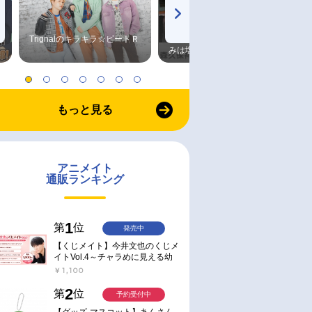
Trignalのキラキラ☆ビートＲ
森久保祥太郎×浪川大輔 つま
みは塩だけ
もっと見る
アニメイト
通販ランキング
1
第
位
発売中
【くじメイト】今井文也のくじメ
イトVol.4～チャラめに見える幼
馴染、実は一途で独占欲が強いん
￥1,100
です～
2
第
位
予約受付中
【グッズ-マスコット】あんさん