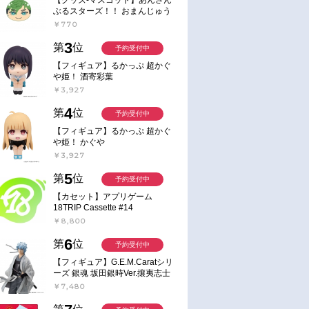
ぶるスターズ！！ おまんじゅう
にぎにぎマスコット ねくすと2
￥770
Hbox
3
第
位
予約受付中
【フィギュア】るかっぷ 超かぐ
や姫！ 酒寄彩葉
￥3,927
4
第
位
予約受付中
【フィギュア】るかっぷ 超かぐ
や姫！ かぐや
￥3,927
5
第
位
予約受付中
【カセット】アプリゲーム
18TRIP Cassette #14
￥8,800
6
第
位
予約受付中
【フィギュア】G.E.M.Caratシリ
ーズ 銀魂 坂田銀時Ver.攘夷志士
完成品フィギュア
￥7,480