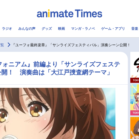
ラジオ
みんなの声
グッズ
映画
マンガ・ラノベ
ゲーム・アプリ
音楽
メ
声優
ラジオ
み
一覧
『ユーフォ最終楽章』「サンライズフェスティバル」演奏シーン公開！
コスプレ
2.5次元
配信
フォニアム』前編より「サンライズフェステ
公開！ 演奏曲は「大江戸捜査網テーマ」
アニメ映画一覧
今期アニメ曜日別一覧
実写化映画一覧
春アニメ
男性声優/女性声優一覧
夏アニメ
FOLLOW US