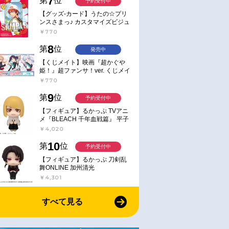
7
第
位
予約受付中
【グッズ-カード】うたの☆プリ
ンスさまっ♪ カスタマイズビジュ
アルカードコレクション Best
￥770
Shots from Everyday Life Ver.
8
第
位
発売中
【くじメイト】映画『超かぐや
姫！』超ファンサ！ver. くじメイ
ト
￥770
9
第
位
予約受付中
【フィギュア】るかっぷ TVアニ
メ『BLEACH 千年血戦篇』 平子
真子
￥4,020
10
第
位
予約受付中
【フィギュア】るかっぷ 刀剣乱
舞ONLINE 加州清光
￥4,301
すべて見る