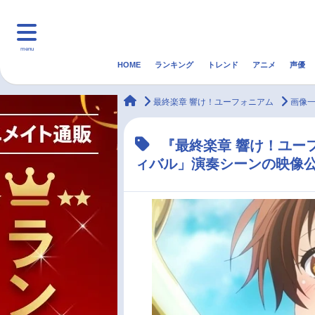
menu
HOME
ランキング
トレンド
アニメ
声優
HOME
ランキング
アニ
animateTimes
最終楽章 響け！ユーフォニアム
画像
マンガ・ラノベ
ゲーム・アプリ
音楽
『最終楽章 響け！ユー
ィバル」演奏シーンの映像
最新記事一覧
アニメ記事一覧
声優記事一覧