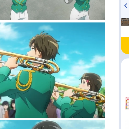
TVアニメ『戦隊大失格』
ハイキュー!! 烏野高校放送部!
radio 大直会 2nd season