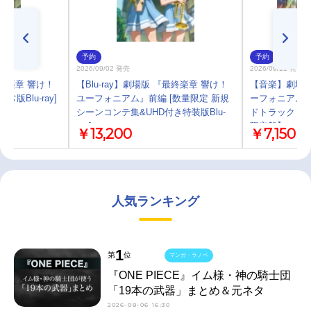
予約
予約
2026/09/02 発売
2026/09/11 発売
最終楽章 響け！
【Blu-ray】劇場版 『最終楽章 響け！
【音楽】劇場版
版Blu-ray]
ユーフォニアム』前編 [数量限定 新規
ーフォニアム
シーンコンテ集&UHD付き特装版Blu-
ドトラック「Soun
ray]
限定盤】
￥13,200
￥7,150
人気ランキング
1
第
位
マンガ・ラノベ
『ONE PIECE』イム様・神の騎士団
「19本の武器」まとめ＆元ネタ
2026-08-06 16:30