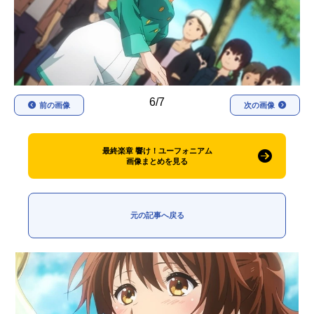
アニメ映画一覧
実写化映画一覧
今期アニメ曜日別一覧
春アニメ
夏アニメ
6/7
前の画像
次の画像
秋アニメ
冬アニメ
男性声優/女性声優一覧
最終楽章 響け！ユーフォニアム
画像まとめを見る
FOLLOW US
元の記事へ戻る