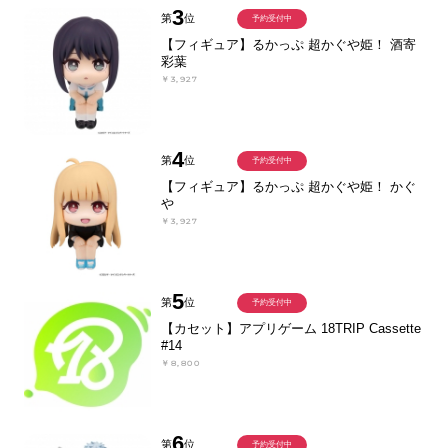
3
第
位
予約受付中
【フィギュア】るかっぷ 超かぐや姫！ 酒寄
彩葉
￥3,927
4
第
位
予約受付中
【フィギュア】るかっぷ 超かぐや姫！ かぐ
や
￥3,927
5
第
位
予約受付中
【カセット】アプリゲーム 18TRIP Cassette
#14
￥8,800
6
第
位
予約受付中