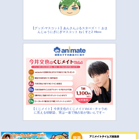
【グッズ-マスコット】あんさんぶるスターズ！！ おま
んじゅうにぎにぎマスコット ねくすと2 Hbox
【くじメイト】今井文也のくじメイトVol.4～チャラめ
に見える幼馴染、実は一途で独占欲が強いんです～