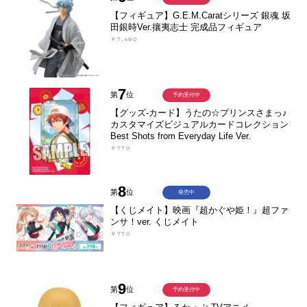
【フィギュア】G.E.M.Caratシリーズ 銀魂 坂
田銀時Ver.攘夷志士 完成品フィギュア
￥7,480
7
第
位
予約受付中
【グッズ-カード】うたの☆プリンスさまっ♪
カスタマイズビジュアルカードコレクション
Best Shots from Everyday Life Ver.
￥770
8
第
位
発売中
【くじメイト】映画『超かぐや姫！』超ファ
ンサ！ver. くじメイト
￥770
9
第
位
予約受付中