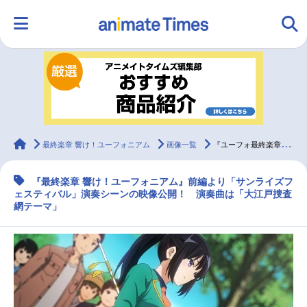
HOME
ランキング
アニメ
声優
ラジオ
みんなの声
グッズ
映画
animateTimes
最終楽章 響け！ユーフォニアム
画像一覧
『ユーフォ最終楽章』「サンライズフェスティバル」演奏シーン公開！
『最終楽章 響け！ユーフォニアム』前編より「サンライズフ
マンガ・ラノベ
ゲーム・アプリ
音楽
コスプレ
ェスティバル」演奏シーンの映像公開！ 演奏曲は「大江戸捜査
網テーマ」
2.5次元
配信・Vtuber
トレンド
無料マンガ
最新記事一覧
アニメ記事一覧
声優記事一覧