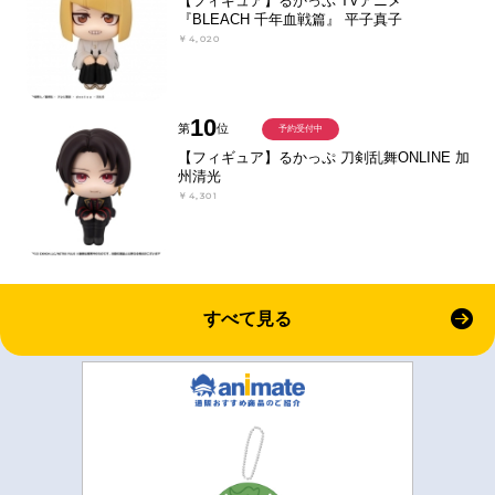
【フィギュア】るかっぷ TVアニメ
『BLEACH 千年血戦篇』 平子真子
￥4,020
10
第
位
予約受付中
【フィギュア】るかっぷ 刀剣乱舞ONLINE 加
州清光
￥4,301
すべて見る