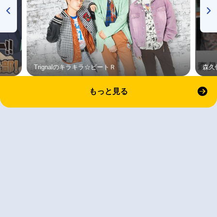
Trignalのキラキラ☆ビートＲ
森久
もっと見る