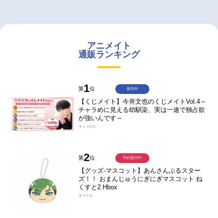
アニメイト
通販ランキング
1
第
位
発売中
【くじメイト】今井文也のくじメイトVol.4～
チャラめに見える幼馴染、実は一途で独占欲
が強いんです～
￥1,100
2
第
位
予約受付中
【グッズ-マスコット】あんさんぶるスター
ズ！！ おまんじゅうにぎにぎマスコット ね
くすと2 Hbox
￥770