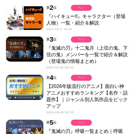
2
第
位
アニメ
『ハイキュー!!』キャラクター（登場
人物）一覧・紹介＆解説
2024-03-11 16:00
3
第
位
アニメ
『鬼滅の刃』十二鬼月（上弦の鬼、下
弦の鬼）メンバーを一覧で紹介＆解説
（登場鬼の情報まとめ）
2023-06-20 00:00
4
第
位
アニメ
【2026年版流行のアニメ】面白い神
アニメおすすめランキング【名作・話
題作】｜ジャンル別人気作品をピック
アップ
2026-08-02 00:00
5
第
位
アニメ
『鬼滅の刃』呼吸一覧まとめ｜呼吸