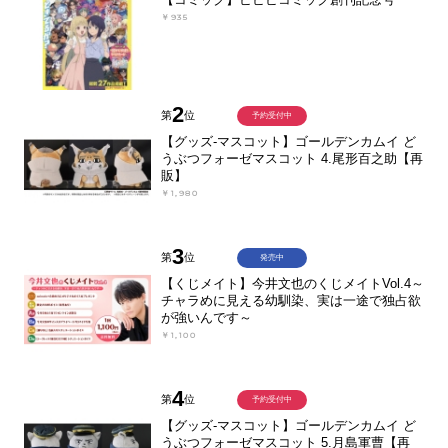
￥935
2
第
位
予約受付中
【グッズ-マスコット】ゴールデンカムイ ど
うぶつフォーゼマスコット 4.尾形百之助【再
販】
￥1,980
3
第
位
発売中
【くじメイト】今井文也のくじメイトVol.4～
チャラめに見える幼馴染、実は一途で独占欲
が強いんです～
￥1,100
4
第
位
予約受付中
【グッズ-マスコット】ゴールデンカムイ ど
うぶつフォーゼマスコット 5.月島軍曹【再