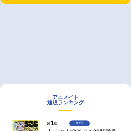
アニメイト
通販ランキング
1
第
位
発売中
【コミック】ビビビコミック創刊記念号