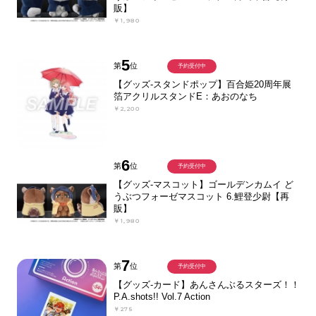
販】
￥1,980
5
第
位
予約受付中
【グッズ-スタンドポップ】百合姫20周年展
箔アクリルスタンドE：あおのなち
￥2,200
6
第
位
予約受付中
【グッズ-マスコット】ゴールデンカムイ ど
うぶつフォーゼマスコット 6.鯉登少尉【再
販】
￥1,980
7
第
位
予約受付中
【グッズ-カード】あんさんぶるスターズ！！
P.A.shots!! Vol.7 Action
￥275