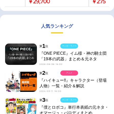
￥29,700
￥275
人気ランキング
1
第
位
マンガ・ラノベ
『ONE PIECE』イム様・神の騎士団
「19本の武器」まとめ＆元ネタ
2026-08-06 16:30
2
第
位
アニメ
『ハイキュー!!』キャラクター（登場
人物）一覧・紹介＆解説
2024-03-11 16:00
3
第
位
マンガ・ラノベ
『僕とロボコ』単行本表紙の元ネタ・
オマージュ・パロディまとめ