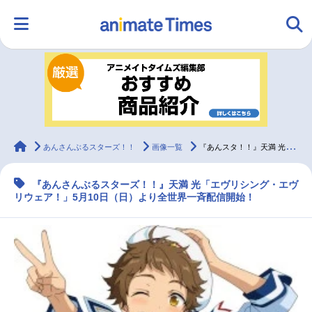
HOME
ランキング
アニメ
声優
ラジオ
みんなの声
グッズ
映画
animateTimes
あんさんぶるスターズ！！
画像一覧
『あんスタ！！』天満 光のソロ楽曲が5/10～全世界一斉配信開始
『あんさんぶるスターズ！！』天満 光「エヴリシング・エヴ
マンガ・ラノベ
ゲーム・アプリ
音楽
コスプレ
リウェア！」5月10日（日）より全世界一斉配信開始！
2.5次元
配信・Vtuber
トレンド
無料マンガ
最新記事一覧
アニメ記事一覧
声優記事一覧