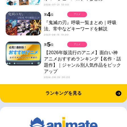
2026-07-21 10:00
4
第
位
アニメ
『鬼滅の刃』呼吸一覧まとめ｜呼吸
法、常中などキーワードを解説
2023-06-15 19:00
5
第
位
アニメ
【2026年版流行のアニメ】面白い神
アニメおすすめランキング【名作・話
題作】｜ジャンル別人気作品をピック
アップ
2026-08-02 00:00
ランキングを見る