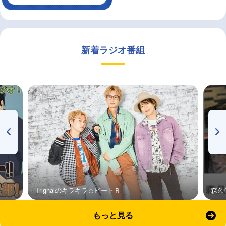
新着ラジオ番組
Trignalのキラキラ☆ビートＲ
森久
もっと見る