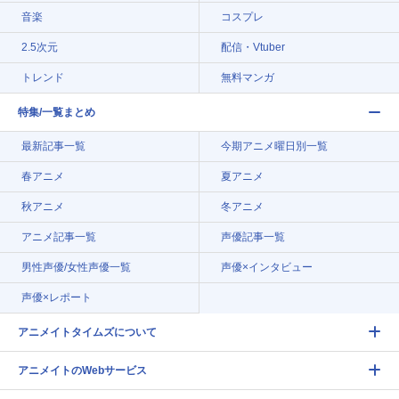
音楽
コスプレ
2.5次元
配信・Vtuber
トレンド
無料マンガ
特集/一覧まとめ
最新記事一覧
今期アニメ曜日別一覧
春アニメ
夏アニメ
秋アニメ
冬アニメ
アニメ記事一覧
声優記事一覧
男性声優/女性声優一覧
声優×インタビュー
声優×レポート
アニメイトタイムズについて
アニメイトのWebサービス