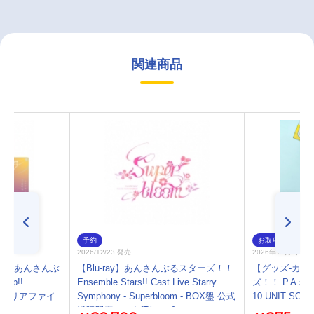
関連商品
予約
お取り寄せ
2026/12/23 発売
2026年10月 中 
ル】あんさんぶ
【Blu-ray】あんさんぶるスターズ！！
【グッズ-カー
 up!!
Ensemble Stars!! Cast Live Starry
ズ！！ P.A.shot
LE クリアファイ
Symphony - Superbloom - BOX盤 公式
10 UNIT SONG
通販限定セット[Blu-ray]