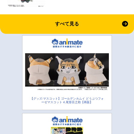
すべて見る
【グッズ-マスコット】ゴールデンカムイ どうぶつフォ
ーゼマスコット 4.尾形百之助【再販】