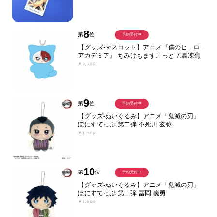
8
第
位
予約受付中
【グッズ-マスコット】アニメ『僕のヒーロー
アカデミア』 ちみけもますこっと 7.轟凍焦
￥2,200
9
第
位
予約受付中
【グッズ-ぬいぐるみ】アニメ「鬼滅の刃」
ぽにすてっぷ 第二弾 不死川 玄弥
￥1,980
10
第
位
予約受付中
【グッズ-ぬいぐるみ】アニメ「鬼滅の刃」
ぽにすてっぷ 第二弾 冨岡 義勇
￥1,980