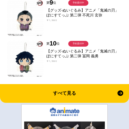
9
第
位
予約受付中
【グッズ-ぬいぐるみ】アニメ「鬼滅の刃」
ぽにすてっぷ 第二弾 不死川 玄弥
￥1,980
10
第
位
予約受付中
【グッズ-ぬいぐるみ】アニメ「鬼滅の刃」
ぽにすてっぷ 第二弾 冨岡 義勇
￥1,980
すべて見る