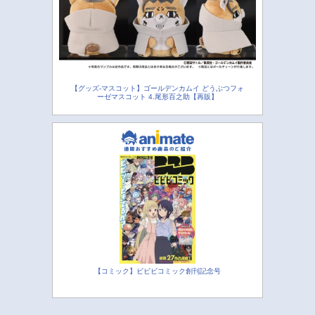
【グッズ-マスコット】ゴールデンカムイ どうぶつフォ
ーゼマスコット 4.尾形百之助【再販】
【コミック】ビビビコミック創刊記念号