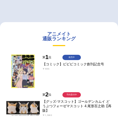
アニメイト
通販ランキング
1
第
位
発売中
【コミック】ビビビコミック創刊記念号
￥935
2
第
位
予約受付中
【グッズ-マスコット】ゴールデンカムイ ど
うぶつフォーゼマスコット 4.尾形百之助【再
販】
￥1,980