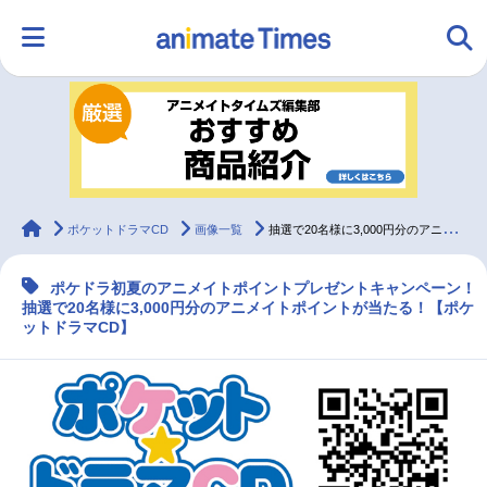
HOME
ランキング
アニメ
声優
ラジオ
みんなの声
グッズ
映画
animateTimes
ポケットドラマCD
画像一覧
抽選で20名様に3,000円分のアニメイトポイントをプレゼント！
ポケドラ初夏のアニメイトポイントプレゼントキャンペーン！
マンガ・ラノベ
ゲーム・アプリ
音楽
コスプレ
抽選で20名様に3,000円分のアニメイトポイントが当たる！【ポケ
ットドラマCD】
2.5次元
配信・Vtuber
トレンド
無料マンガ
最新記事一覧
アニメ記事一覧
声優記事一覧