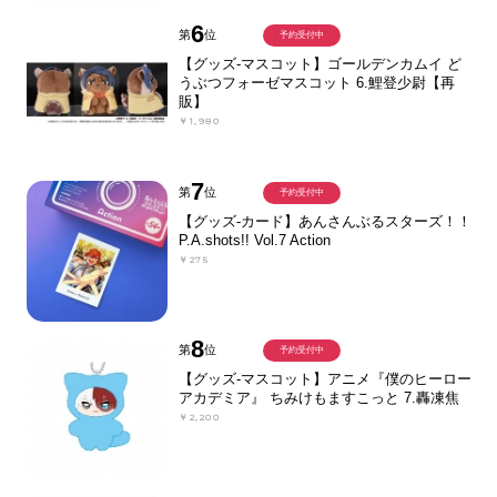
6
第
位
予約受付中
【グッズ-マスコット】ゴールデンカムイ ど
うぶつフォーゼマスコット 6.鯉登少尉【再
販】
￥1,980
7
第
位
予約受付中
【グッズ-カード】あんさんぶるスターズ！！
P.A.shots!! Vol.7 Action
￥275
8
第
位
予約受付中
【グッズ-マスコット】アニメ『僕のヒーロー
アカデミア』 ちみけもますこっと 7.轟凍焦
￥2,200