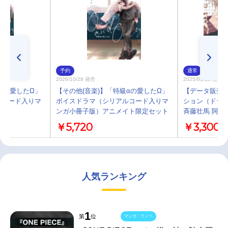
予約
通常
2026/10/28 発売
2025/03/10 発売
αの愛したΩ」
【その他(音楽)】「特級αの愛したΩ」
【データ販売
ルコード入りマ
ボイスドラマ（シリアルコード入りマ
ション（ドラマ
ンガ小冊子版）アニメイト限定セット
斉藤壮馬 阿座
￥5,720
￥3,300
人気ランキング
1
第
位
マンガ・ラノベ