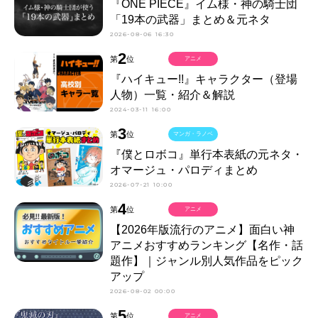
『ONE PIECE』イム様・神の騎士団
「19本の武器」まとめ＆元ネタ
2026-08-06 16:30
2
第
位
アニメ
『ハイキュー!!』キャラクター（登場
人物）一覧・紹介＆解説
2024-03-11 16:00
3
第
位
マンガ・ラノベ
『僕とロボコ』単行本表紙の元ネタ・
オマージュ・パロディまとめ
2026-07-21 10:00
4
第
位
アニメ
【2026年版流行のアニメ】面白い神
アニメおすすめランキング【名作・話
題作】｜ジャンル別人気作品をピック
アップ
2026-08-02 00:00
5
第
位
アニメ