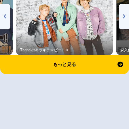
Trignalのキラキラ☆ビートＲ
森久
もっと見る