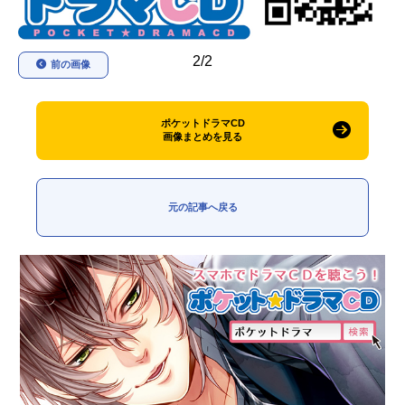
アニメ映画一覧
実写化映画一覧
2/2
前の画像
今期アニメ曜日別一覧
春アニメ
夏アニメ
ポケットドラマCD
画像まとめを見る
秋アニメ
冬アニメ
男性声優/女性声優一覧
元の記事へ戻る
FOLLOW US