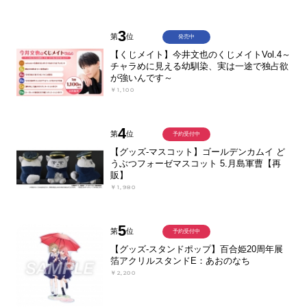
3
第
位
発売中
【くじメイト】今井文也のくじメイトVol.4～
チャラめに見える幼馴染、実は一途で独占欲
が強いんです～
￥1,100
4
第
位
予約受付中
【グッズ-マスコット】ゴールデンカムイ ど
うぶつフォーゼマスコット 5.月島軍曹【再
販】
￥1,980
5
第
位
予約受付中
【グッズ-スタンドポップ】百合姫20周年展
箔アクリルスタンドE：あおのなち
￥2,200