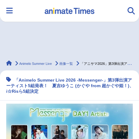
HOME
ランキング
アニメ
声優
animateTimes
ラジオ
みんなの声
グッズ
映画
Animelo Summer Live
画像一覧
「アニサマ2026」第3弾出演アーティスト5組発表！
「Animelo Summer Live 2026 -Messenger-」第3弾出演ア
ーティスト5組発表！ 夏吉ゆうこ (かぐや from 超かぐや姫！)、
マンガ・ラノベ
ゲーム・アプリ
音楽
コスプレ
i☆Risら5組決定
2.5次元
配信・Vtuber
トレンド
無料マンガ
最新記事一覧
アニメ記事一覧
声優記事一覧