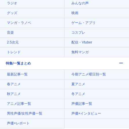
ラジオ
みんなの声
グッズ
映画
マンガ・ラノベ
ゲーム・アプリ
音楽
コスプレ
2.5次元
配信・Vtuber
トレンド
無料マンガ
特集/一覧まとめ
最新記事一覧
今期アニメ曜日別一覧
春アニメ
夏アニメ
秋アニメ
冬アニメ
アニメ記事一覧
声優記事一覧
男性声優/女性声優一覧
声優×インタビュー
声優×レポート