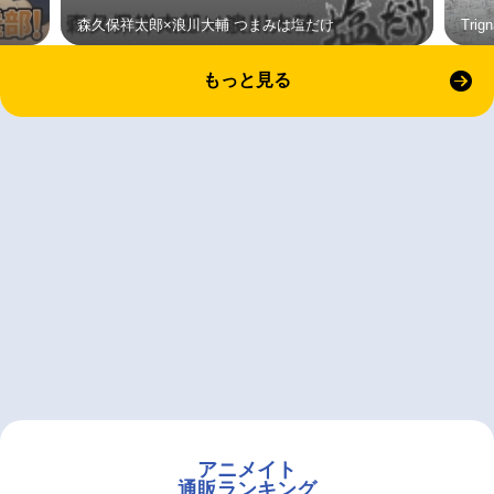
森久保祥太郎×浪川大輔 つまみは塩だけ
Tri
もっと見る
アニメイト
通販ランキング