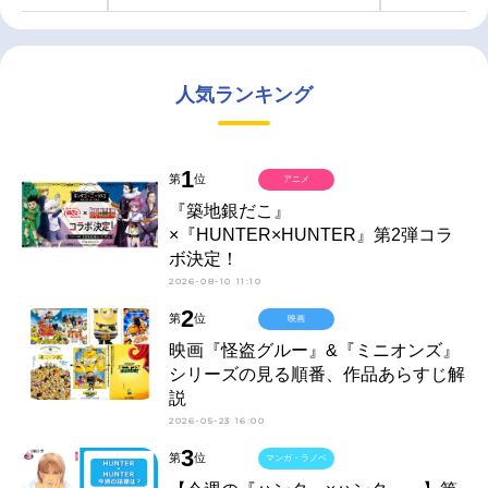
人気ランキング
1
第
位
アニメ
『築地銀だこ』
×『HUNTER×HUNTER』第2弾コラ
ボ決定！
2026-08-10 11:10
2
第
位
映画
映画『怪盗グルー』&『ミニオンズ』
シリーズの見る順番、作品あらすじ解
説
2026-05-23 16:00
3
第
位
マンガ・ラノベ