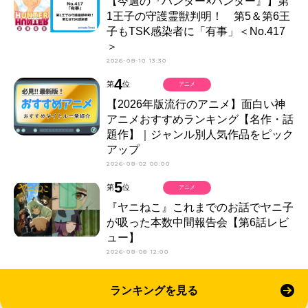
【今週の『ハンター×ハンター』】第
1王子の守護霊獣判明！ 第5＆第6王
子もTSK感染者に「有事」＜No.417
＞
2026-08-10 13:30
4
第
位
アニメ
【2026年版流行のアニメ】面白い神
アニメおすすめランキング【名作・話
題作】｜ジャンル別人気作品をピック
アップ
2026-08-02 00:00
5
第
位
アニメ
『ヤニねこ』これまでのお話でヤニ子
が吸った本数中間報告会【第6話レビ
ュー】
2026-08-08 12:00
ランキングを見る