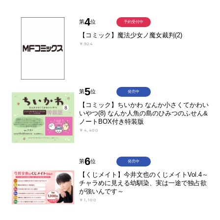
4
第
位
予約受付中
【コミック】魔法少女ノ魔女裁判(2)
￥924
5
第
位
発売中
【コミック】ちいかわ なんか小さくてかわい
いやつ(8) なんか人魚の島のひみつのふせん&
ノートBOX付き特装版
￥4,400
6
第
位
発売中
【くじメイト】今井文也のくじメイトVol.4～
チャラめに見える幼馴染、実は一途で独占欲
が強いんです～
￥1,100