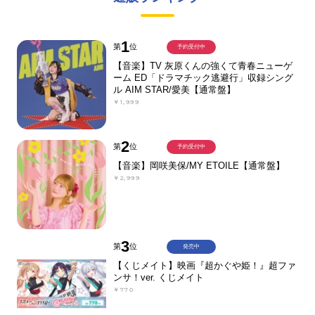
1
第
位
予約受付中
【音楽】TV 灰原くんの強くて青春ニューゲ
ーム ED「ドラマチック逃避行」収録シング
ル AIM STAR/愛美【通常盤】
￥1,999
2
第
位
予約受付中
【音楽】岡咲美保/MY ETOILE【通常盤】
￥2,999
3
第
位
発売中
【くじメイト】映画『超かぐや姫！』超ファ
ンサ！ver. くじメイト
￥770