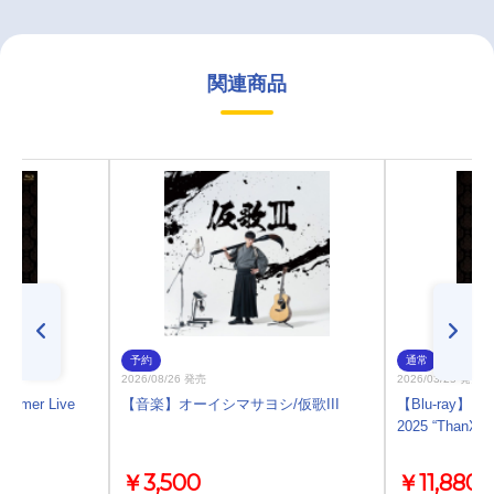
関連商品
予約
通常
2026/08/26 発売
2026/03/25 発売
ummer Live
【音楽】オーイシマサヨシ/仮歌III
【Blu-ray】「An
」
2025 “ThanXX
￥3,500
￥11,880