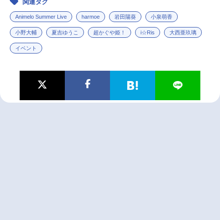
関連タグ
Animelo Summer Live
harmoe
岩田陽葵
小泉萌香
小野大輔
夏吉ゆうこ
超かぐや姫！
i☆Ris
大西亜玖璃
イベント