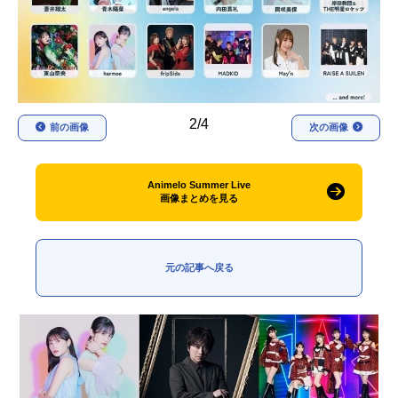
アニメ映画一覧
実写化映画一覧
今期アニメ曜日別一覧
春アニメ
夏アニメ
2/4
前の画像
次の画像
秋アニメ
冬アニメ
男性声優/女性声優一覧
Animelo Summer Live
画像まとめを見る
FOLLOW US
元の記事へ戻る