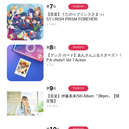
7
第
位
予約受付中
【音楽】うたの☆プリンスさまっ♪
ST☆RISH PRISM FOREVER!
￥1,650
8
第
位
予約受付中
【グッズ-カード】あんさんぶるスターズ！！
P.A.shots!! Vol.7 Action
￥275
9
第
位
予約受付中
【音楽】伊藤美来/5th Album『39rpm』【限
定盤】
￥6,050