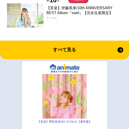
10
第
位
予約受付中
【音楽】伊藤美来/10th ANNIVERSARY
BEST Album『swirl』【完全生産限定】
￥7,150
すべて見る
【音楽】岡咲美保/MY ETOILE【通常盤】