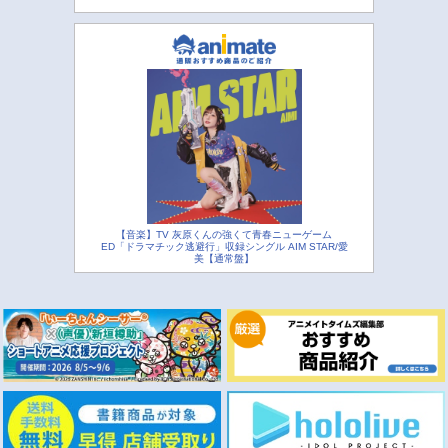
【音楽】TV 灰原くんの強くて青春ニューゲーム
ED「ドラマチック逃避行」収録シングル AIM STAR/愛
美【通常盤】