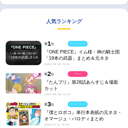
人気ランキング
1
第
位
マンガ・ラノベ
『ONE PIECE』イム様・神の騎士団
「19本の武器」まとめ＆元ネタ
2026-08-06 16:30
2
第
位
アニメ
『たんプリ』第28話あらすじ＆場面
カット
2026-08-08 12:00
3
第
位
マンガ・ラノベ
『僕とロボコ』単行本表紙の元ネタ・
オマージュ・パロディまとめ
2026-07-21 10:00