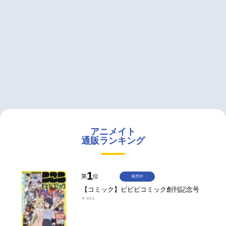
アニメイト
通販ランキング
1
第
位
発売中
【コミック】ビビビコミック創刊記念号
￥935