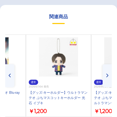
関連商品
通常
通常
2026/07/04 発売
2026/07/04 発売
オ Blu-ray
【グッズ-キーホルダー】ウルトラマン
【グッズ-キー
テオ ぷちマスコットキーホルダー 光
テオ ぷちマス
石 イブキ
ルトラマンテ
￥1,200
￥1,200