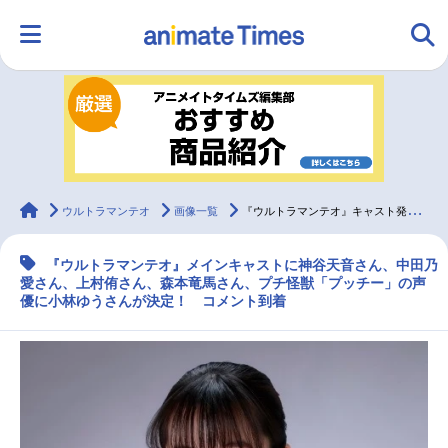
HOME
ランキング
アニメ
声優
ラジオ
みんなの声
グッズ
映画
animateTimes
ウルトラマンテオ
画像一覧
『ウルトラマンテオ』キャスト発表｜プチ怪獣の声優に小林ゆう
『ウルトラマンテオ』メインキャストに神谷天音さん、中田乃
マンガ・ラノベ
ゲーム・アプリ
音楽
コスプレ
愛さん、上村侑さん、森本竜馬さん、プチ怪獣「プッチー」の声
優に小林ゆうさんが決定！ コメント到着
2.5次元
配信・Vtuber
トレンド
無料マンガ
最新記事一覧
アニメ記事一覧
声優記事一覧