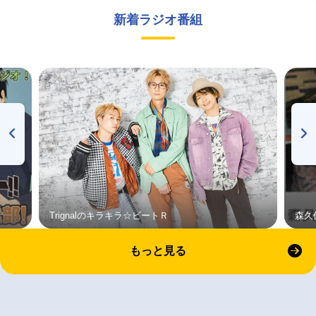
新着ラジオ番組
Trignalのキラキラ☆ビートＲ
森久
もっと見る