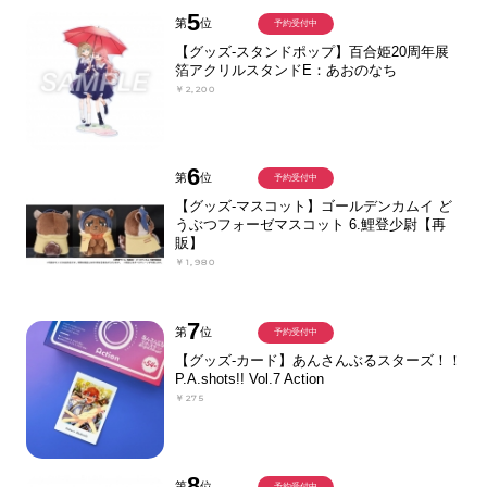
5
第
位
予約受付中
【グッズ-スタンドポップ】百合姫20周年展
箔アクリルスタンドE：あおのなち
￥2,200
6
第
位
予約受付中
【グッズ-マスコット】ゴールデンカムイ ど
うぶつフォーゼマスコット 6.鯉登少尉【再
販】
￥1,980
7
第
位
予約受付中
【グッズ-カード】あんさんぶるスターズ！！
P.A.shots!! Vol.7 Action
￥275
8
第
位
予約受付中