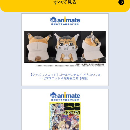
すべて見る
【グッズ-マスコット】ゴールデンカムイ どうぶつフォ
ーゼマスコット 4.尾形百之助【再販】