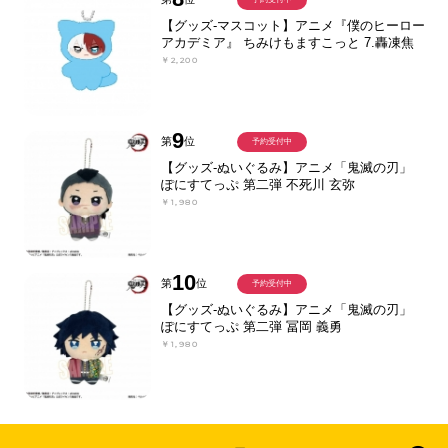
【グッズ-マスコット】アニメ『僕のヒーロー
アカデミア』 ちみけもますこっと 7.轟凍焦
￥2,200
9
第
位
予約受付中
【グッズ-ぬいぐるみ】アニメ「鬼滅の刃」
ぽにすてっぷ 第二弾 不死川 玄弥
￥1,980
10
第
位
予約受付中
【グッズ-ぬいぐるみ】アニメ「鬼滅の刃」
ぽにすてっぷ 第二弾 冨岡 義勇
￥1,980