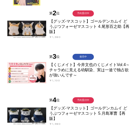
2
第
位
予約受付中
【グッズ-マスコット】ゴールデンカムイ ど
うぶつフォーゼマスコット 4.尾形百之助【再
販】
￥1,980
3
第
位
発売中
【くじメイト】今井文也のくじメイトVol.4～
チャラめに見える幼馴染、実は一途で独占欲
が強いんです～
￥1,100
4
第
位
予約受付中
【グッズ-マスコット】ゴールデンカムイ ど
うぶつフォーゼマスコット 5.月島軍曹【再
販】
￥1,980