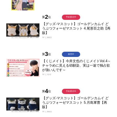
2
第
位
予約受付中
【グッズ-マスコット】ゴールデンカムイ ど
うぶつフォーゼマスコット 4.尾形百之助【再
販】
￥1,980
3
第
位
発売中
【くじメイト】今井文也のくじメイトVol.4～
チャラめに見える幼馴染、実は一途で独占欲
が強いんです～
￥1,100
4
第
位
予約受付中
【グッズ-マスコット】ゴールデンカムイ ど
うぶつフォーゼマスコット 5.月島軍曹【再
販】
￥1,980