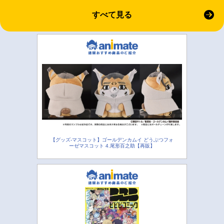
すべて見る
【グッズ-マスコット】ゴールデンカムイ どうぶつフォ
ーゼマスコット 4.尾形百之助【再販】