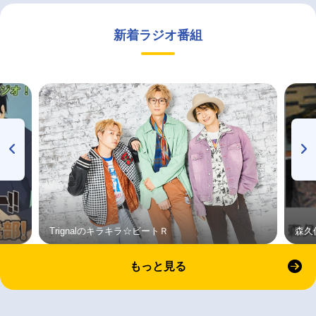
新着ラジオ番組
Trignalのキラキラ☆ビートＲ
森久
もっと見る