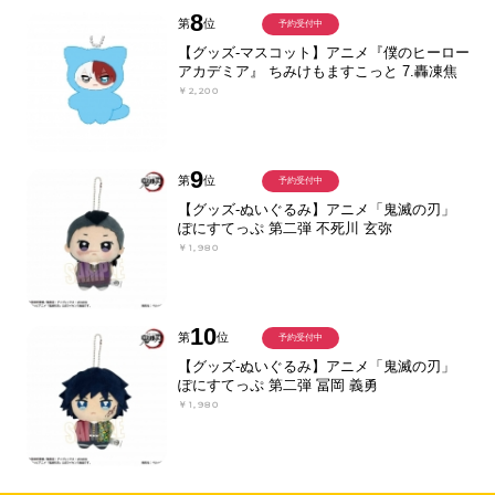
8
第
位
予約受付中
【グッズ-マスコット】アニメ『僕のヒーロー
アカデミア』 ちみけもますこっと 7.轟凍焦
￥2,200
9
第
位
予約受付中
【グッズ-ぬいぐるみ】アニメ「鬼滅の刃」
ぽにすてっぷ 第二弾 不死川 玄弥
￥1,980
10
第
位
予約受付中
【グッズ-ぬいぐるみ】アニメ「鬼滅の刃」
ぽにすてっぷ 第二弾 冨岡 義勇
￥1,980