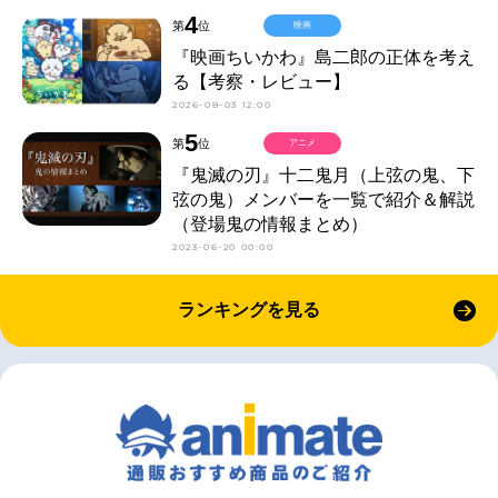
4
第
位
映画
『映画ちいかわ』島二郎の正体を考え
る【考察・レビュー】
2026-08-03 12:00
5
第
位
アニメ
『鬼滅の刃』十二鬼月（上弦の鬼、下
弦の鬼）メンバーを一覧で紹介＆解説
（登場鬼の情報まとめ）
2023-06-20 00:00
ランキングを見る