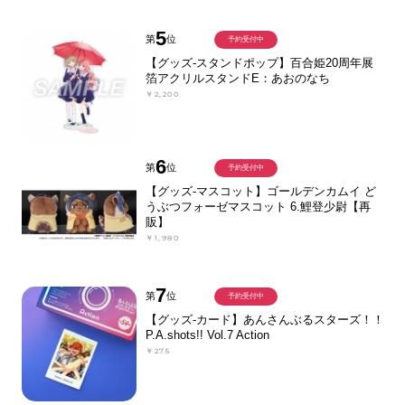
5
第
位
予約受付中
【グッズ-スタンドポップ】百合姫20周年展
箔アクリルスタンドE：あおのなち
￥2,200
6
第
位
予約受付中
【グッズ-マスコット】ゴールデンカムイ ど
うぶつフォーゼマスコット 6.鯉登少尉【再
販】
￥1,980
7
第
位
予約受付中
【グッズ-カード】あんさんぶるスターズ！！
P.A.shots!! Vol.7 Action
￥275