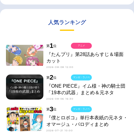
人気ランキング
1
第
位
アニメ
『たんプリ』第28話あらすじ＆場面
カット
2026-08-08 12:00
2
第
位
マンガ・ラノベ
『ONE PIECE』イム様・神の騎士団
「19本の武器」まとめ＆元ネタ
2026-08-06 16:30
3
第
位
マンガ・ラノベ
『僕とロボコ』単行本表紙の元ネタ・
オマージュ・パロディまとめ
2026-07-21 10:00