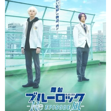
アニメ映画一覧
実写化映画一覧
今期アニメ曜日別一覧
春アニメ
夏アニメ
秋アニメ
冬アニメ
男性声優/女性声優一覧
FOLLOW US