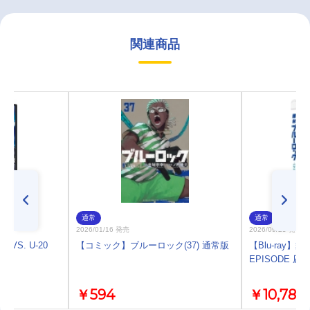
関連商品
通常
通常
2026/01/16 発売
2026/09/25 発売
VS. U-20
【コミック】ブルーロック(37) 通常版
【Blu-ray】
EPISODE 凪
￥594
￥10,780