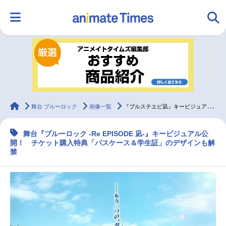
HOME
ランキング
アニメ
声優
ラジオ
みんなの声
グッズ
映画
animateTimes
舞台 ブルーロック
画像一覧
『ブルステエピ凪』キービジュアル＆チケット購入特典公開
舞台『ブルーロック -Re EPISODE 凪-』キービジュアル公
マンガ・ラノベ
ゲーム・アプリ
音楽
コスプレ
開！ チケット購入特典「パスケース＆学生証」のデザインも解
禁
2.5次元
配信・Vtuber
トレンド
無料マンガ
最新記事一覧
アニメ記事一覧
声優記事一覧