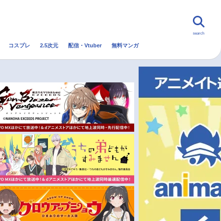
search
コスプレ
2.5次元
配信・Vtuber
無料マンガ
んなの声
グッズ
映画
・Vtuber
トレンド
無料マンガ
秋アニメ
冬アニメ