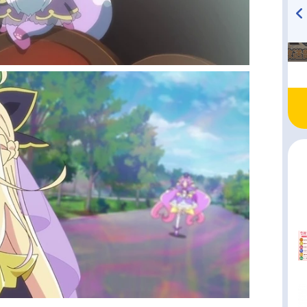
TVアニメ『戦隊大失格』
ハイキュー!! 烏野高校放送部!
radio 大直会 2nd season