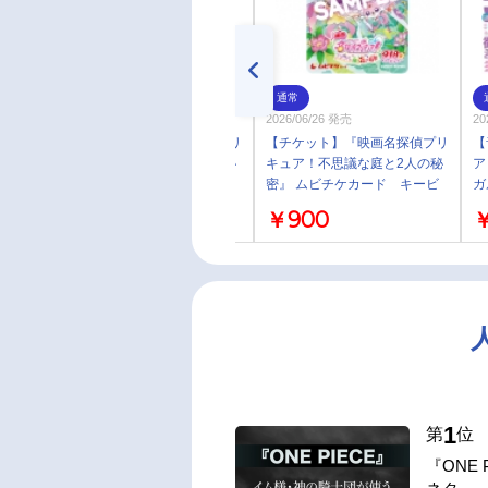
予約
通常
2026/06/26 発売
2026/06/26 発売
20
【チケット】『映画名探偵プリ
【チケット】『映画名探偵プリ
【
キュア！不思議な庭と2人の秘
キュア！不思議な庭と2人の秘
ア
密』 ムビチケカード キュア
密』 ムビチケカード キービ
ガ
アンサー 一般
ジュアル 小人
￥1,600
￥900
￥
1
第
位
『ONE