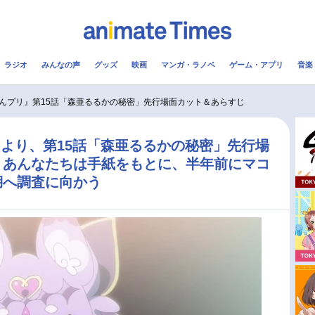
ラジオ
みんなの声
グッズ
映画
マンガ・ラノベ
ゲーム・アプリ
音楽
メ
声優
ラジオ
み
んプリ』第15話「森亜るるかの秘密」先行場面カット＆あらすじ
コスプレ
2.5次元
配信
より、第15話「森亜るるかの秘密」先行場
 あんなたちは手紙をもとに、半年前にマコ
アニメ映画一覧
今期アニメ曜日別一覧
湖へ調査に向かう
実写化映画一覧
春アニメ
男性声優/女性声優一覧
夏アニメ
FOLLOW US