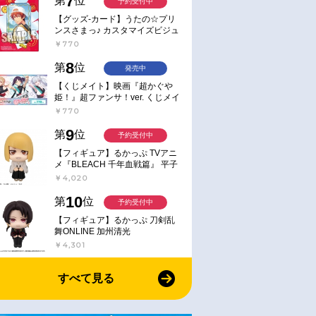
7
第
位
予約受付中
【グッズ-カード】うたの☆プリ
ンスさまっ♪ カスタマイズビジュ
アルカードコレクション Best
￥770
Shots from Everyday Life Ver.
通常
通常
8
第
位
発売中
2026/06/26 発売
2026/07/29 発売
【くじメイト】映画『超かぐや
『映画名探偵プリ
【チケット】『映画名探偵プリ
【音楽】TV 『名探偵プリ
姫！』超ファンサ！ver. くじメイ
な庭と2人の秘
キュア！不思議な庭と2人の秘
ア！』ボーカルアルバム～
ト
￥770
カード キュア
密』 ムビチケカード キービ
ガル・ツラナル～
9
般
ジュアル 小人
第
位
予約受付中
￥900
￥4,180
【フィギュア】るかっぷ TVアニ
メ『BLEACH 千年血戦篇』 平子
真子
￥4,020
10
第
位
予約受付中
【フィギュア】るかっぷ 刀剣乱
舞ONLINE 加州清光
￥4,301
すべて見る