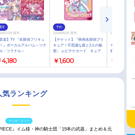
通常
予約
予約
26/07/29 発売
2026/06/26 発売
2026/06/26 発売
音楽】TV 『名探偵プリキュ
【チケット】『映画名探偵プリ
【チケット】
！』ボーカルアルバム～ツナ
キュア！不思議な庭と2人の秘
キュア！不思議
ル・ツラナル～
密』 ムビチケカード キュア
密』 ムビチケ
ミスティック 一般
アンサー 一
4,180
￥1,600
￥1,600
人気ランキング
マンガ・ラノベ
 PIECE』イム様・神の騎士団「19本の武器」まとめ＆元