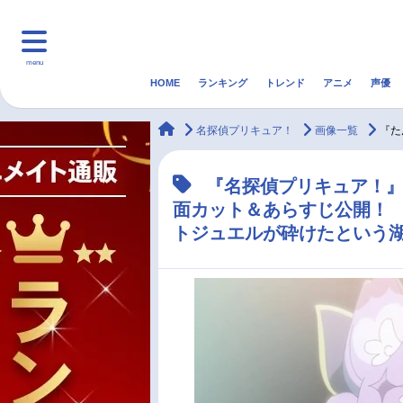
menu
HOME
ランキング
トレンド
アニメ
声優
HOME
ランキング
アニ
animateTimes
名探偵プリキュア！
画像一覧
『た
マンガ・ラノベ
ゲーム・アプリ
音楽
『名探偵プリキュア！』
面カット＆あらすじ公開！
最新記事一覧
トジュエルが砕けたという
アニメ記事一覧
声優記事一覧