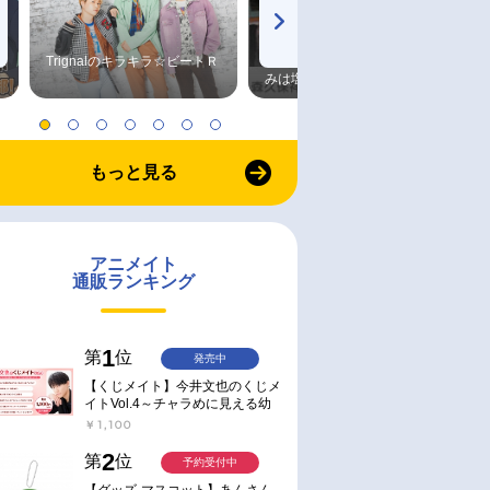
Trignalのキラキラ☆ビートＲ
森久保祥太郎×浪川大輔 つま
みは塩だけ
もっと見る
アニメイト
通販ランキング
1
第
位
発売中
【くじメイト】今井文也のくじメ
イトVol.4～チャラめに見える幼
馴染、実は一途で独占欲が強いん
￥1,100
です～
2
第
位
予約受付中
【グッズ-マスコット】あんさん