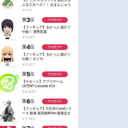
ぶるスターズ！！ おまんじゅう
にぎにぎマスコット ねくすと2
￥770
Hbox
3
第
位
予約受付中
【フィギュア】るかっぷ 超かぐ
や姫！ 酒寄彩葉
￥3,927
4
第
位
予約受付中
【フィギュア】るかっぷ 超かぐ
や姫！ かぐや
￥3,927
5
第
位
予約受付中
【カセット】アプリゲーム
18TRIP Cassette #14
￥8,800
6
第
位
予約受付中
【フィギュア】G.E.M.Caratシリ
ーズ 銀魂 坂田銀時Ver.攘夷志士
完成品フィギュア
￥7,480