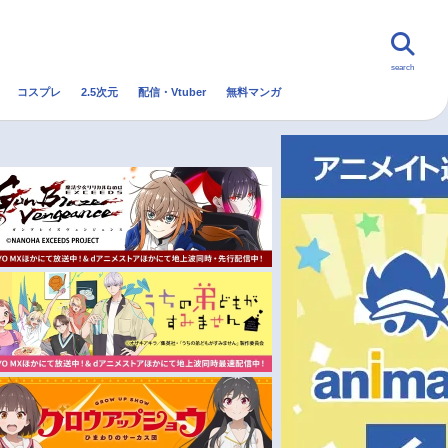
search
コスプレ
2.5次元
配信・Vtuber
無料マンガ
んなの声
グッズ
映画
・Vtuber
トレンド
無料マンガ
秋アニメ
冬アニメ