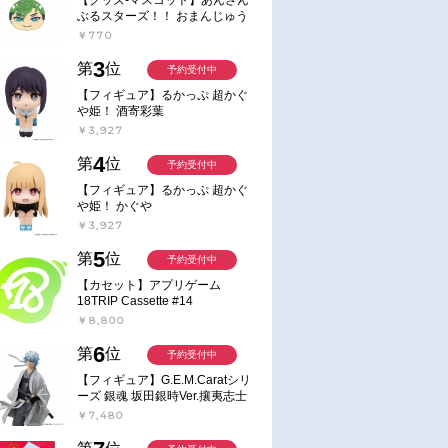
ぶるスターズ！！ おまんじゅう
にぎにぎマスコット ねくすと2
￥770
Hbox
3
第
位
予約受付中
【フィギュア】るかっぷ 超かぐ
や姫！ 酒寄彩葉
￥3,927
4
第
位
予約受付中
【フィギュア】るかっぷ 超かぐ
や姫！ かぐや
￥3,927
5
第
位
予約受付中
【カセット】アプリゲーム
18TRIP Cassette #14
￥8,800
6
第
位
予約受付中
【フィギュア】G.E.M.Caratシリ
ーズ 銀魂 坂田銀時Ver.攘夷志士
完成品フィギュア
￥7,480