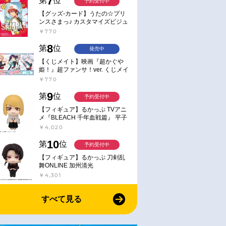
7
第
位
予約受付中
【グッズ-カード】うたの☆プリ
ンスさまっ♪ カスタマイズビジュ
アルカードコレクション Best
￥770
Shots from Everyday Life Ver.
通常
通常
8
第
位
発売中
2026/06/26 発売
2026/07/29 発売
【くじメイト】映画『超かぐや
『映画名探偵プリ
【チケット】『映画名探偵プリ
【音楽】TV 『名探偵プリ
姫！』超ファンサ！ver. くじメイ
な庭と2人の秘
キュア！不思議な庭と2人の秘
ア！』ボーカルアルバム～
ト
￥770
カード キュア
密』 ムビチケカード キービ
ガル・ツラナル～
9
般
ジュアル 小人
第
位
予約受付中
￥900
￥4,180
【フィギュア】るかっぷ TVアニ
メ『BLEACH 千年血戦篇』 平子
真子
￥4,020
10
第
位
予約受付中
【フィギュア】るかっぷ 刀剣乱
舞ONLINE 加州清光
￥4,301
すべて見る