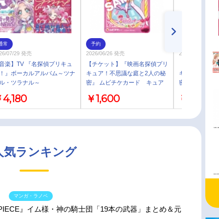
通常
予約
予約
26/07/29 発売
2026/06/26 発売
2026/06/26 発売
音楽】TV 『名探偵プリキュ
【チケット】『映画名探偵プリ
【チケット】
！』ボーカルアルバム～ツナ
キュア！不思議な庭と2人の秘
キュア！不思議
ル・ツラナル～
密』 ムビチケカード キュア
密』 ムビチケ
ミスティック 一般
アンサー 一
4,180
￥1,600
￥1,600
人気ランキング
マンガ・ラノベ
 PIECE』イム様・神の騎士団「19本の武器」まとめ＆元