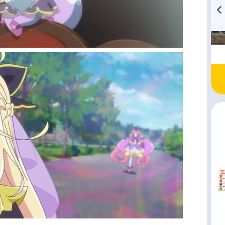
TVアニメ『戦隊大失格』
ハイキュー!! 烏野高校放送部!
radio 大直会 2nd season