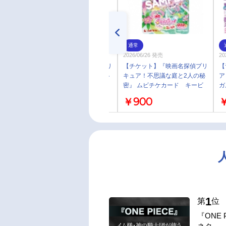
予約
通常
2026/06/26 発売
2026/06/26 発売
20
【チケット】『映画名探偵プリ
【チケット】『映画名探偵プリ
【
キュア！不思議な庭と2人の秘
キュア！不思議な庭と2人の秘
ア
密』 ムビチケカード キュア
密』 ムビチケカード キービ
ガ
アンサー 一般
ジュアル 小人
￥1,600
￥900
￥
1
第
位
『ONE