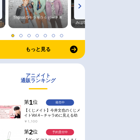
Trignalのキラキラ☆ビートＲ
森久保祥太郎×浪川大輔 つま
みは塩だけ
もっと見る
アニメイト
通販ランキング
1
第
位
発売中
【くじメイト】今井文也のくじメ
イトVol.4～チャラめに見える幼
馴染、実は一途で独占欲が強いん
￥1,100
です～
2
第
位
予約受付中
【グッズ-マスコット】あんさん