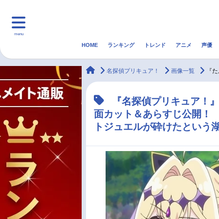
menu
HOME
ランキング
トレンド
アニメ
声優
HOME
ランキング
アニ
animateTimes
名探偵プリキュア！
画像一覧
『た
マンガ・ラノベ
ゲーム・アプリ
音楽
『名探偵プリキュア！』
面カット＆あらすじ公開！
最新記事一覧
トジュエルが砕けたという
アニメ記事一覧
声優記事一覧