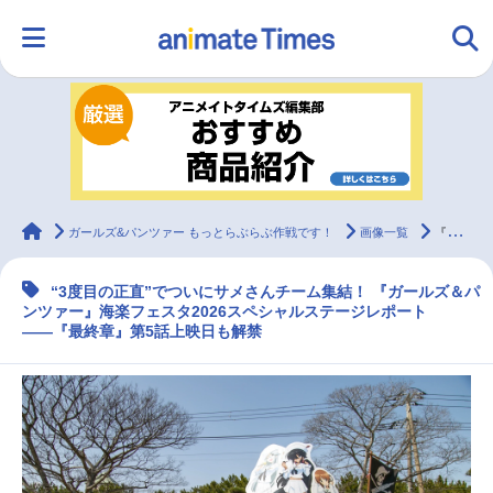
HOME
ランキング
アニメ
声優
ラジオ
みんなの声
グッズ
映画
animateTimes
ガールズ&パンツァー もっとらぶらぶ作戦です！
画像一覧
『ガルパン』海楽フェスタ2026ステージレポ
“3度目の正直”でついにサメさんチーム集結！ 『ガールズ＆パ
マンガ・ラノベ
ゲーム・アプリ
音楽
コスプレ
ンツァー』海楽フェスタ2026スペシャルステージレポート
――『最終章』第5話上映日も解禁
2.5次元
配信・Vtuber
トレンド
無料マンガ
最新記事一覧
アニメ記事一覧
声優記事一覧