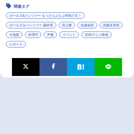
関連タグ
ガールズ&パンツァー もっとらぶらぶ作戦です！
ガールズ＆パンツァー 最終章
渕上舞
佐倉綾音
高森奈津美
大地葉
米澤円
声優
イベント
2026アニメ映画
レポート