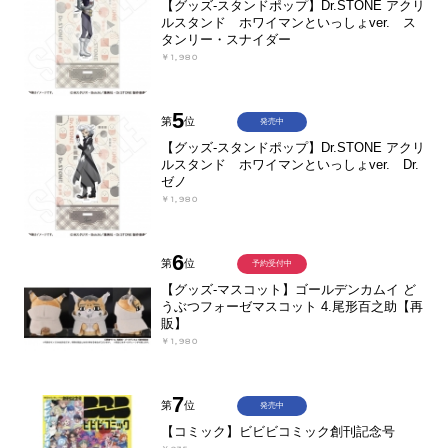
【グッズ-スタンドポップ】Dr.STONE アクリ
ルスタンド ホワイマンといっしょver. ス
タンリー・スナイダー
￥1,980
5
第
位
発売中
【グッズ-スタンドポップ】Dr.STONE アクリ
ルスタンド ホワイマンといっしょver. Dr.
ゼノ
￥1,980
6
第
位
予約受付中
【グッズ-マスコット】ゴールデンカムイ ど
うぶつフォーゼマスコット 4.尾形百之助【再
販】
￥1,980
7
第
位
発売中
【コミック】ビビビコミック創刊記念号