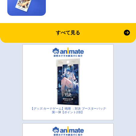
すべて見る
【グッズ-カードゲーム】鳴潮 ：対決 ブースターパック
第一弾【ポイント2倍】