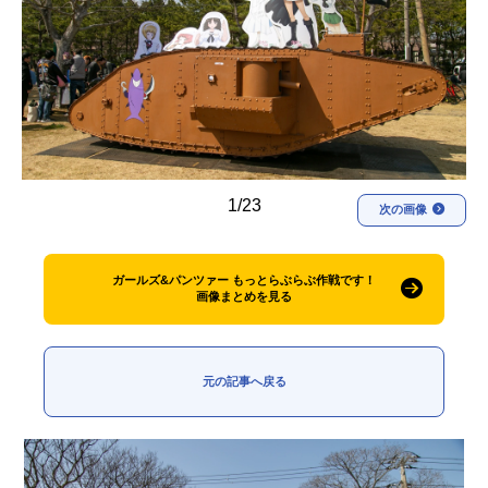
アニメ映画一覧
実写化映画一覧
今期アニメ曜日別一覧
春アニメ
夏アニメ
秋アニメ
冬アニメ
1/23
次の画像
男性声優/女性声優一覧
FOLLOW US
ガールズ&パンツァー もっとらぶらぶ作戦です！
画像まとめを見る
元の記事へ戻る