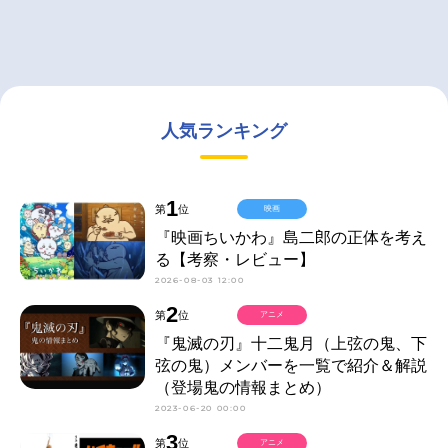
人気ランキング
1
第
位
映画
『映画ちいかわ』島二郎の正体を考え
る【考察・レビュー】
2026-08-03 12:00
2
第
位
アニメ
『鬼滅の刃』十二鬼月（上弦の鬼、下
弦の鬼）メンバーを一覧で紹介＆解説
（登場鬼の情報まとめ）
2023-06-20 00:00
3
第
位
アニメ