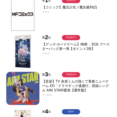
1
第
位
予約受付中
【コミック】魔法少女ノ魔女裁判(2)
￥924
2
第
位
予約受付中
【グッズ-カードゲーム】鳴潮 ：対決 ブース
ターパック第一弾【ポイント2倍】
￥440
3
第
位
予約受付中
【音楽】TV 灰原くんの強くて青春ニューゲ
ーム ED「ドラマチック逃避行」収録シング
ル AIM STAR/愛美【通常盤】
￥1,999
4
第
位
発売中