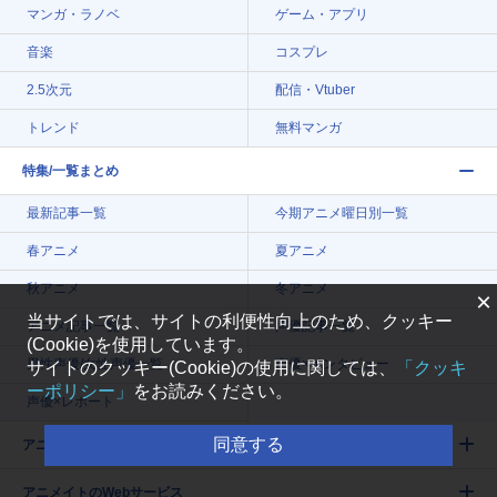
マンガ・ラノベ
ゲーム・アプリ
音楽
コスプレ
2.5次元
配信・Vtuber
トレンド
無料マンガ
特集/一覧まとめ
最新記事一覧
今期アニメ曜日別一覧
春アニメ
夏アニメ
秋アニメ
冬アニメ
×
当サイトでは、サイトの利便性向上のため、クッキー
アニメ記事一覧
声優記事一覧
(Cookie)を使用しています。
男性声優/女性声優一覧
声優×インタビュー
サイトのクッキー(Cookie)の使用に関しては、
「クッキ
ーポリシー」
をお読みください。
声優×レポート
同意する
アニメイトタイムズについて
アニメイトのWebサービス