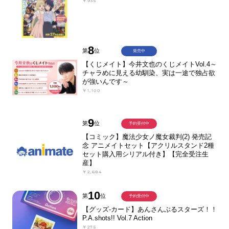
￥935
8
第
位
発売中
【くじメイト】今井文也のくじメイトVol.4～
チャラめに見える幼馴染、実は一途で独占欲
が強いんです～
￥1,100
9
第
位
予約受付中
【コミック】魔法少女ノ魔女裁判(2) 発売記
念 アニメイトセット【アクリルスタンド2種
セット購入用シリアル付き】【完全受注生
産】
￥2,684
10
第
位
予約受付中
【グッズ-カード】あんさんぶるスターズ！！
P.A.shots!! Vol.7 Action
￥275