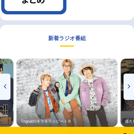
新着ラジオ番組
Trignalのキラキラ☆ビートＲ
森久