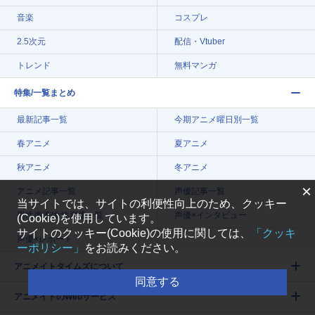
音楽
コスプレ
2.5次元
配信・Vtuber
トレンド
無料マンガ
特集/一覧まとめ
最新記事一覧
今期アニメ曜日別一覧
春アニメ
夏アニメ
秋アニメ
冬アニメ
×
アニメ記事一覧
声優記事一覧
当サイトでは、サイトの利便性向上のため、クッキー
男性声優/女性声優一覧
声優×インタビュー
(Cookie)を使用しています。
サイトのクッキー(Cookie)の使用に関しては、
「クッキ
声優×レポート
ーポリシー」
をお読みください。
アニメイトタイムズについて
同意する
アニメイトのWebサービス