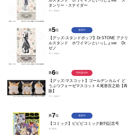
ルスタンド ホワイマンといっしょver. ス
タンリー・スナイダー
￥1,980
5
第
位
発売中
【グッズ-スタンドポップ】Dr.STONE アクリ
ルスタンド ホワイマンといっしょver. Dr.
ゼノ
￥1,980
6
第
位
予約受付中
【グッズ-マスコット】ゴールデンカムイ ど
うぶつフォーゼマスコット 4.尾形百之助【再
販】
￥1,980
7
第
位
発売中
【コミック】ビビビコミック創刊記念号
￥935