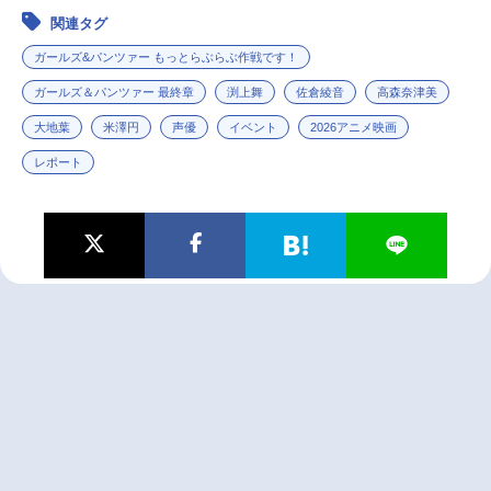
関連タグ
ガールズ&パンツァー もっとらぶらぶ作戦です！
ガールズ＆パンツァー 最終章
渕上舞
佐倉綾音
高森奈津美
大地葉
米澤円
声優
イベント
2026アニメ映画
レポート