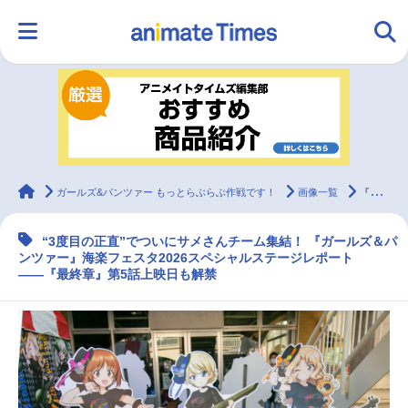
HOME
ランキング
アニメ
声優
ラジオ
みんなの声
グッズ
映画
animateTimes
ガールズ&パンツァー もっとらぶらぶ作戦です！
画像一覧
『ガルパン』海楽フェスタ2026ステージレポ
“3度目の正直”でついにサメさんチーム集結！ 『ガールズ＆パ
マンガ・ラノベ
ゲーム・アプリ
音楽
コスプレ
ンツァー』海楽フェスタ2026スペシャルステージレポート
――『最終章』第5話上映日も解禁
2.5次元
配信・Vtuber
トレンド
無料マンガ
最新記事一覧
アニメ記事一覧
声優記事一覧