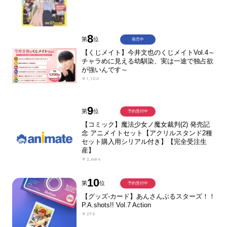
8
第
位
発売中
【くじメイト】今井文也のくじメイトVol.4～
チャラめに見える幼馴染、実は一途で独占欲
が強いんです～
￥1,100
9
第
位
予約受付中
【コミック】魔法少女ノ魔女裁判(2) 発売記
念 アニメイトセット【アクリルスタンド2種
セット購入用シリアル付き】【完全受注生
産】
￥2,684
10
第
位
予約受付中
【グッズ-カード】あんさんぶるスターズ！！
P.A.shots!! Vol.7 Action
￥275