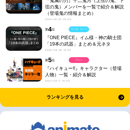
『鬼滅の刃』十二鬼月（上弦の鬼、下
弦の鬼）メンバーを一覧で紹介＆解説
（登場鬼の情報まとめ）
2023-06-20 00:00
4
第
位
マンガ・ラノベ
『ONE PIECE』イム様・神の騎士団
「19本の武器」まとめ＆元ネタ
2026-08-06 16:30
5
第
位
アニメ
『ハイキュー!!』キャラクター（登場
人物）一覧・紹介＆解説
2024-03-11 16:00
ランキングを見る