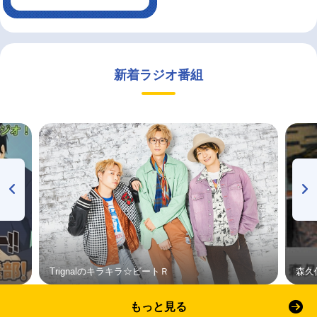
新着ラジオ番組
Trignalのキラキラ☆ビートＲ
森久
もっと見る