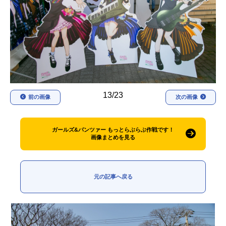
アニメ映画一覧
実写化映画一覧
今期アニメ曜日別一覧
春アニメ
夏アニメ
秋アニメ
冬アニメ
13/23
前の画像
次の画像
男性声優/女性声優一覧
FOLLOW US
ガールズ&パンツァー もっとらぶらぶ作戦です！
画像まとめを見る
元の記事へ戻る