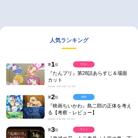
人気ランキング
1
第
位
アニメ
『たんプリ』第28話あらすじ＆場面
カット
2026-08-08 12:00
2
第
位
映画
『映画ちいかわ』島二郎の正体を考え
る【考察・レビュー】
2026-08-03 12:00
3
第
位
アニメ