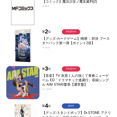
【コミック】魔法少女ノ魔女裁判(2)
￥924
2
第
位
予約受付中
【グッズ-カードゲーム】鳴潮 ：対決 ブース
ターパック第一弾【ポイント2倍】
￥440
3
第
位
予約受付中
【音楽】TV 灰原くんの強くて青春ニューゲ
ーム ED「ドラマチック逃避行」収録シング
ル AIM STAR/愛美【通常盤】
￥1,999
4
第
位
発売中
【グッズ-スタンドポップ】Dr.STONE アクリ