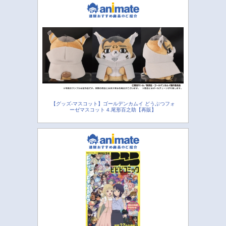
【グッズ-マスコット】ゴールデンカムイ どうぶつフォ
ーゼマスコット 4.尾形百之助【再販】