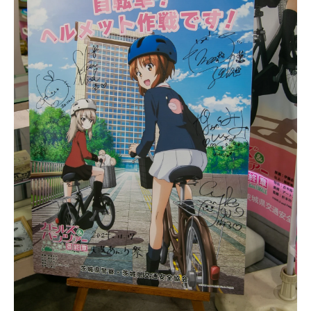
アニメ映画一覧
実写化映画一覧
今期アニメ曜日別一覧
春アニメ
夏アニメ
秋アニメ
冬アニメ
男性声優/女性声優一覧
FOLLOW US