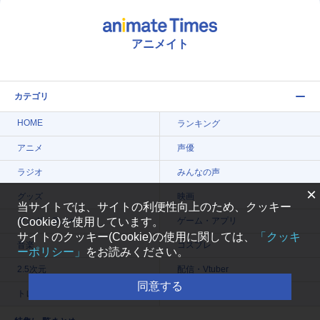
アニメイト
カテゴリ
HOME
ランキング
アニメ
声優
ラジオ
みんなの声
×
グッズ
映画
当サイトでは、サイトの利便性向上のため、クッキー
マンガ・ラノベ
ゲーム・アプリ
(Cookie)を使用しています。
サイトのクッキー(Cookie)の使用に関しては、
「クッキ
音楽
コスプレ
ーポリシー」
をお読みください。
2.5次元
配信・Vtuber
同意する
トレンド
無料マンガ