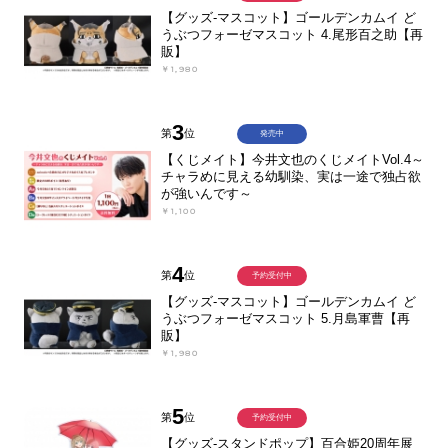
【グッズ-マスコット】ゴールデンカムイ ど
うぶつフォーゼマスコット 4.尾形百之助【再
販】
￥1,980
3
第
位
発売中
【くじメイト】今井文也のくじメイトVol.4～
チャラめに見える幼馴染、実は一途で独占欲
が強いんです～
￥1,100
4
第
位
予約受付中
【グッズ-マスコット】ゴールデンカムイ ど
うぶつフォーゼマスコット 5.月島軍曹【再
販】
￥1,980
5
第
位
予約受付中
【グッズ-スタンドポップ】百合姫20周年展