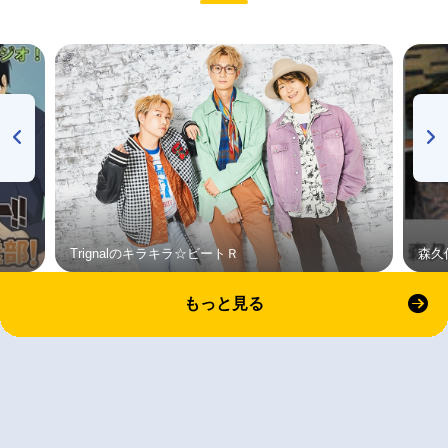
Trignalのキラキラ☆ビートＲ
森久
もっと見る