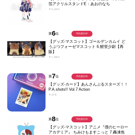
箔アクリルスタンドE：あおのなち
￥2,200
6
第
位
予約受付中
【グッズ-マスコット】ゴールデンカムイ ど
うぶつフォーゼマスコット 6.鯉登少尉【再
販】
￥1,980
7
第
位
予約受付中
【グッズ-カード】あんさんぶるスターズ！！
P.A.shots!! Vol.7 Action
￥275
8
第
位
予約受付中
【グッズ-マスコット】アニメ『僕のヒーロー
アカデミア』 ちみけもますこっと 7.轟凍焦