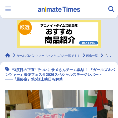
HOME
ランキング
アニメ
声優
ラジオ
みんなの声
グッズ
映画
animateTimes
ガールズ&パンツァー もっとらぶらぶ作戦です！
画像一覧
『ガルパン』海楽フェスタ2026ステージレポ
“3度目の正直”でついにサメさんチーム集結！ 『ガールズ＆パ
マンガ・ラノベ
ゲーム・アプリ
音楽
コスプレ
ンツァー』海楽フェスタ2026スペシャルステージレポート
――『最終章』第5話上映日も解禁
2.5次元
配信・Vtuber
トレンド
無料マンガ
最新記事一覧
アニメ記事一覧
声優記事一覧