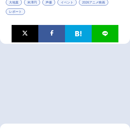
大地葉
米澤円
声優
イベント
2026アニメ映画
レポート