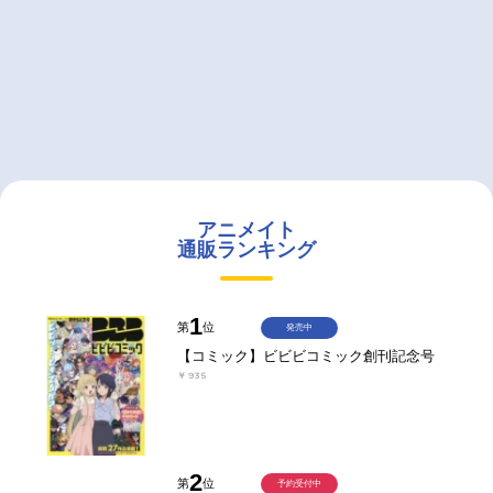
アニメイト
通販ランキング
1
第
位
発売中
【コミック】ビビビコミック創刊記念号
￥935
2
第
位
予約受付中