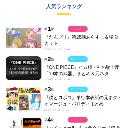
人気ランキング
1
第
位
アニメ
『たんプリ』第28話あらすじ＆場面
カット
2026-08-08 12:00
2
第
位
マンガ・ラノベ
『ONE PIECE』イム様・神の騎士団
「19本の武器」まとめ＆元ネタ
2026-08-06 16:30
3
第
位
マンガ・ラノベ
『僕とロボコ』単行本表紙の元ネタ・
オマージュ・パロディまとめ
2026-07-21 10:00
4
第
位
アニメ
『ハイキュー!!』キャラクター（登場