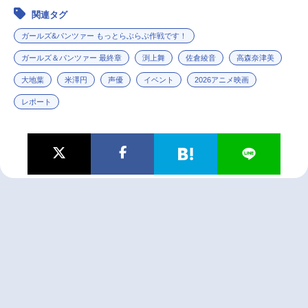
関連タグ
ガールズ&パンツァー もっとらぶらぶ作戦です！
ガールズ＆パンツァー 最終章
渕上舞
佐倉綾音
高森奈津美
大地葉
米澤円
声優
イベント
2026アニメ映画
レポート