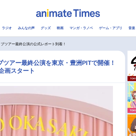
ラジオ
みんなの声
グッズ
映画
マンガ・ラノベ
ゲーム・アプリ
音楽
メ
声優
ラジオ
み
ライブツアー最終公演の公式レポート到着！
コスプレ
2.5次元
配信
イブツアー最終公演を東京・豊洲PITで開催！
企画スタート
アニメ映画一覧
今期アニメ曜日別一覧
実写化映画一覧
春アニメ
男性声優/女性声優一覧
夏アニメ
FOLLOW US