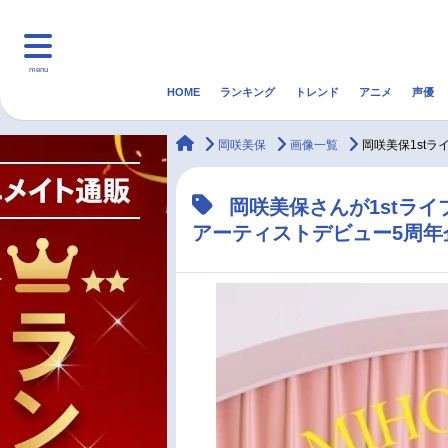
menu
HOME
ランキング
トレンド
アニメ
声優
HOME
ランキング
アニ
animateTimes
岡咲美保
画像一覧
岡咲美保1st
マンガ・ラノベ
ゲーム・アプリ
音楽
岡咲美保さんが1stラ
アーティストデビュー5周年
最新記事一覧
アニメ記事一覧
声優記事一覧