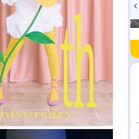
高橋美紀のおんぷの気持ち
TVアニメ『戦隊大失格』
♪ in アニメイトタイムズ
radio 大直会 2nd season