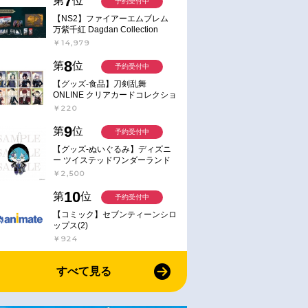
7
第
位
予約受付中
【NS2】ファイアーエムブレム
万紫千紅 Dagdan Collection
￥14,979
8
第
位
予約受付中
【グッズ-食品】刀剣乱舞
ONLINE クリアカードコレクショ
ンガム
￥220
9
第
位
予約受付中
【グッズ-ぬいぐるみ】ディズニ
ー ツイステッドワンダーランド
ミニミニぬいぐるみ(クラブ・ウ
￥2,500
ェアver.) イデア・シュラウド
10
第
位
予約受付中
【コミック】セブンティーンシロ
ップス(2)
￥924
すべて見る