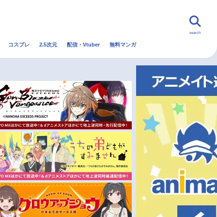
search
コスプレ
2.5次元
配信・Vtuber
無料マンガ
んなの声
グッズ
映画
・Vtuber
トレンド
無料マンガ
秋アニメ
冬アニメ