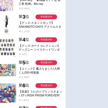
三章 蛇神』Blu-ray
￥9,900
3
第
位
予約受付中
【グッズ-スタンドポップ】
SAKAMOTO DAYS アクリルスタ
ンド～Sunny Afternoon～ 4.南雲
￥2,200
4
第
位
予約受付中
【グッズ-カードコレクション】
ディズニー ツイステッドワンダ
ーランド ランダムカードコレク
￥400
ション クラブ・ウェアver.
5
第
位
予約受付中
【コミック】魔入りました!入間
くん(50) 特装版
￥3,850
6
第
位
予約受付中
【音楽】うたの☆プリンスさまっ
♪ ST☆RISH PRISM FOREVER!
￥1,650