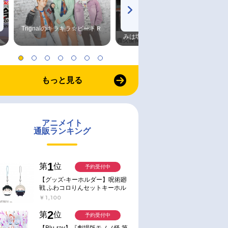
Trignalのキラキラ☆ビートＲ
森久保祥太郎×浪川大輔 つま
みは塩だけ
もっと見る
アニメイト
通販ランキング
1
第
位
予約受付中
【グッズ-キーホルダー】呪術廻
戦 ふわコロりんセットキーホル
ダー【アニメイト特典付】
￥1,100
2
第
位
予約受付中
【Blu-ray】『劇場版モノノ怪 第