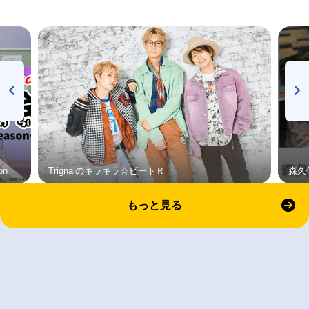
on
Trignalのキラキラ☆ビートＲ
森久
もっと見る