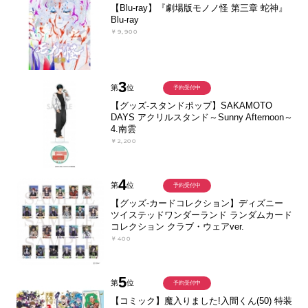
【Blu-ray】『劇場版モノノ怪 第三章 蛇神』
Blu-ray
￥9,900
3
第
位
予約受付中
【グッズ-スタンドポップ】SAKAMOTO
DAYS アクリルスタンド～Sunny Afternoon～
4.南雲
￥2,200
4
第
位
予約受付中
【グッズ-カードコレクション】ディズニー
ツイステッドワンダーランド ランダムカード
コレクション クラブ・ウェアver.
￥400
5
第
位
予約受付中
【コミック】魔入りました!入間くん(50) 特装