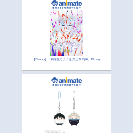
【Blu-ray】『劇場版モノノ怪 第三章 蛇神』Blu-ray