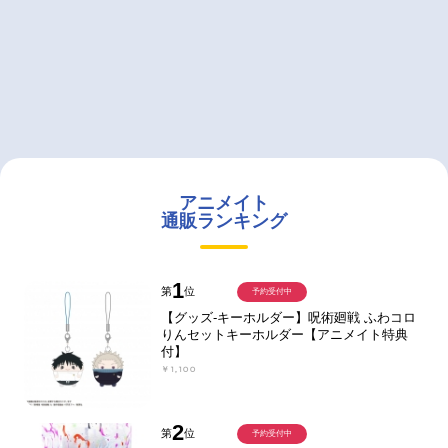
アニメイト
通販ランキング
1
第
位
予約受付中
【グッズ-キーホルダー】呪術廻戦 ふわコロ
りんセットキーホルダー【アニメイト特典
付】
￥1,100
2
第
位
予約受付中