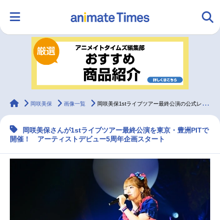
HOME
ランキング
アニメ
声優
ラジオ
みんなの声
グッズ
映画
animateTimes
岡咲美保
画像一覧
岡咲美保1stライブツアー最終公演の公式レポート到着！
岡咲美保さんが1stライブツアー最終公演を東京・豊洲PITで
マンガ・ラノベ
ゲーム・アプリ
音楽
コスプレ
開催！ アーティストデビュー5周年企画スタート
2.5次元
配信・Vtuber
トレンド
無料マンガ
最新記事一覧
アニメ記事一覧
声優記事一覧