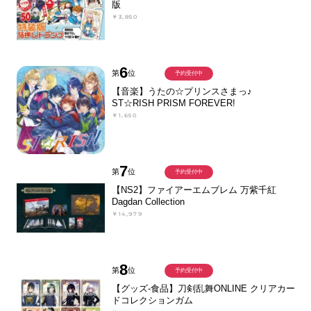
版
￥3,850
6
第
位
予約受付中
【音楽】うたの☆プリンスさまっ♪
ST☆RISH PRISM FOREVER!
￥1,650
7
第
位
予約受付中
【NS2】ファイアーエムブレム 万紫千紅
Dagdan Collection
￥14,979
8
第
位
予約受付中
【グッズ-食品】刀剣乱舞ONLINE クリアカー
ドコレクションガム