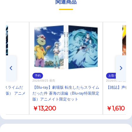
関連商品
予約
お取り寄せ
2026/09/25 発売
2026/07/10 発売
したらスライムだ
【Blu-ray】劇場版 転生したらスライム
【雑誌】声優グ
限定版） アニメ
だった件 蒼海の涙編（Blu-ray特装限定
版）アニメイト限定セット
￥13,200
￥1,610