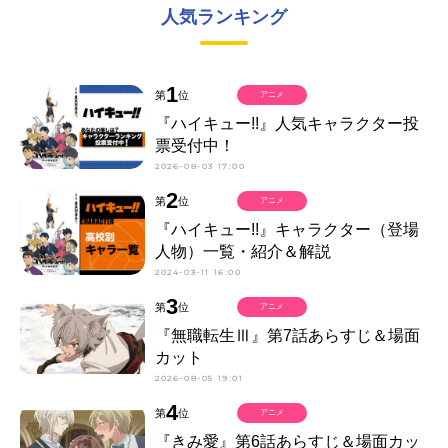
人気ランキング
1
第
位
アニメ
『ハイキュー!!』人気キャラクター投
票受付中！
2026-08-03 17:00
2
第
位
アニメ
『ハイキュー!!』キャラクター（登場
人物）一覧・紹介＆解説
2024-03-11 16:00
3
第
位
アニメ
『無職転生Ⅲ』第7話あらすじ＆場面
カット
2026-08-05 19:01
4
第
位
アニメ
『きみ愛』第6話あらすじ＆場面カッ