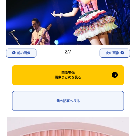
アニメ映画一覧
実写化映画一覧
今期アニメ曜日別一覧
春アニメ
夏アニメ
秋アニメ
冬アニメ
2/7
前の画像
次の画像
男性声優/女性声優一覧
岡咲美保
FOLLOW US
画像まとめを見る
元の記事へ戻る