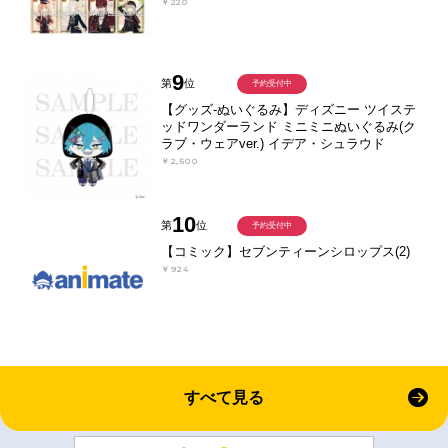
￥220
9
第
位
予約受付中
【グッズ-ぬいぐるみ】ディズニー ツイステ
ッドワンダーランド ミニミニぬいぐるみ(ク
ラブ・ウェアver.) イデア・シュラウド
￥2,500
10
第
位
予約受付中
【コミック】セブンティーンシロップス(2)
￥924
すべて見る