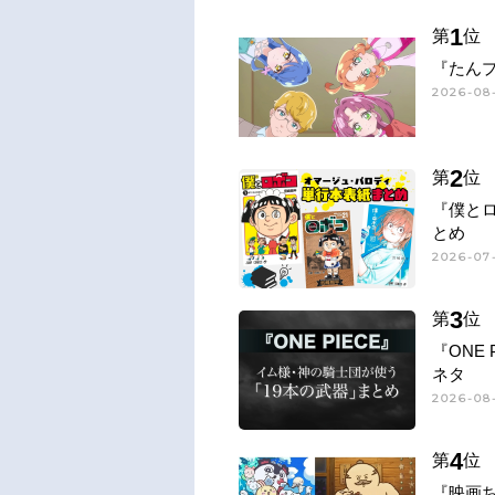
1
第
位
『たん
2026-08
2
第
位
『僕と
とめ
2026-07-
3
第
位
『ONE
ネタ
2026-08-
4
第
位
『映画