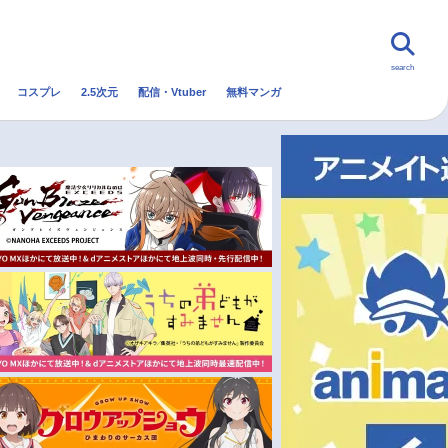
search
コスプレ
2.5次元
配信・Vtuber
無料マンガ
んなの声
グッズ
映画
・Vtuber
トレンド
無料マンガ
秋アニメ
冬アニメ