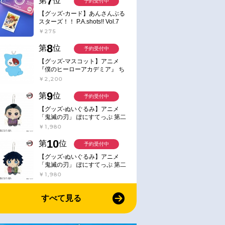
7
第
位
予約受付中
【グッズ-カード】あんさんぶる
スターズ！！ P.A.shots!! Vol.7
Action
￥275
8
第
位
予約受付中
【グッズ-マスコット】アニメ
『僕のヒーローアカデミア』 ち
みけもますこっと 7.轟凍焦
￥2,200
9
第
位
予約受付中
【グッズ-ぬいぐるみ】アニメ
「鬼滅の刃」 ぽにすてっぷ 第二
弾 不死川 玄弥
￥1,980
10
第
位
予約受付中
【グッズ-ぬいぐるみ】アニメ
「鬼滅の刃」 ぽにすてっぷ 第二
弾 冨岡 義勇
￥1,980
すべて見る