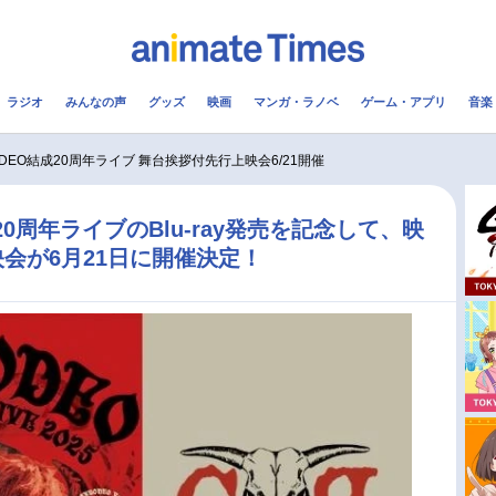
ラジオ
みんなの声
グッズ
映画
マンガ・ラノベ
ゲーム・アプリ
音楽
メ
声優
ラジオ
み
ODEO結成20周年ライブ 舞台挨拶付先行上映会6/21開催
コスプレ
2.5次元
配信
20周年ライブのBlu-ray発売を記念して、映
会が6月21日に開催決定！
アニメ映画一覧
今期アニメ曜日別一覧
実写化映画一覧
春アニメ
男性声優/女性声優一覧
夏アニメ
FOLLOW US