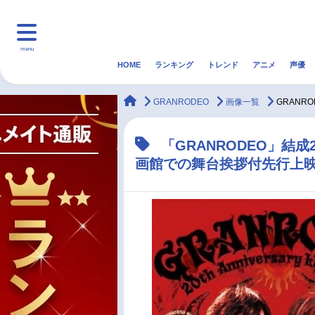
menu
HOME
ランキング
トレンド
アニメ
声優
HOME
ランキング
アニ
animateTimes
GRANRODEO
画像一覧
GRANR
マンガ・ラノベ
ゲーム・アプリ
音楽
「GRANRODEO」結成
画館での舞台挨拶付先行上映
最新記事一覧
アニメ記事一覧
声優記事一覧