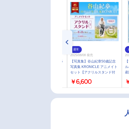
通常
通常
2025/09/16 発売
2025/08/08 発売
20
【雑誌】VOICE STARS Vol.35
【写真集】谷山紀章50歳記念
【
限定表紙版
写真集 KRONICLE アニメイト
ル
セット【アクリルスタンド付
産
き】
￥1,650
￥6,600
￥