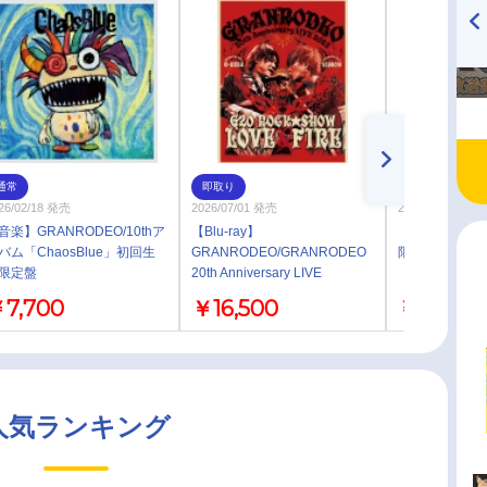
TVアニメ『戦隊大失格』
ハイキュー!! 烏野高校放送部!
radio 大直会 2nd season
通常
即取り
通常
26/02/18 発売
2026/07/01 発売
2025/09/16 発売
音楽】GRANRODEO/10thア
【Blu-ray】
【雑誌】VOICE S
バム「ChaosBlue」初回生
GRANRODEO/GRANRODEO
限定表紙版
限定盤
20th Anniversary LIVE
2025「G20 ROCK☆SHOW
7,700
￥16,500
￥1,650
LOVE&FIRE～愛と情炎の
GRANRODEO～」 完全生産限
定盤
人気ランキング