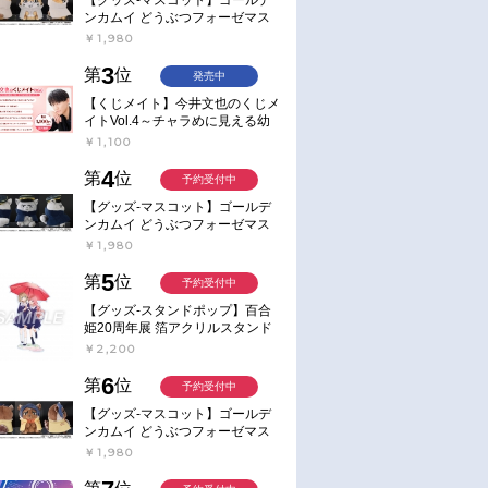
ンカムイ どうぶつフォーゼマス
コット 4.尾形百之助【再販】
￥1,980
3
第
位
発売中
【くじメイト】今井文也のくじメ
イトVol.4～チャラめに見える幼
馴染、実は一途で独占欲が強いん
￥1,100
です～
4
第
位
予約受付中
【グッズ-マスコット】ゴールデ
ンカムイ どうぶつフォーゼマス
コット 5.月島軍曹【再販】
￥1,980
5
第
位
予約受付中
【グッズ-スタンドポップ】百合
姫20周年展 箔アクリルスタンド
E：あおのなち
￥2,200
6
第
位
予約受付中
【グッズ-マスコット】ゴールデ
ンカムイ どうぶつフォーゼマス
コット 6.鯉登少尉【再販】
￥1,980