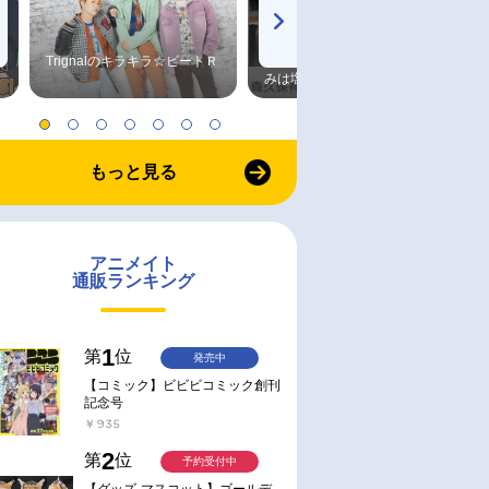
Trignalのキラキラ☆ビートＲ
森久保祥太郎×浪川大輔 つま
みは塩だけ
もっと見る
通常
通常
2025/08/08 発売
2026/02/18 発売
TARS Vol.35
【写真集】谷山紀章50歳記念
【音楽】GRANRODEO/10t
写真集 KRONICLE アニメイト
ルバム「ChaosBlue」初回
アニメイト
セット【アクリルスタンド付
産限定盤
通販ランキング
き】
￥6,600
￥7,700
1
第
位
発売中
【コミック】ビビビコミック創刊
記念号
￥935
2
第
位
予約受付中
【グッズ-マスコット】ゴールデ