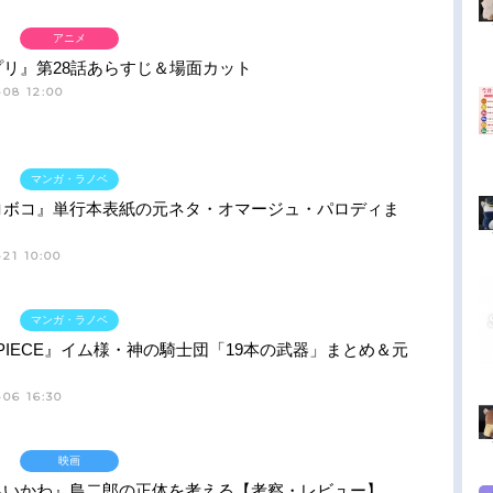
アニメ
プリ』第28話あらすじ＆場面カット
-08 12:00
マンガ・ラノベ
ロボコ』単行本表紙の元ネタ・オマージュ・パロディま
21 10:00
マンガ・ラノベ
 PIECE』イム様・神の騎士団「19本の武器」まとめ＆元
06 16:30
映画
ちいかわ』島二郎の正体を考える【考察・レビュー】