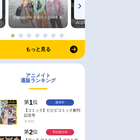
Trignalのキラキラ☆ビートＲ
森久保祥太郎×浪川大輔 つま
みは塩だけ
もっと見る
アニメイト
通販ランキング
1
第
位
発売中
【コミック】ビビビコミック創刊
記念号
￥935
2
第
位
予約受付中
【グッズ-マスコット】ゴールデ