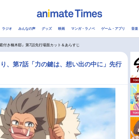
ラジオ
みんなの声
グッズ
映画
マンガ・ラノベ
ゲーム・アプリ
音楽
メ
声優
ラジオ
み
庭付き楠木邸』第7話先行場面カット＆あらすじ
コスプレ
2.5次元
配信
り、第7話「力の鍵は、想い出の中に」先行
！
アニメ映画一覧
今期アニメ曜日別一覧
実写化映画一覧
春アニメ
男性声優/女性声優一覧
夏アニメ
FOLLOW US