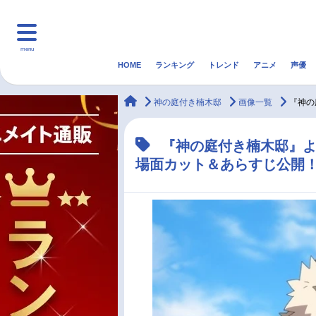
menu
HOME
ランキング
トレンド
アニメ
声優
HOME
ランキング
アニ
animateTimes
神の庭付き楠木邸
画像一覧
『神の
マンガ・ラノベ
ゲーム・アプリ
音楽
『神の庭付き楠木邸』よ
場面カット＆あらすじ公開
最新記事一覧
アニメ記事一覧
声優記事一覧