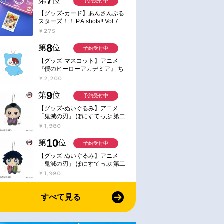
7
第
位
予約受付中
【グッズ-カード】あんさんぶる
スターズ！！ P.A.shots!! Vol.7
Action
￥275
8
第
位
予約受付中
【グッズ-マスコット】アニメ
『僕のヒーローアカデミア』 ち
みけもますこっと 7.轟凍焦
￥2,200
9
第
位
予約受付中
【グッズ-ぬいぐるみ】アニメ
「鬼滅の刃」 ぽにすてっぷ 第二
弾 不死川 玄弥
￥1,980
10
第
位
予約受付中
【グッズ-ぬいぐるみ】アニメ
「鬼滅の刃」 ぽにすてっぷ 第二
弾 冨岡 義勇
￥1,980
すべて見る