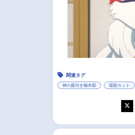
関連タグ
神の庭付き楠木邸
場面カット