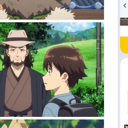
TVアニメ『戦隊大失格』
ハイキュー!! 烏野高校放送部!
radio 大直会 2nd season