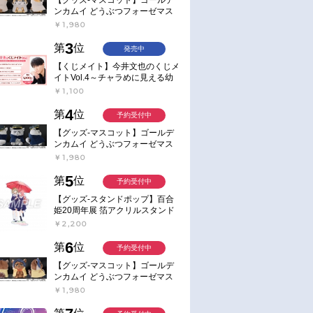
ンカムイ どうぶつフォーゼマス
コット 4.尾形百之助【再販】
￥1,980
3
第
位
発売中
【くじメイト】今井文也のくじメ
イトVol.4～チャラめに見える幼
馴染、実は一途で独占欲が強いん
￥1,100
です～
4
第
位
予約受付中
【グッズ-マスコット】ゴールデ
ンカムイ どうぶつフォーゼマス
コット 5.月島軍曹【再販】
￥1,980
5
第
位
予約受付中
【グッズ-スタンドポップ】百合
姫20周年展 箔アクリルスタンド
E：あおのなち
￥2,200
6
第
位
予約受付中
【グッズ-マスコット】ゴールデ
ンカムイ どうぶつフォーゼマス
コット 6.鯉登少尉【再販】
￥1,980