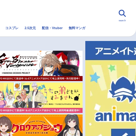
search
コスプレ
2.5次元
配信・Vtuber
無料マンガ
んなの声
グッズ
映画
・Vtuber
トレンド
無料マンガ
秋アニメ
冬アニメ