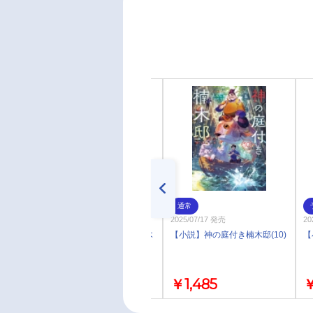
通常
通常
2026/06/24 発売
2025/07/17 発売
20
【Blu-ray】TV 神の庭付き楠木
【小説】神の庭付き楠木邸(10)
【
邸 Blu-ray BOX 上巻
￥19,800
￥1,485
￥