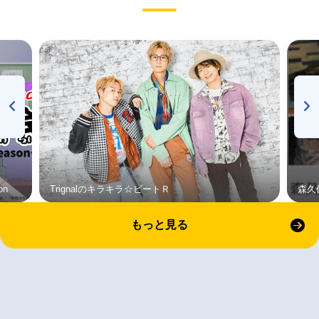
on
Trignalのキラキラ☆ビートＲ
森久
もっと見る