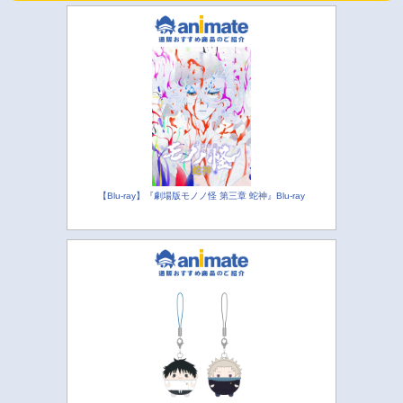
【Blu-ray】『劇場版モノノ怪 第三章 蛇神』Blu-ray