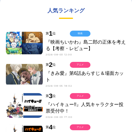
人気ランキング
1
第
位
映画
『映画ちいかわ』島二郎の正体を考え
る【考察・レビュー】
2026-08-03 12:00
2
第
位
アニメ
『きみ愛』第6話あらすじ＆場面カッ
ト
2026-08-05 18:02
3
第
位
アニメ
『ハイキュー!!』人気キャラクター投
票受付中！
2026-08-03 17:00
4
第
位
アニメ