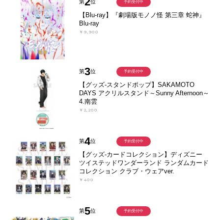
2
第
位
予約受付中
【Blu-ray】『劇場版モノノ怪 第三章 蛇神』
Blu-ray
￥9,900
3
第
位
予約受付中
【グッズ-スタンドポップ】SAKAMOTO
DAYS アクリルスタンド～Sunny Afternoon～
4.南雲
￥2,200
4
第
位
予約受付中
【グッズ-カードコレクション】ディズニー
ツイステッドワンダーランド ランダムカード
コレクション クラブ・ウェアver.
￥400
5
第
位
予約受付中