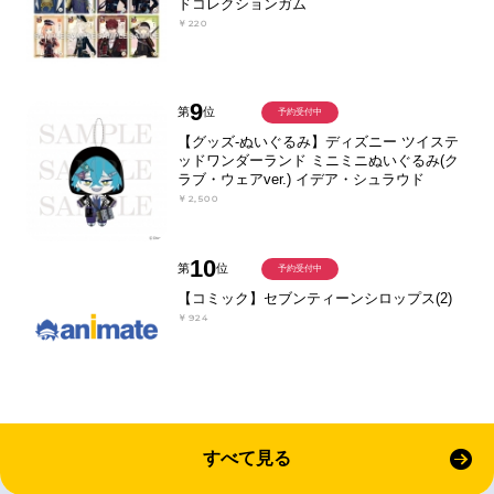
ドコレクションガム
￥220
9
第
位
予約受付中
【グッズ-ぬいぐるみ】ディズニー ツイステ
ッドワンダーランド ミニミニぬいぐるみ(ク
ラブ・ウェアver.) イデア・シュラウド
￥2,500
10
第
位
予約受付中
【コミック】セブンティーンシロップス(2)
￥924
すべて見る