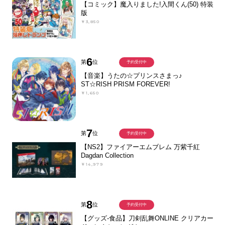
【コミック】魔入りました!入間くん(50) 特装
版
￥3,850
6
第
位
予約受付中
【音楽】うたの☆プリンスさまっ♪
ST☆RISH PRISM FOREVER!
￥1,650
7
第
位
予約受付中
【NS2】ファイアーエムブレム 万紫千紅
Dagdan Collection
￥14,979
8
第
位
予約受付中
【グッズ-食品】刀剣乱舞ONLINE クリアカー