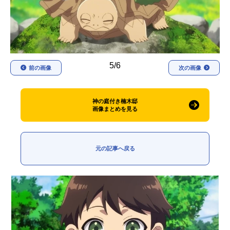
アニメ映画一覧
実写化映画一覧
今期アニメ曜日別一覧
春アニメ
夏アニメ
5/6
前の画像
次の画像
秋アニメ
冬アニメ
神の庭付き楠木邸
男性声優/女性声優一覧
画像まとめを見る
FOLLOW US
元の記事へ戻る