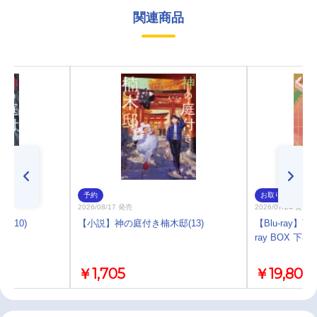
関連商品
予約
お取り寄せ
2026/08/17 発売
2026/07/24 発売
(10)
【小説】神の庭付き楠木邸(13)
【Blu-ray】T
ray BOX 下巻
￥1,705
￥19,800