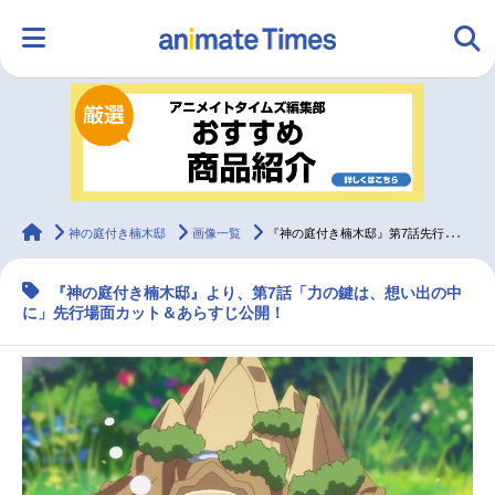
HOME
ランキング
アニメ
声優
ラジオ
みんなの声
グッズ
映画
animateTimes
神の庭付き楠木邸
画像一覧
『神の庭付き楠木邸』第7話先行場面カット＆あらすじ
『神の庭付き楠木邸』より、第7話「力の鍵は、想い出の中
マンガ・ラノベ
ゲーム・アプリ
音楽
コスプレ
に」先行場面カット＆あらすじ公開！
2.5次元
配信・Vtuber
トレンド
無料マンガ
最新記事一覧
アニメ記事一覧
声優記事一覧