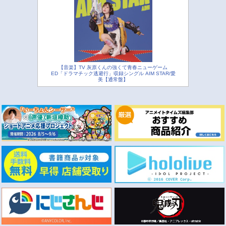
【音楽】TV 灰原くんの強くて青春ニューゲーム
ED「ドラマチック逃避行」収録シングル AIM STAR/愛
美【通常盤】