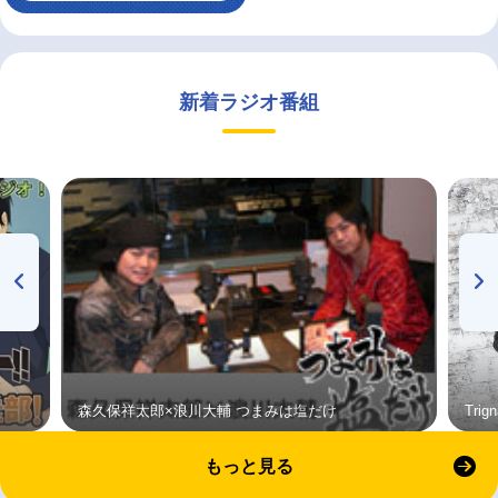
新着ラジオ番組
森久保祥太郎×浪川大輔 つまみは塩だけ
Tri
もっと見る