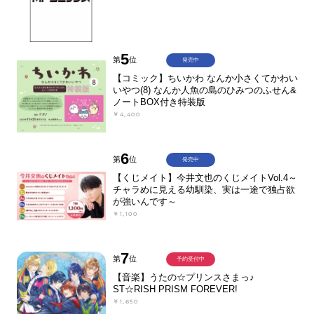
5
第
位
発売中
【コミック】ちいかわ なんか小さくてかわい
いやつ(8) なんか人魚の島のひみつのふせん&
ノートBOX付き特装版
￥4,400
6
第
位
発売中
【くじメイト】今井文也のくじメイトVol.4～
チャラめに見える幼馴染、実は一途で独占欲
が強いんです～
￥1,100
7
第
位
予約受付中
【音楽】うたの☆プリンスさまっ♪
ST☆RISH PRISM FOREVER!
￥1,650