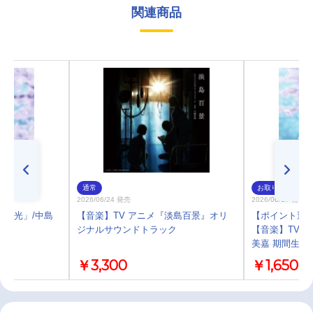
関連商品
通常
お取り寄せ
2026/06/24 発売
2026/06/17 発売
ED「光」/中島
【音楽】TV アニメ『淡島百景』オリ
【ポイント還元
ジナルサウンドトラック
【音楽】TV 淡
美嘉 期間生産
￥3,300
￥1,650