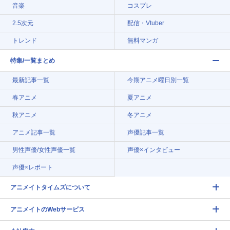
音楽
コスプレ
2.5次元
配信・Vtuber
トレンド
無料マンガ
特集/一覧まとめ
最新記事一覧
今期アニメ曜日別一覧
春アニメ
夏アニメ
秋アニメ
冬アニメ
アニメ記事一覧
声優記事一覧
男性声優/女性声優一覧
声優×インタビュー
声優×レポート
アニメイトタイムズについて
アニメイトのWebサービス