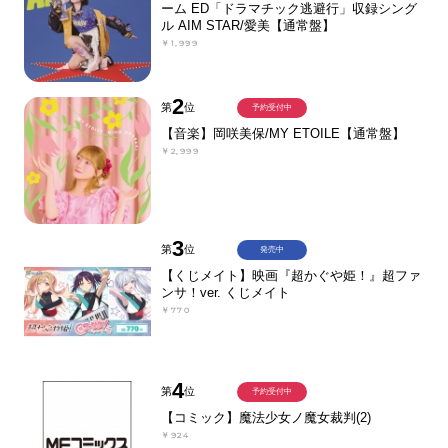
ーム ED「ドラマチック逃避行」収録シング
ル AIM STAR/愛美【通常盤】
￥1,999
2
第
位
予約受付中
【音楽】岡咲美保/MY ETOILE【通常盤】
￥2,999
3
第
位
発売中
【くじメイト】映画『超かぐや姫！』超ファ
ンサ！ver. くじメイト
￥770
4
第
位
予約受付中
【コミック】魔法少女ノ魔女裁判(2)
￥924