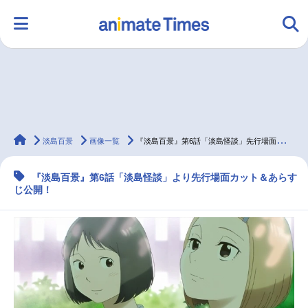
HOME
ランキング
アニメ
声優
animateTimes
ラジオ
みんなの声
グッズ
映画
淡島百景
画像一覧
『淡島百景』第6話「淡島怪談」先行場面カット＆あらすじ
『淡島百景』第6話「淡島怪談」より先行場面カット＆あらす
じ公開！
マンガ・ラノベ
ゲーム・アプリ
音楽
コスプレ
2.5次元
配信・Vtuber
トレンド
無料マンガ
最新記事一覧
アニメ記事一覧
声優記事一覧