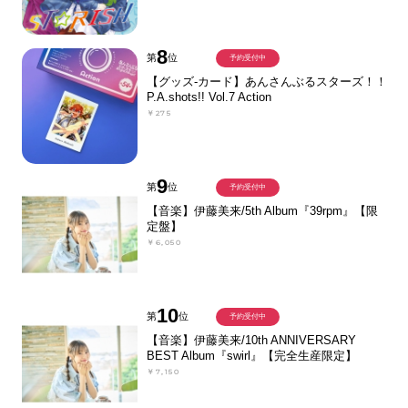
8
第
位
予約受付中
【グッズ-カード】あんさんぶるスターズ！！
P.A.shots!! Vol.7 Action
￥275
9
第
位
予約受付中
【音楽】伊藤美来/5th Album『39rpm』【限
定盤】
￥6,050
10
第
位
予約受付中
【音楽】伊藤美来/10th ANNIVERSARY
BEST Album『swirl』【完全生産限定】
￥7,150