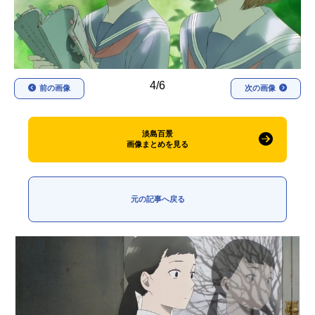
アニメ映画一覧
実写化映画一覧
今期アニメ曜日別一覧
4/6
春アニメ
夏アニメ
前の画像
次の画像
秋アニメ
冬アニメ
淡島百景
男性声優/女性声優一覧
画像まとめを見る
FOLLOW US
元の記事へ戻る