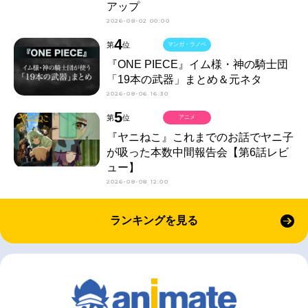
アップ
2026-08-02 00:00
4
第
位
マンガ・ラノベ
『ONE PIECE』イム様・神の騎士団
「19本の武器」まとめ＆元ネタ
2026-08-06 16:30
5
第
位
アニメ
『ヤニねこ』これまでのお話でヤニ子
が吸った本数中間報告会【第6話レビ
ュー】
2026-08-08 12:00
ランキングを見る