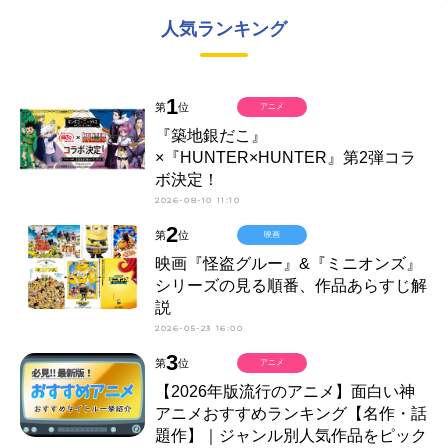
人気ランキング
1
第
位
アニメ
『築地銀だこ』
×『HUNTER×HUNTER』第2弾コラ
ボ決定！
2026-08-10 11:10
2
第
位
映画
映画『怪盗グルー』&『ミニオンズ』
シリーズの見る順番、作品あらすじ解
説
2026-05-23 16:00
3
第
位
アニメ
【2026年版流行のアニメ】面白い神
アニメおすすめランキング【名作・話
題作】｜ジャンル別人気作品をピック